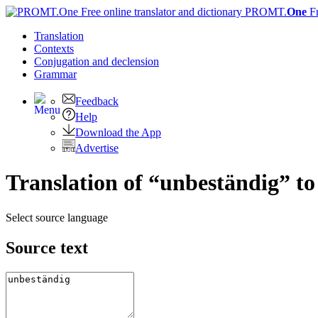
PROMT.
One
F
Translation
Contexts
Conjugation
and declension
Grammar
Feedback
Help
Download the App
Advertise
Translation of “unbeständig” to
Select source language
Source text