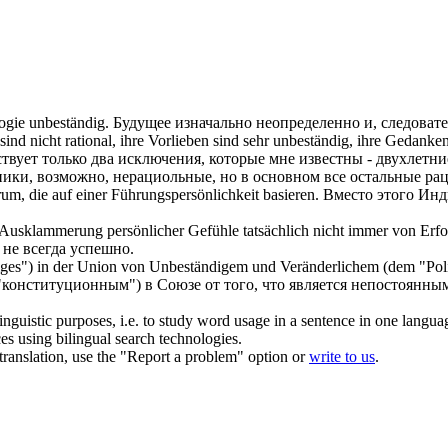
logie
unbeständig
.
Будущее изначально неопределенно и, следоват
nd nicht rational, ihre Vorlieben sind sehr
unbeständig
, ihre Gedanke
твует только два исключения, которые мне известны - двухлетни
ики, возможно, нерациольные, но в основном все остальные ра
m, die auf einer Führungspersönlichkeit basieren.
Вместо этого Инд
 Ausklammerung persönlicher Gefühle tatsächlich nicht immer von Erfo
не всегда успешно.
ges") in der Union von
Unbeständigem
und Veränderlichem (dem "Poli
 "конституционным") в Союзе от того, что является
непостоянны
inguistic purposes, i.e. to study word usage in a sentence in one langua
ces using bilingual search technologies.
r translation, use the "Report a problem" option or
write to us
.