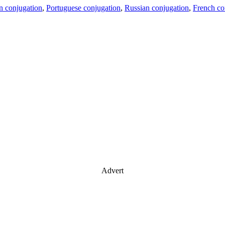
an conjugation
,
Portuguese conjugation
,
Russian conjugation
,
French co
Advert