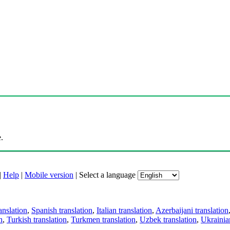
.
|
Help
|
Mobile version
|
Select a language
anslation
,
Spanish translation
,
Italian translation
,
Azerbaijani translation
n
,
Turkish translation
,
Turkmen translation
,
Uzbek translation
,
Ukrainian