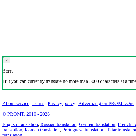
×
Sorry,
But you can currently translate no more than 5000 characters at a time
About service
|
Terms
|
Privacy policy
|
Advertizing on PROMT.One
© PROMT, 2010 - 2026
English translation
,
Russian translation
,
German translation
,
French tr
translation
,
Korean translation
,
Portuguese translation
,
Tatar translatio
translation