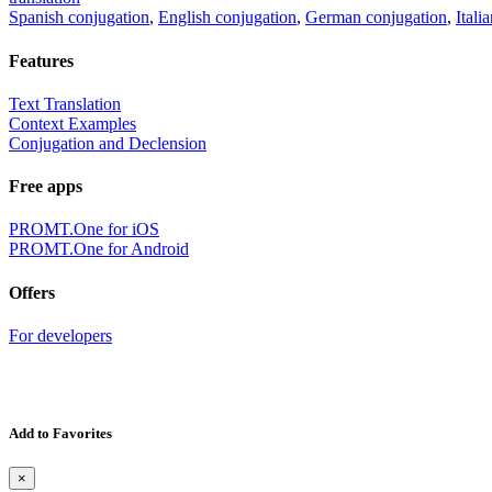
Spanish conjugation
,
English conjugation
,
German conjugation
,
Itali
Features
Text Translation
Context Examples
Conjugation and Declension
Free apps
PROMT.One for iOS
PROMT.One for Android
Offers
For developers
Add to Favorites
×