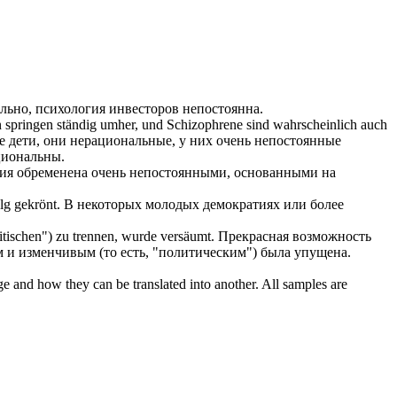
ельно, психология инвесторов
непостоянна
.
n springen ständig umher, und Schizophrene sind wahrscheinlich auch
е дети, они нерациональные, у них очень
непостоянные
циональны.
ия обременена очень
непостоянными
, основанными на
lg gekrönt.
В некоторых молодых демократиях или более
tischen") zu trennen, wurde versäumt.
Прекрасная возможность
м
и изменчивым (то есть, "политическим") была упущена.
ge and how they can be translated into another. All samples are