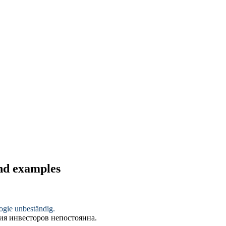
and examples
logie
unbeständig
.
гия инвесторов
непостоянна
.