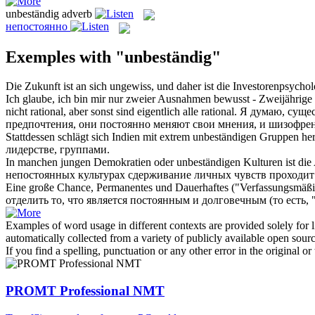
unbeständig
adverb
непостоянно
Exemples with "unbeständig"
Die Zukunft ist an sich ungewiss, und daher ist die Investorenpsycho
Ich glaube, ich bin mir nur zweier Ausnahmen bewusst - Zweijährige si
nicht rational, aber sonst sind eigentlich alle rational.
Я думаю, сущес
предпочтения, они постоянно меняют свои мнения, и шизофрен
Stattdessen schlägt sich Indien mit extrem
unbeständigen
Gruppen heru
лидерстве, группами.
In manchen jungen Demokratien oder
unbeständigen
Kulturen ist die
непостоянных
культурах сдерживание личных чувств проходит 
Eine große Chance, Permanentes und Dauerhaftes ("Verfassungsmäßi
отделить то, что является постоянным и долговечным (то есть,
Examples of word usage in different contexts are provided solely for l
automatically collected from a variety of publicly available open sour
If you find a spelling, punctuation or any other error in the original o
PROMT Professional NMT