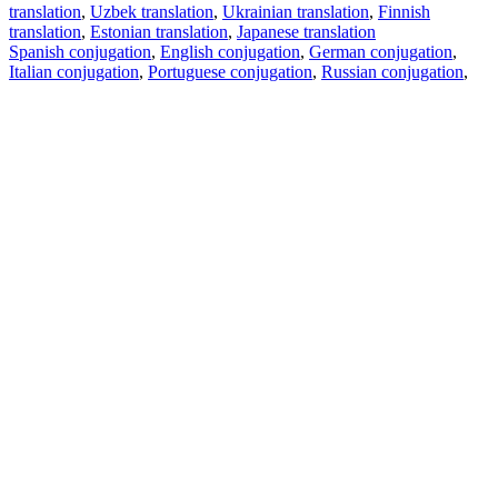
translation
,
Uzbek translation
,
Ukrainian translation
,
Finnish
translation
,
Estonian translation
,
Japanese translation
Spanish conjugation
,
English conjugation
,
German conjugation
,
Italian conjugation
,
Portuguese conjugation
,
Russian conjugation
,
French conjugation
.
Features
Text Translation
Context Examples
Conjugation and Declension
Free apps
PROMT.One for iOS
PROMT.One for Android
Offers
For developers
Copy text
Copy translation