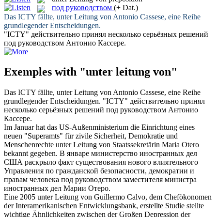
под руководством
(+ Dat.)
Das ICTY fällte,
unter Leitung von
Antonio Cassese, eine Reihe
grundlegender Entscheidungen.
"ICTY" действительно принял несколько серьёзных решений
под руководством
Антонио Кассере.
Exemples with "unter leitung von"
Das ICTY fällte,
unter Leitung von
Antonio Cassese, eine Reihe
grundlegender Entscheidungen.
"ICTY" действительно принял
несколько серьёзных решений
под руководством
Антонио
Кассере.
Im Januar hat das US-Außenministerium die Einrichtung eines
neuen "Superamts" für zivile Sicherheit, Demokratie und
Menschenrechte
unter Leitung von
Staatssekretärin Maria Otero
bekannt gegeben.
В январе министерство иностранных дел
США раскрыло факт существования нового влиятельного
Управления по гражданской безопасности, демократии и
правам человека
под руководством
заместителя министра
иностранных дел Марии Отеро.
Eine 2005
unter Leitung von
Guillermo Calvo, dem Chefökonomen
der Interamerikanischen Entwicklungsbank, erstellte Studie stellte
wichtige Ähnlichkeiten zwischen der Großen Depression der