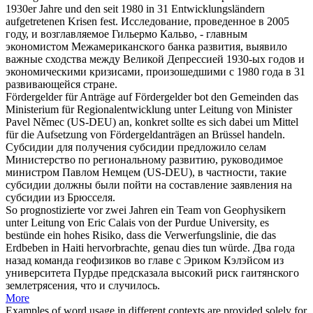
1930er Jahre und den seit 1980 in 31 Entwicklungsländern
aufgetretenen Krisen fest.
Исследование, проведенное в 2005
году, и возглавляемое Гильермо Кальво, - главным
экономистом Межамериканского банка развития, выявило
важные сходства между Великой Депрессией 1930-ых годов и
экономическими кризисами, произошедшими с 1980 года в 31
развивающейся стране.
Fördergelder für Anträge auf Fördergelder bot den Gemeinden das
Ministerium für Regionalentwicklung
unter Leitung von
Minister
Pavel Němec (US-DEU) an, konkret sollte es sich dabei um Mittel
für die Aufsetzung von Fördergeldanträgen an Brüssel handeln.
Субсидии для получения субсидии предложило селам
Министерство по региональному развитию, руководимое
министром Павлом Немцем (US-DEU), в частности, такие
субсидии должны были пойти на составление заявления на
субсидии из Брюсселя.
So prognostizierte vor zwei Jahren ein Team von Geophysikern
unter Leitung von
Eric Calais von der Purdue University, es
bestünde ein hohes Risiko, dass die Verwerfungslinie, die das
Erdbeben in Haiti hervorbrachte, genau dies tun würde.
Два года
назад команда геофизиков во главе с Эриком Кэлэйсом из
университета Пурдье предсказала высокий риск гаитянского
землетрясения, что и случилось.
More
Examples of word usage in different contexts are provided solely for