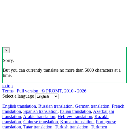
×
Sorry,
But you can currently translate no more than 5000 characters at a
time.
to top
Terms
|
Full version
|
© PROMT, 2010 - 2026
Select a language
English translation
,
Russian translation
,
German translation
,
French
translation
,
Spanish translation
,
Italian translation
,
Azerbaijani
translation
,
Arabic translation
,
Hebrew translation
,
Kazakh
translation
,
Chinese translation
,
Korean translation
,
Portuguese
translation
,
Tatar translation
,
Turkish translation
,
Turkmen