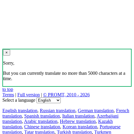
×
Sorry,
But you can currently translate no more than 5000 characters at a
time.
to top
Terms
|
Full version
|
© PROMT, 2010 - 2026
Select a language
English translation
,
Russian translation
,
German translation
,
French
translation
,
Spanish translation
,
Italian translation
,
Azerbaijani
translation
,
Arabic translation
,
Hebrew translation
,
Kazakh
translation
,
Chinese translation
,
Korean translation
,
Portuguese
translation
,
Tatar translation
,
Turkish translation
,
Turkmen