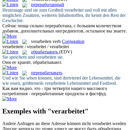
переработанный
Heutzutage sind sie zum Großteil
verarbeitet
und voll mit allen
möglichen Zusätzen, weiteren Inhaltsstoffen, ihr kennt den Rest der
Geschichte.
Сейчас пища сильно
переработана
, с большим количеством
добавок, дополнительных ингредиентов, остальное вы знаете.
verarbeiten
verb
Conjugation
verarbeitete / verarbeitet / verarbeitet
обрабатывать
(EDV)
Sie speichern und
verarbeiten
sie.
Они ее хранят,
обрабатывают
.
перерабатывать
Und wie Sie sehen können, sind dreiviertel der Lebensmittel, die
wie essen, größtenteils
verarbeitete
Lebensmittel und Fastfood.
Как вам видно, это - три четверти нашего массового
потребления -
переработанные
продукты и фастфуд.
Exemples with "verarbeitet"
Andere Anfragen an diese Adresse können nicht
verarbeitet
werden
Другие запросы по этому адресу не могут быть
обработаны