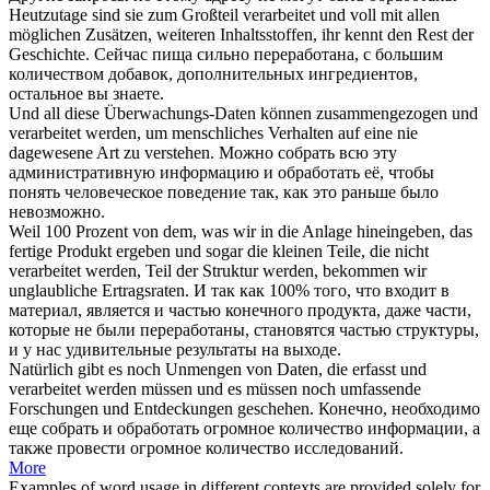
Heutzutage sind sie zum Großteil
verarbeitet
und voll mit allen
möglichen Zusätzen, weiteren Inhaltsstoffen, ihr kennt den Rest der
Geschichte.
Сейчас пища сильно
переработана
, с большим
количеством добавок, дополнительных ингредиентов,
остальное вы знаете.
Und all diese Überwachungs-Daten können zusammengezogen und
verarbeitet
werden, um menschliches Verhalten auf eine nie
dagewesene Art zu verstehen.
Можно собрать всю эту
административную информацию и
обработать
её, чтобы
понять человеческое поведение так, как это раньше было
невозможно.
Weil 100 Prozent von dem, was wir in die Anlage hineingeben, das
fertige Produkt ergeben und sogar die kleinen Teile, die nicht
verarbeitet
werden, Teil der Struktur werden, bekommen wir
unglaubliche Ertragsraten.
И так как 100% того, что входит в
материал, является и частью конечного продукта, даже части,
которые не были
переработаны
, становятся частью структуры,
и у нас удивительные результаты на выходе.
Natürlich gibt es noch Unmengen von Daten, die erfasst und
verarbeitet
werden müssen und es müssen noch umfassende
Forschungen und Entdeckungen geschehen.
Конечно, необходимо
еще собрать и
обработать
огромное количество информации, а
также провести огромное количество исследований.
More
Examples of word usage in different contexts are provided solely for