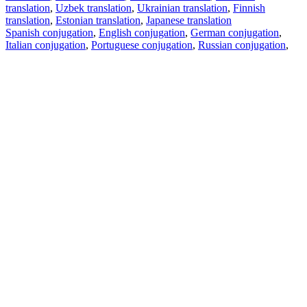
translation
,
Uzbek translation
,
Ukrainian translation
,
Finnish
translation
,
Estonian translation
,
Japanese translation
Spanish conjugation
,
English conjugation
,
German conjugation
,
Italian conjugation
,
Portuguese conjugation
,
Russian conjugation
,
French conjugation
.
Features
Text Translation
Context Examples
Conjugation and Declension
Free apps
PROMT.One for iOS
PROMT.One for Android
Offers
For developers
Copy text