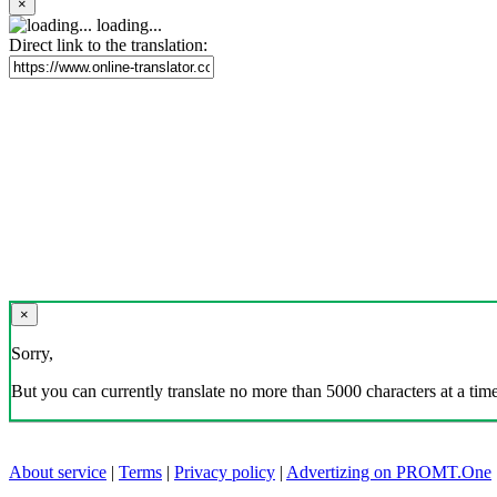
×
loading...
Direct link to the translation:
×
Sorry,
But you can currently translate no more than 5000 characters at a time
About service
|
Terms
|
Privacy policy
|
Advertizing on PROMT.One