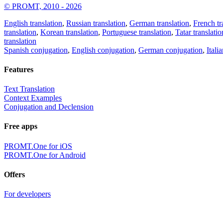
© PROMT, 2010 - 2026
English translation
,
Russian translation
,
German translation
,
French tr
translation
,
Korean translation
,
Portuguese translation
,
Tatar translatio
translation
Spanish conjugation
,
English conjugation
,
German conjugation
,
Itali
Features
Text Translation
Context Examples
Conjugation and Declension
Free apps
PROMT.One for iOS
PROMT.One for Android
Offers
For developers