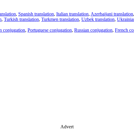
anslation
,
Spanish translation
,
Italian translation
,
Azerbaijani translation
n
,
Turkish translation
,
Turkmen translation
,
Uzbek translation
,
Ukrainian
an conjugation
,
Portuguese conjugation
,
Russian conjugation
,
French co
Advert