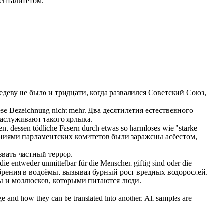
енталитетом.
деву не было и тридцати, когда развалился Советский Союз,
iese Bezeichnung nicht mehr.
Два десятилетия естественного
заслуживают такого ярлыка.
n, dessen tödliche Fasern durch etwas so harmloses wie "starke
ениями парламентских комитетов были
заражены
асбестом,
вать частный террор.
e entweder unmittelbar für die Menschen giftig sind oder die
рения в водоёмы, вызывая бурный рост вредных водорослей,
бы и моллюсков, которыми питаются люди.
ge and how they can be translated into another. All samples are