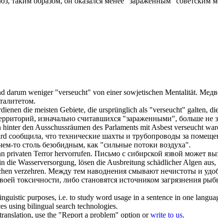
з, таким образом, он оказался менее "
зараженным
" советским м
nd darum weniger "
verseucht
" von einer sowjetischen Mentalität.
Медве
талитетом.
dienen die meisten Gebiete, die ursprünglich als "
verseucht
" galten, d
ерриторий, изначально считавшихся "
зараженными
", больше не 
n hinter den Ausschussräumen des Parlaments mit Asbest
verseucht
ware
ard сообщила, что технические шахты и трубопроводы за помещ
ем-то столь безобидным, как "сильные потоки воздуха".
nn privaten Terror hervorrufen.
Письмо с сибирской язвой может выз
ie Wasserversorgung, lösen die Ausbreitung schädlicher Algen aus, di
chen verzehren.
Между тем наводнения смывают нечистоты и удоб
своей токсичности, либо становятся источником загрязнения ры
inguistic purposes, i.e. to study word usage in a sentence in one langua
ces using bilingual search technologies.
r translation, use the "Report a problem" option or
write to us
.