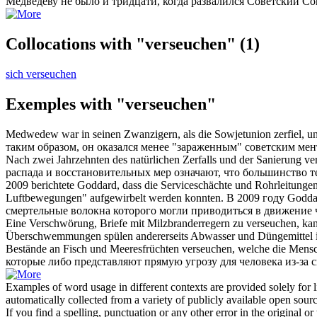
Медведеву не было и тридцати, когда развалился Советский Сою
Collocations with "verseuchen"
(1)
sich verseuchen
Exemples with "verseuchen"
Medwedew war in seinen Zwanzigern, als die Sowjetunion zerfiel, u
таким образом, он оказался менее "
зараженным
" советским мен
Nach zwei Jahrzehnten des natürlichen Zerfalls und der Sanierung ver
распада и восстановительных мер означают, что большинство т
2009 berichtete Goddard, dass die Serviceschächte und Rohrleitunge
Luftbewegungen" aufgewirbelt werden konnten.
В 2009 году Godd
смертельные волокна которого могли приводиться в движение ч
Eine Verschwörung, Briefe mit Milzbranderregern zu
verseuchen
, ka
Überschwemmungen spülen andererseits Abwasser und Düngemittel in d
Bestände an Fisch und Meeresfrüchten
verseuchen
, welche die Mens
которые либо представляют прямую угрозу для человека из-за 
Examples of word usage in different contexts are provided solely for l
automatically collected from a variety of publicly available open sour
If you find a spelling, punctuation or any other error in the original o