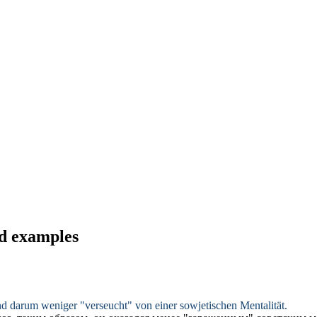
nd examples
nd darum weniger "
verseucht
" von einer sowjetischen Mentalität.