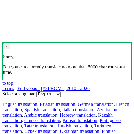
×
Sorry,
But you can currently translate no more than 5000 characters at a
time.
to top
Terms
|
Full version
|
© PROMT, 2010 - 2026
Select a language
English translation
,
Russian translation
,
German translation
,
French
translation
,
Spanish translation
,
Italian translation
,
Azerbaijani
translation
,
Arabic translation
,
Hebrew translation
,
Kazakh
translation
,
Chinese translation
,
Korean translation
,
Portuguese
translation
,
Tatar translation
,
Turkish translation
,
Turkmen
translation
,
Uzbek translation
,
Ukrainian translation
,
Finnish