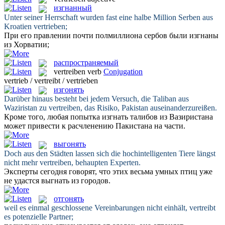
изгнанный
Unter seiner Herrschaft wurden fast eine halbe Million Serben aus
Kroatien
vertrieben
;
При его правлении почти полмиллиона сербов были
изгнаны
из Хорватии;
распространяемый
vertreiben
verb
Conjugation
vertrieb / vertreibt / vertrieben
изгонять
Darüber hinaus besteht bei jedem Versuch, die Taliban aus
Waziristan zu
vertreiben
, das Risiko, Pakistan auseinanderzureißen.
Кроме того, любая попытка
изгнать
талибов из Вазиристана
может привести к расчленению Пакистана на части.
выгонять
Doch aus den Städten lassen sich die hochintelligenten Tiere längst
nicht mehr
vertreiben
, behaupten Experten.
Эксперты сегодня говорят, что этих весьма умных птиц уже
не удастся
выгнать
из городов.
отгонять
weil es einmal geschlossene Vereinbarungen nicht einhält,
vertreibt
es potenzielle Partner;