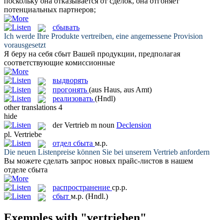
поскольку она отказывается от сделок, она
отгоняет
потенциальных партнеров;
сбывать
Ich werde Ihre Produkte
vertreiben
, eine angemessene Provision
vorausgesetzt
Я беру на себя
сбыт
Вашей продукции, предполагая
соответствующие комиссионные
выдворять
прогонять
(aus Haus, aus Amt)
реализовать
(Hndl)
other translations
4
hide
der
Vertrieb
m
noun
Declension
pl.
Vertriebe
отдел сбыта
м.р.
Die neuen Listenpreise können Sie bei unserem
Vertrieb
anfordern
Вы можете сделать запрос новых прайс-листов в нашем
отделе сбыта
распространение
ср.р.
сбыт
м.р.
(Hndl.)
Exemples with "vertrieben"