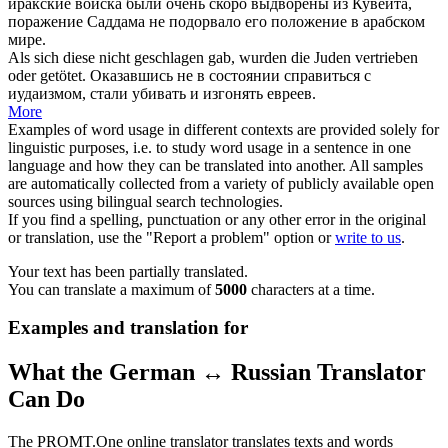
иракские войска были очень скоро
выдворены
из Кувейта,
поражение Саддама не подорвало его положение в арабском
мире.
Als sich diese nicht geschlagen gab, wurden die Juden
vertrieben
oder getötet.
Оказавшись не в состоянии справиться с
иудаизмом, стали убивать и
изгонять
евреев.
More
Examples of word usage in different contexts are provided solely for
linguistic purposes, i.e. to study word usage in a sentence in one
language and how they can be translated into another. All samples
are automatically collected from a variety of publicly available open
sources using bilingual search technologies.
If you find a spelling, punctuation or any other error in the original
or translation, use the "Report a problem" option or
write to us
.
Your text has been partially translated.
You can translate a maximum of
5000
characters at a time.
Examples and translation for
What the German ↔ Russian Translator
Can Do
The PROMT.One online translator translates texts and words