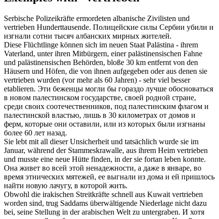
Serbische Polizeikräfte ermordeten albanische Zivilisten und
vertrieben
Hunderttausende.
Полицейские силы Сербии убили и
изгнали
сотни тысяч албанских мирных жителей.
Diese Flüchtlinge können sich im neuen Staat Palästina - ihrem
Vaterland, unter ihren Mitbürgern, einer palästinensischen Fahne
und palästinensischen Behörden, bloße 30 km entfernt von den
Häusern und Höfen, die von ihnen aufgegeben oder aus denen sie
vertrieben
wurden (vor mehr als 60 Jahren) - sehr viel besser
etablieren.
Эти беженцы могли бы гораздо лучше обосноваться
в новом палестинском государстве, своей родной стране,
среди своих соотечественников, под палестинским флагом и
палестинской властью, лишь в 30 километрах от домов и
ферм, которые они оставили, или из которых были
изгнаны
более 60 лет назад.
Sie lebt mit all dieser Unsicherheit und tatsächlich wurde sie im
Januar, während der Stammeskrawalle, aus ihrem Heim
vertrieben
und musste eine neue Hütte finden, in der sie fortan leben konnte.
Она живет во всей этой ненадежности, а даже в январе, во
время этнических мятежей, ее
выгнали
из дома и ей пришлось
найти новую лачугу, в которой жить.
Obwohl die irakischen Streitkräfte schnell aus Kuwait
vertrieben
worden sind, trug Saddams überwältigende Niederlage nicht dazu
bei, seine Stellung in der arabischen Welt zu untergraben.
И хотя