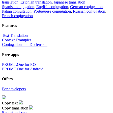
translation
,
Estonian translation
,
Japanese translation
Spanish conjugation
,
English conjugation
,
German conjugation
,
Italian conjugation
,
Portuguese conjugation
,
Russian conjugation
,
French conjugation
.
Features
Text Translation
Context Examples
Conjugation and Declension
Free apps
PROMT.One for iOS
PROMT.One for Android
Offers
For developers
Copy text
Copy translation
Report an issue