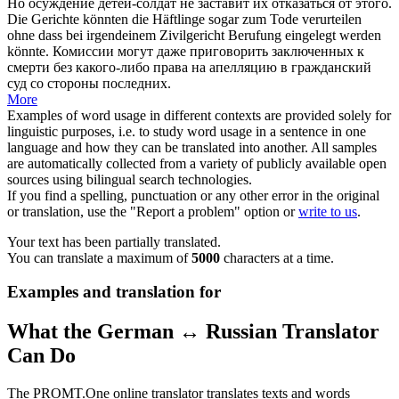
Но
осуждение
детей-солдат не заставит их отказаться от этого.
Die Gerichte könnten die Häftlinge sogar zum Tode
verurteilen
ohne dass bei irgendeinem Zivilgericht Berufung eingelegt werden
könnte.
Комиссии могут даже
приговорить
заключенных к
смерти без какого-либо права на апелляцию в гражданский
суд со стороны последних.
More
Examples of word usage in different contexts are provided solely for
linguistic purposes, i.e. to study word usage in a sentence in one
language and how they can be translated into another. All samples
are automatically collected from a variety of publicly available open
sources using bilingual search technologies.
If you find a spelling, punctuation or any other error in the original
or translation, use the "Report a problem" option or
write to us
.
Your text has been partially translated.
You can translate a maximum of
5000
characters at a time.
Examples and translation for
What the German ↔ Russian Translator
Can Do
The PROMT.One online translator translates texts and words