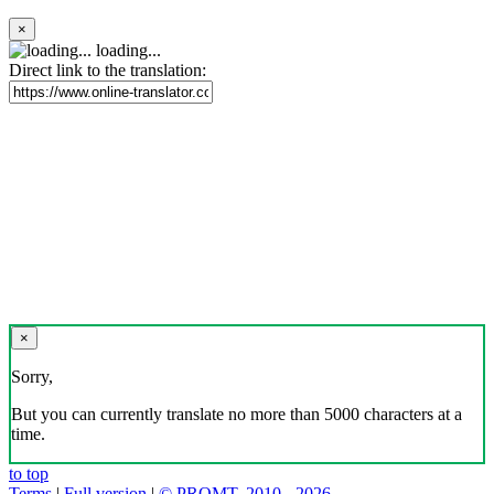
×
loading...
Direct link to the translation:
×
Sorry,
But you can currently translate no more than 5000 characters at a
time.
to top
Terms
|
Full version
|
© PROMT, 2010 - 2026