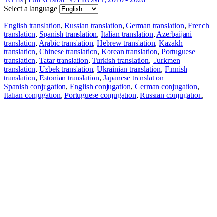
Select a language
English translation
,
Russian translation
,
German translation
,
French
translation
,
Spanish translation
,
Italian translation
,
Azerbaijani
translation
,
Arabic translation
,
Hebrew translation
,
Kazakh
translation
,
Chinese translation
,
Korean translation
,
Portuguese
translation
,
Tatar translation
,
Turkish translation
,
Turkmen
translation
,
Uzbek translation
,
Ukrainian translation
,
Finnish
translation
,
Estonian translation
,
Japanese translation
Spanish conjugation
,
English conjugation
,
German conjugation
,
Italian conjugation
,
Portuguese conjugation
,
Russian conjugation
,
French conjugation
.
Features
Text Translation
Context Examples
Conjugation and Declension
Free apps
PROMT.One for iOS
PROMT.One for Android