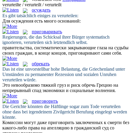
verurteilte / verurteilt / verurteilt
осуждать
Es gibt tatsächlich einiges zu
verurteilen
:
Для
осуждения
есть много оснований:
приговаривать
Regierungen, die das Schicksal ihrer Bürger systematisch
ignorieren,
verurteilen
sich letztendlich selbst.
правительства, систематически закрывающие глаза на судьбы
своих граждан, в конце концов,
приговаривают
сами себя.
обрекать
Das ist eine unvorstellbar hohe Belastung, die Griechenland unter
Umständen zu permanenter Rezession und sozialen Unruhen
verurteilen
würde.
Это невообразимо тяжкий груз и риск
обречь
Грецию на
непрерывный спад экономики и социальные волнения.
приговорить
Die Gerichte könnten die Häftlinge sogar zum Tode
verurteilen
ohne dass bei irgendeinem Zivilgericht Berufung eingelegt werden
könnte.
Комиссии могут даже
приговорить
заключенных к смерти без
какого-либо права на апелляцию в гражданский суд со