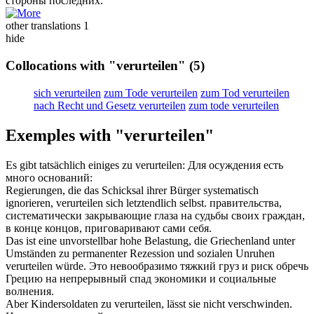
стороны последних.
other translations
1
hide
Collocations with "verurteilen"
(5)
sich verurteilen
zum Tode verurteilen
zum Tod verurteilen
nach Recht und Gesetz verurteilen
zum tode verurteilen
Exemples with "verurteilen"
Es gibt tatsächlich einiges zu
verurteilen
:
Для
осуждения
есть
много оснований:
Regierungen, die das Schicksal ihrer Bürger systematisch
ignorieren,
verurteilen
sich letztendlich selbst.
правительства,
систематически закрывающие глаза на судьбы своих граждан,
в конце концов,
приговаривают
сами себя.
Das ist eine unvorstellbar hohe Belastung, die Griechenland unter
Umständen zu permanenter Rezession und sozialen Unruhen
verurteilen
würde.
Это невообразимо тяжкий груз и риск
обречь
Грецию на непрерывный спад экономики и социальные
волнения.
Aber Kindersoldaten zu
verurteilen
, lässt sie nicht verschwinden.