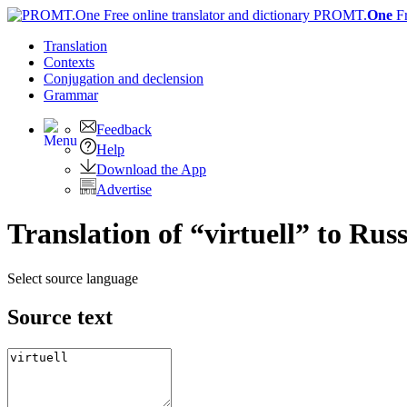
PROMT.
One
F
Translation
Contexts
Conjugation
and declension
Grammar
Feedback
Help
Download the App
Advertise
Translation of “virtuell” to Rus
Select source language
Source text