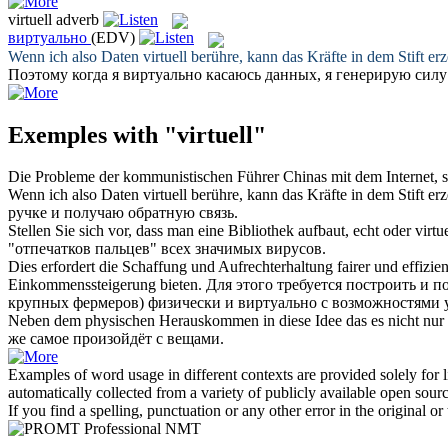
virtuell
adverb
виртуально
(EDV)
Wenn ich also Daten
virtuell
berühre, kann das Kräfte in dem Stift er
Поэтому когда я
виртуально
касаюсь данных, я генерирую силу
Exemples with "virtuell"
Die Probleme der kommunistischen Führer Chinas mit dem Internet, si
Wenn ich also Daten
virtuell
berühre, kann das Kräfte in dem Stift er
ручке и получаю обратную связь.
Stellen Sie sich vor, dass man eine Bibliothek aufbaut, echt oder
virtue
"отпечатков пальцев" всех значимых вирусов.
Dies erfordert die Schaffung und Aufrechterhaltung fairer und effiz
Einkommenssteigerung bieten.
Для этого требуется построить и 
крупных фермеров) физически и
виртуально
с возможностями 
Neben dem physischen Herauskommen in diese Idee das es nicht nur
же самое произойдёт с вещами.
Examples of word usage in different contexts are provided solely for l
automatically collected from a variety of publicly available open sour
If you find a spelling, punctuation or any other error in the original o