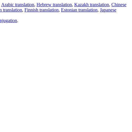
,
Arabic translation
,
Hebrew translation
,
Kazakh translation
,
Chinese
 translation
,
Finnish translation
,
Estonian translation
,
Japanese
njugation
.