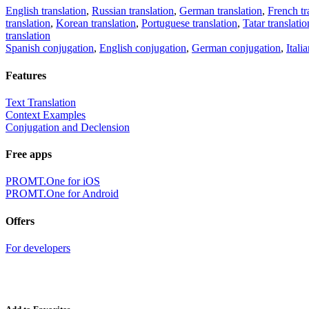
English translation
,
Russian translation
,
German translation
,
French tr
translation
,
Korean translation
,
Portuguese translation
,
Tatar translatio
translation
Spanish conjugation
,
English conjugation
,
German conjugation
,
Itali
Features
Text Translation
Context Examples
Conjugation and Declension
Free apps
PROMT.One for iOS
PROMT.One for Android
Offers
For developers