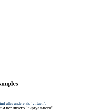
examples
nd alles andere als "
virtuell
".
ом нет ничего "
виртуального
".