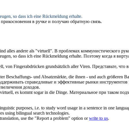
zeugen, so dass ich eine Rückmeldung erhalte.
 прикосновения в ручке и получаю обратную связь.
nd alles andere als "
virtuell
".
В проблемах коммунистического руко
zeugen, so dass ich eine Rückmeldung erhalte.
Поэтому когда я
вирту
ll
, von Fingerabdrücken grundsätzlich aller Viren.
Представьте, что
ienter Beschaffungs- und Absatzmärkte, die ihnen - und auch größeren B
поддерживать справедливые и эффективные рынки инструментов и
увеличения доходов.
virtuell
, es kommt sogar in die Dinge.
Материальное при таком подхо
inguistic purposes, i.e. to study word usage in a sentence in one langua
ces using bilingual search technologies.
r translation, use the "Report a problem" option or
write to us
.