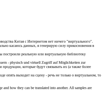
водства Китая с Интернетом нет ничего "
виртуального
".
ально
касаюсь данных, я генерирую силу прикосновения в
 вы построили реальную или
виртуальную
библиотеку
auern - physisch und
virtuell
Zugriff auf Möglichkeiten zur
 продукции, которые будут связывать их (а также более
де опять выходит на сцену - речь не только о
виртуальном
, то
ge and how they can be translated into another. All samples are