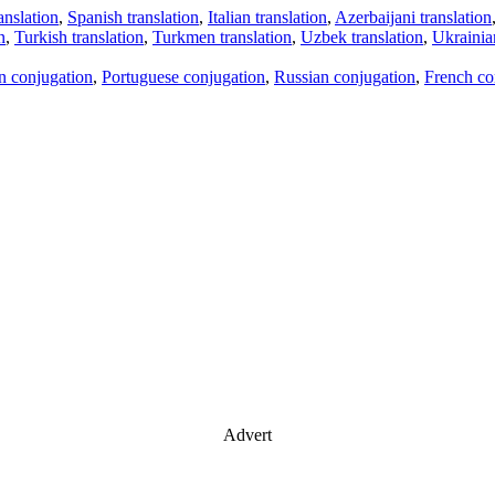
anslation
,
Spanish translation
,
Italian translation
,
Azerbaijani translation
n
,
Turkish translation
,
Turkmen translation
,
Uzbek translation
,
Ukrainian
an conjugation
,
Portuguese conjugation
,
Russian conjugation
,
French co
Advert