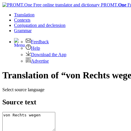
PROMT.
One
F
Translation
Contexts
Conjugation
and declension
Grammar
Feedback
Help
Download the App
Advertise
Translation of “von Rechts weg
Select source language
Source text