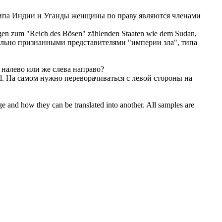
типа Индии и Уганды женщины по праву являются членами
gen
zum "Reich des Bösen" zählenden Staaten wie dem Sudan,
ально признанными представителями "империи зла", типа
налево или же слева направо?
d.
На самом нужно переворачиваться
с
левой стороны на
ge and how they can be translated into another. All samples are