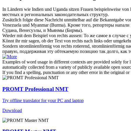
In Ländern wie Indien und Uganda sitzen Frauen beispielsweise
von 
местных и региональных законодательных структур.
Zusätzlich folgte diese Nachricht unmittelbar auf die Bekanntgabe v
Venezuela und Myanmar (Burma).
Кроме того, репортеры напали
Судана, Венесуэлы, и Мьянмы (Бирмы).
Wieder mit dem Beispiel
von rechts
aussen:
То же самое в случае
с
Könnt ihr mir sagen, ob der Text
von rechts
nach links oder umgekehrt
Sondern stromlinienförmig
von rechts
rotierend, stromlinienförmig na
правую, поддерживая эту обтекаемую позицию так долго, как 
Examples of word usage in different contexts are provided solely for l
automatically collected from a variety of publicly available open sour
If you find a spelling, punctuation or any other error in the original o
PROMT Professional NMT
Try offline translator for your PC and laptop
Download