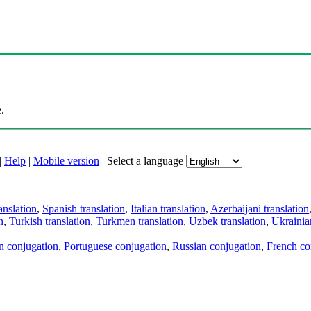
.
|
Help
|
Mobile version
|
Select a language
anslation
,
Spanish translation
,
Italian translation
,
Azerbaijani translation
n
,
Turkish translation
,
Turkmen translation
,
Uzbek translation
,
Ukrainian
an conjugation
,
Portuguese conjugation
,
Russian conjugation
,
French co