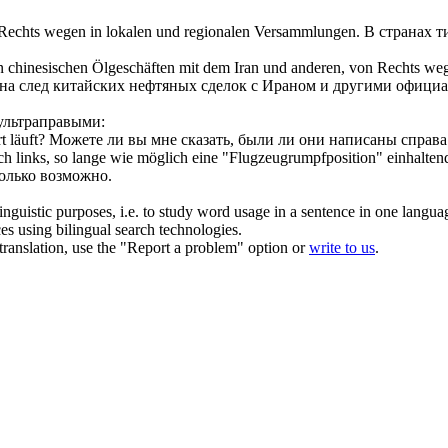
Rechts wegen
in lokalen und regionalen Versammlungen.
В странах 
on chinesischen Ölgeschäften mit dem Iran und anderen,
von Rechts we
 на след китайских нефтяных сделок с Ираном и другими офици
ультраправыми:
 läuft?
Можете ли вы мне сказать, были ли они написаны
справа
ch links, so lange wie möglich eine "Flugzeugrumpfposition" einhalten
только возможно.
inguistic purposes, i.e. to study word usage in a sentence in one langua
ces using bilingual search technologies.
r translation, use the "Report a problem" option or
write to us
.