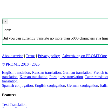
×
Sorry,
But you can currently translate no more than 5000 characters at a time
About service
|
Terms
|
Privacy policy
|
Advertizing on PROMT.One
© PROMT, 2010 - 2026
English translation
,
Russian translation
,
German translation
,
French tr
translation
,
Korean translation
,
Portuguese translation
,
Tatar translatio
translation
Spanish conjugation
,
English conjugation
,
German conjugation
,
Itali
Features
Text Translation