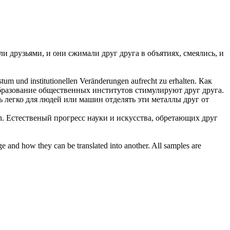
ли друзьями, и они сжимали
друг друга
в объятиях, смеялись, и
um und institutionellen Veränderungen aufrecht zu erhalten.
Как
еобразование общественных институтов стимулируют
друг друга
.
нь легко для людей или машин отделять эти металлы
друг от
n.
Естественый прогресс науки и искусства, обретающих
друг
ge and how they can be translated into another. All samples are