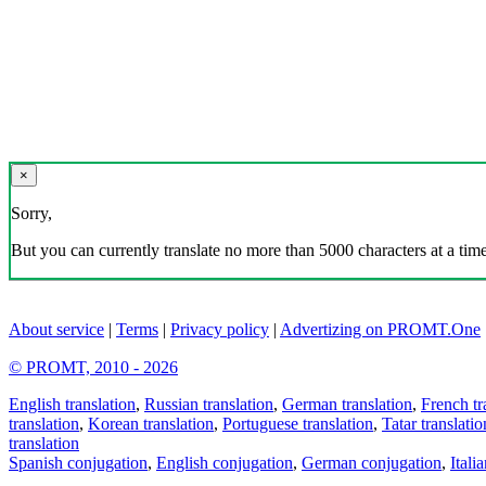
×
Sorry,
But you can currently translate no more than 5000 characters at a time
About service
|
Terms
|
Privacy policy
|
Advertizing on PROMT.One
© PROMT, 2010 - 2026
English translation
,
Russian translation
,
German translation
,
French tr
translation
,
Korean translation
,
Portuguese translation
,
Tatar translatio
translation
Spanish conjugation
,
English conjugation
,
German conjugation
,
Itali