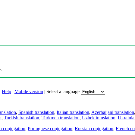
.
|
Help
|
Mobile version
|
Select a language
anslation
,
Spanish translation
,
Italian translation
,
Azerbaijani translation
n
,
Turkish translation
,
Turkmen translation
,
Uzbek translation
,
Ukrainian
an conjugation
,
Portuguese conjugation
,
Russian conjugation
,
French co