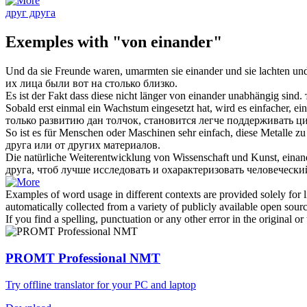
друг друга
Exemples with "von einander"
Und da sie Freunde waren, umarmten sie einander und sie lachten un
их лица были вот на столько близко.
Es ist der Fakt dass diese nicht länger
von einander
unabhängig sind.
Sobald erst einmal ein Wachstum eingesetzt hat, wird es einfacher, e
только развитию дан толчок, становится легче поддерживать 
So ist es für Menschen oder Maschinen sehr einfach, diese Metalle zu
друга
или от других материалов.
Die natürliche Weiterentwicklung
von
Wissenschaft und Kunst,
einan
друга
, чтоб лучше исследовать и охарактеризовать человечески
Examples of word usage in different contexts are provided solely for l
automatically collected from a variety of publicly available open sour
If you find a spelling, punctuation or any other error in the original o
PROMT Professional NMT
Try offline translator for your PC and laptop