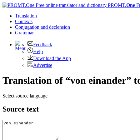
PROMT.
One
F
Translation
Contexts
Conjugation
and declension
Grammar
Feedback
Help
Download the App
Advertise
Translation of “von einander” t
Select source language
Source text