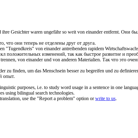
d ihre Gesichter waren ungefähr so weit
von einander
entfernt.
Они бы
то, что они теперь не отделены
друг от друга
.
inen "Tugendkreis"
von einander
antreibenden rapidem Wirtschaftswachst
цикл положительных изменений, так как быстрое развитие и пр
 trennen,
von einander
und von anderen Materialien.
Так что это оче
der
zu finden, um das Menschsein besser zu begreifen und zu definiere
й опыт.
inguistic purposes, i.e. to study word usage in a sentence in one langua
ces using bilingual search technologies.
r translation, use the "Report a problem" option or
write to us
.