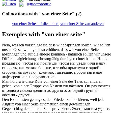
односторонне
Collocations with "von einer Seite"
(2)
von einer Seite auf die andere
von einer Seite zur anderen
Exemples with "von einer seite"
Nein, was ich vorschlage ist, dass wir abspringen sollten, wir sollten
unsere Geschwindigkeit so erhöhen, dass wir
von einer Seite
abspringen und
auf die andere
kommen - natürlich sollten wir unsere
Differentialgleichung sehr sorgfältig durchgerechnet haben.
Нет, я
предлагаю, чтобы мы прыгнули чтобы мы увеличили нашу
скорость, как можно больше, и чтобы прыгнули
с одной
стороны на другую
- конечно, тщательно просчитав наше
дифференциальное уравнение.
Man hört, wie diese Rufe
von einer Seite
des Tales zur anderen
gehen, von einer Gruppe von Nestern zur nächsten.
Он разносится
от одного склона долины до другого, от одной группы
обезьян - другой.
Den Extremisten gelang es, den Frieden zu blockieren, weil jeder
Angriff
von einer Seite
automatisch einen gewalttätigen
Gegenschlag der anderen Seite provozierte.
Экстремистам удается