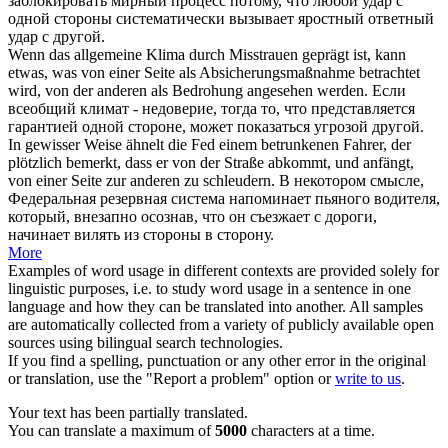
заблокировать мирный процесс потому, что любой удар с
одной стороны систематически вызывает яростный ответный
удар с другой.
Wenn das allgemeine Klima durch Misstrauen geprägt ist, kann
etwas, was
von einer Seite
als Absicherungsmaßnahme betrachtet
wird, von der anderen als Bedrohung angesehen werden.
Если
всеобщий климат - недоверие, тогда то, что представляется
гарантией одной стороне, может показаться угрозой другой.
In gewisser Weise ähnelt die Fed einem betrunkenen Fahrer, der
plötzlich bemerkt, dass er von der Straße abkommt, und anfängt,
von einer Seite
zur anderen zu schleudern.
В некотором смысле,
Федеральная резервная система напоминает пьяного водителя,
который, внезапно осознав, что он съезжает с дороги,
начинает вилять из стороны в сторону.
More
Examples of word usage in different contexts are provided solely for
linguistic purposes, i.e. to study word usage in a sentence in one
language and how they can be translated into another. All samples
are automatically collected from a variety of publicly available open
sources using bilingual search technologies.
If you find a spelling, punctuation or any other error in the original
or translation, use the "Report a problem" option or
write to us
.
Your text has been partially translated.
You can translate a maximum of
5000
characters at a time.