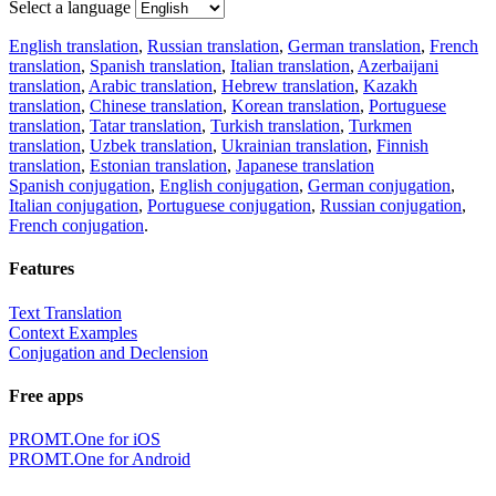
Select a language
English translation
,
Russian translation
,
German translation
,
French
translation
,
Spanish translation
,
Italian translation
,
Azerbaijani
translation
,
Arabic translation
,
Hebrew translation
,
Kazakh
translation
,
Chinese translation
,
Korean translation
,
Portuguese
translation
,
Tatar translation
,
Turkish translation
,
Turkmen
translation
,
Uzbek translation
,
Ukrainian translation
,
Finnish
translation
,
Estonian translation
,
Japanese translation
Spanish conjugation
,
English conjugation
,
German conjugation
,
Italian conjugation
,
Portuguese conjugation
,
Russian conjugation
,
French conjugation
.
Features
Text Translation
Context Examples
Conjugation and Declension
Free apps
PROMT.One for iOS
PROMT.One for Android