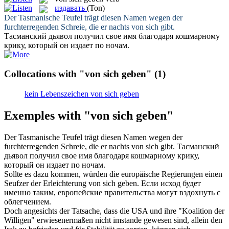
издавать
(Ton)
Der Tasmanische Teufel trägt diesen Namen wegen der
furchterregenden Schreie, die er nachts
von sich gibt
.
Тасманский дьявол получил свое имя благодаря кошмарному
крику, который он
издает
по ночам.
Collocations with "von sich geben"
(1)
kein Lebenszeichen von sich geben
Exemples with "von sich geben"
Der Tasmanische Teufel trägt diesen Namen wegen der
furchterregenden Schreie, die er nachts
von sich gibt
.
Тасманский
дьявол получил свое имя благодаря кошмарному крику,
который он
издает
по ночам.
Sollte es dazu kommen, würden die europäische Regierungen einen
Seufzer der Erleichterung
von sich geben
.
Если исход будет
именно таким, европейские правительства могут вздохнуть с
облегчением.
Doch angesichts der Tatsache, dass die USA und ihre "Koalition der
Willigen" erwiesenermaßen nicht imstande gewesen sind, allein den