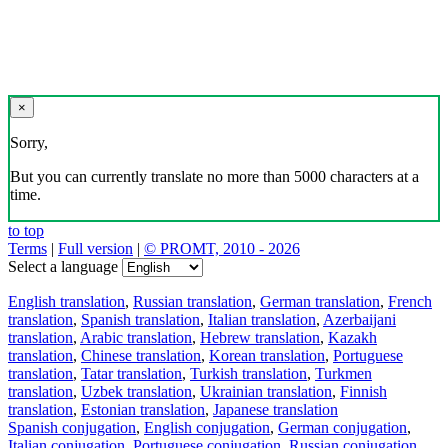
×
Sorry,
But you can currently translate no more than 5000 characters at a
time.
to top
Terms
|
Full version
|
© PROMT, 2010 - 2026
Select a language
English translation
,
Russian translation
,
German translation
,
French
translation
,
Spanish translation
,
Italian translation
,
Azerbaijani
translation
,
Arabic translation
,
Hebrew translation
,
Kazakh
translation
,
Chinese translation
,
Korean translation
,
Portuguese
translation
,
Tatar translation
,
Turkish translation
,
Turkmen
translation
,
Uzbek translation
,
Ukrainian translation
,
Finnish
translation
,
Estonian translation
,
Japanese translation
Spanish conjugation
,
English conjugation
,
German conjugation
,
Italian conjugation
,
Portuguese conjugation
,
Russian conjugation
,