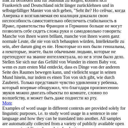
Irak zu befrieden und für Stabilität zu sorgen, können sich
Frankreich und Deutschland nicht länger zurücklehnen und in
selbstgefälliger Manier
von sich geben
, "Seht ihr?
Но сейчас, когда
Америка и возглавляемая ею коалиция доказали свою
неспособность самостоятельно обеспечить стабильность в
Ираке, правительства Франции и Германии больше не могут
позволить себе сидеть сложа руки и самодовольно говорить:
Manche von ihnen waren brillant, manche von ihnen waren ganz
normale Leute, die nie
von sich
behaupten würden, Intellektuelle zu
sein, aber darum ging es nie.
Некоторые из них
были
гениальны,
а некоторые, знаете, были обычными людьми, которые не
претендуют на звание интеллектуала, но не в этом было дело.
Stellen Sie sich nur das Gefühl von Wunder in einem Baby vor,
wenn es zum ersten Mal entdeckt, dass es Dinge von der anderen
Seite des Raumes bewegen kann, und vielleicht sogar in seinen
Mund hinein, nur indem es einen Ton
von sich
gibt, wie durch
Zauberei.
Только представьте чувство удивления у ребенка,
который впервые обнаружил, что благодаря произнесению
звуков можно двигать объекты по комнате, словно по
волшебству, и может быть даже поднести ко рту.
More
Examples of word usage in different contexts are provided solely for
linguistic purposes, i.e. to study word usage in a sentence in one
language and how they can be translated into another. All samples
are automatically collected from a variety of publicly available open