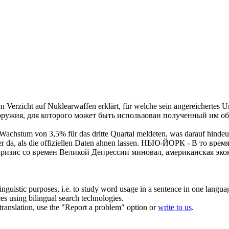
nen Verzicht auf Nuklearwaffen erklärt, für welche sein angereichertes 
о оружия, для которого может быть использован полученный им 
stum von 3,5% für das dritte Quartal meldeten, was darauf hindeute
r da, als die offiziellen Daten ahnen lassen.
НЬЮ-ЙОРК - В то время
 кризис со времен Великой Депрессии
миновал
, американская эк
inguistic purposes, i.e. to study word usage in a sentence in one langua
ces using bilingual search technologies.
r translation, use the "Report a problem" option or
write to us
.