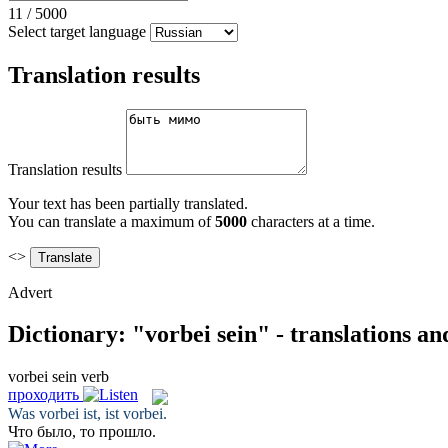
11
/
5000
Select target language
Translation results
Translation results
Your text has been partially translated.
You can translate a maximum of
5000
characters at a time.
<>
Advert
Dictionary: "vorbei sein" - translations a
vorbei sein
verb
проходить
Was vorbei ist,
ist vorbei
.
Что было, то
прошло
.