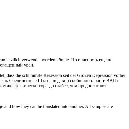
Uran letztlich verwendet werden könnte.
Но опасность еще не
обогащенный уран.
t, dass die schlimmste Rezession seit der Großen Depression
vorbei
 как Соединенные Штаты недавно сообщили о росте ВВП в
ономика фактически гораздо слабее, чем предполагают
ge and how they can be translated into another. All samples are