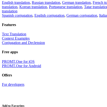
English translation
,
Russian translation
,
German translation
,
French tr
translation
,
Korean translation
,
Portuguese translation
,
Tatar translatio
translation
Spanish conjugation
,
English conjugation
,
German conjugation
,
Itali
Features
Text Translation
Context Examples
Conjugation and Declension
Free apps
PROMT.One for iOS
PROMT.One for Android
Offers
For developers
Add to Favorites