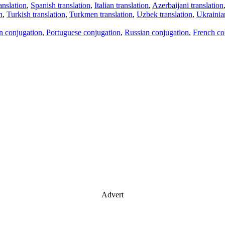
anslation
,
Spanish translation
,
Italian translation
,
Azerbaijani translation
n
,
Turkish translation
,
Turkmen translation
,
Uzbek translation
,
Ukrainian
an conjugation
,
Portuguese conjugation
,
Russian conjugation
,
French co
Advert