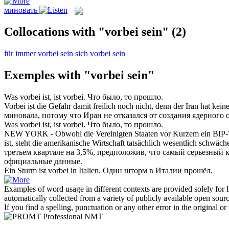
миновать
Collocations with "vorbei sein"
(2)
für immer vorbei sein
sich vorbei sein
Exemples with "vorbei sein"
Was vorbei ist,
ist vorbei
.
Что было, то
прошло
.
Vorbei ist
die Gefahr damit freilich noch nicht, denn der Iran hat kei
миновала
, потому что Иран не отказался от создания ядерног
Was
vorbei ist
, ist vorbei.
Что было, то
прошло
.
NEW YORK - Obwohl die Vereinigten Staaten vor Kurzem ein BIP-Wach
ist
, steht die amerikanische Wirtschaft tatsächlich wesentlich schwäche
третьем квартале на 3,5%, предположив, что самый серьезный
официальные данные.
Ein Sturm
ist vorbei
in Italien.
Один шторм в Италии
прошёл
.
Examples of word usage in different contexts are provided solely for l
automatically collected from a variety of publicly available open sour
If you find a spelling, punctuation or any other error in the original o