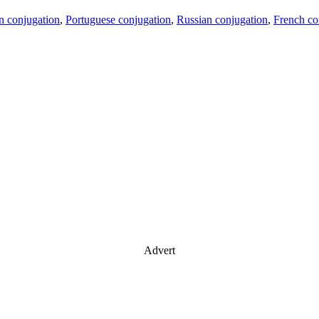
an conjugation
,
Portuguese conjugation
,
Russian conjugation
,
French co
Advert