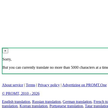
×
Sorry,
But you can currently translate no more than 5000 characters at a time
About service
|
Terms
|
Privacy policy
|
Advertizing on PROMT.One
© PROMT, 2010 - 2026
English translation
,
Russian translation
,
German translation
,
French tr
translation
,
Korean translation
,
Portuguese translation
,
Tatar translatio