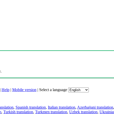
.
|
Help
|
Mobile version
|
Select a language
anslation
,
Spanish translation
,
Italian translation
,
Azerbaijani translation
n
,
Turkish translation
,
Turkmen translation
,
Uzbek translation
,
Ukrainian