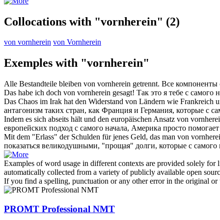
Collocations with "vornherein"
(2)
von vornherein
von Vornherein
Exemples with "vornherein"
Alle Bestandteile bleiben von
vornherein
getrennt.
Все компоненты
Das habe ich doch von
vornherein
gesagt!
Так это я тебе
с самого 
Das Chaos im Irak hat den Widerstand von Ländern wie Frankreich u
антагонизм таких стран, как Франция и Германия, которые
с са
Indem es sich abseits hält und den europäischen Ansatz von
vornhere
европейских подход
с самого начала
, Америка просто помогае
Mit dem "Erlass" der Schulden für jenes Geld, das man von
vornhere
показаться великодушными, "прощая" долги, которые
с самого
Examples of word usage in different contexts are provided solely for l
automatically collected from a variety of publicly available open sour
If you find a spelling, punctuation or any other error in the original o
PROMT Professional NMT