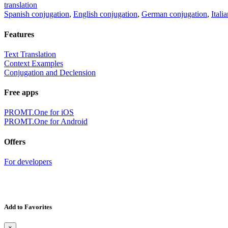
translation
Spanish conjugation
,
English conjugation
,
German conjugation
,
Itali
Features
Text Translation
Context Examples
Conjugation and Declension
Free apps
PROMT.One for iOS
PROMT.One for Android
Offers
For developers
Add to Favorites
×