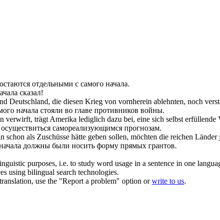
 остаются отдельными
с самого начала
.
начала
сказал!
nd Deutschland, die diesen Krieg von
vornherein
ablehnten, noch verst
мого начала
стояли во главе противников войны.
in
verwirft, trägt Amerika lediglich dazu bei, eine sich selbst erfüllende
т осуществиться самореализующимся прогнозам.
in
schon als Zuschüsse hätte geben sollen, möchten die reichen Länder 
 начала
должны были носить форму прямых грантов.
inguistic purposes, i.e. to study word usage in a sentence in one langua
ces using bilingual search technologies.
r translation, use the "Report a problem" option or
write to us
.