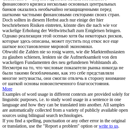
финансового кризиса несколько основных центральных
банков оказались необычайно незащищенными перед
шаткими
частными финансовыми секторами своих стран.
Doch sollten in diesem Herbst auch nur einige der hier
beschriebenen Risiken eintreten, könnte dies die nach wie vor
wackelige
Erholung der Weltwirtschaft zum Entgleisen bringen.
Однако реализация этой осенью хотя бы некоторых рисков,
которые здесь описаны, может пустить под откос все еще
шаткое
восстановление мировой экономики.
Obwohl die Zahlen nie so rosig waren, wie die Marktenthusiasten
zu glauben schienen, lenkten sie die Aufmerksamkeit von den
wackeligen
Fundamenten des neu gefundenen Wohlstands ab.
Несмотря на то, что числовые показатели рынка никогда не
были такими безоблачными, как это себе представляли
многие энтузиасты, они смогли отвлечь в сторону внимание
от
шаткой
основы новоиспеченного благосостояния.
More
Examples of word usage in different contexts are provided solely for
linguistic purposes, i.e. to study word usage in a sentence in one
language and how they can be translated into another. All samples
are automatically collected from a variety of publicly available open
sources using bilingual search technologies.
If you find a spelling, punctuation or any other error in the original
or translation, use the "Report a problem" option or
write to us
.