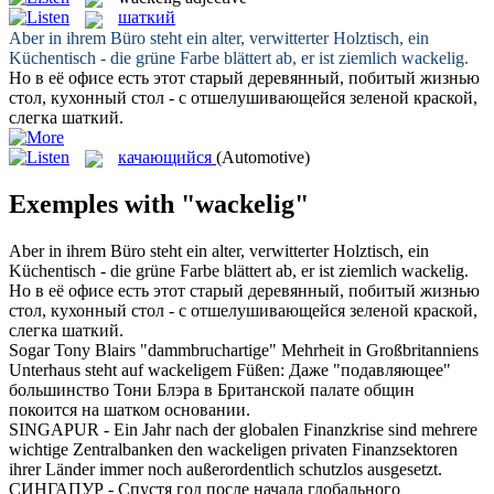
шаткий
Aber in ihrem Büro steht ein alter, verwitterter Holztisch, ein
Küchentisch - die grüne Farbe blättert ab, er ist ziemlich
wackelig
.
Но в её офисе есть этот старый деревянный, побитый жизнью
стол, кухонный стол - с отшелушивающейся зеленой краской,
слегка
шаткий
.
качающийся
(Automotive)
Exemples with "wackelig"
Aber in ihrem Büro steht ein alter, verwitterter Holztisch, ein
Küchentisch - die grüne Farbe blättert ab, er ist ziemlich
wackelig
.
Но в её офисе есть этот старый деревянный, побитый жизнью
стол, кухонный стол - с отшелушивающейся зеленой краской,
слегка
шаткий
.
Sogar Tony Blairs "dammbruchartige" Mehrheit in Großbritanniens
Unterhaus steht auf
wackeligem
Füßen:
Даже "подавляющее"
большинство Тони Блэра в Британской палате общин
покоится на
шатком
основании.
SINGAPUR - Ein Jahr nach der globalen Finanzkrise sind mehrere
wichtige Zentralbanken den
wackeligen
privaten Finanzsektoren
ihrer Länder immer noch außerordentlich schutzlos ausgesetzt.
СИНГАПУР - Спустя год после начала глобального