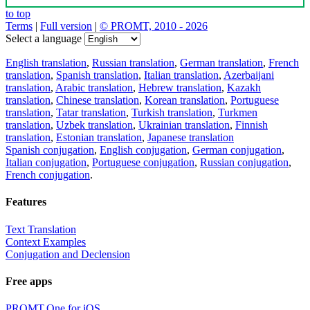
to top
Terms
|
Full version
|
© PROMT, 2010 - 2026
Select a language
English translation
,
Russian translation
,
German translation
,
French
translation
,
Spanish translation
,
Italian translation
,
Azerbaijani
translation
,
Arabic translation
,
Hebrew translation
,
Kazakh
translation
,
Chinese translation
,
Korean translation
,
Portuguese
translation
,
Tatar translation
,
Turkish translation
,
Turkmen
translation
,
Uzbek translation
,
Ukrainian translation
,
Finnish
translation
,
Estonian translation
,
Japanese translation
Spanish conjugation
,
English conjugation
,
German conjugation
,
Italian conjugation
,
Portuguese conjugation
,
Russian conjugation
,
French conjugation
.
Features
Text Translation
Context Examples
Conjugation and Declension
Free apps
PROMT.One for iOS