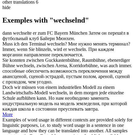
other translations
6
hide
Exemples with "wechselnd"
dann
wechselte
er zum FC Bayern München
Затем он
перешёл
в
футбольный клуб Байерн Мюнхен.
Muss ich den Terminal
wechseln
?
Мне нужно
менять
терминал?
Immer, wenn Sie blinzeln, wird er
wechseln
.
При каждом
моргании направление
переключается
.
Sie konnten zwischen Guckkastenbühne, Raumbühne, ebenerdiger
Bühne
wechseln
, zwischen Arena, Korridorbühne, was auch immer.
способные обеспечить возможность
переключения
между
авансценой, сценой-эстрадой, пустым полом, ареной, сценой
с проходом, чем угодно.
Doch wir müssen von einem industriellen Modell zu einem
Landwirtschafts-Modell
wechseln
, in dem morgen jede einzelne
Schule aufblühen kann.
Но нам необходимо
заменить
индустриальную модель на модель земледелия, при которой
каждая школа в состоянии преуспевать завтра.
More
Examples of word usage in different contexts are provided solely for
linguistic purposes, i.e. to study word usage in a sentence in one
language and how they can be translated into another. All samples