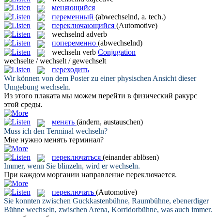
меняющийся
переменный
(abwechselnd, a. tech.)
переключающийся
(Automotive)
wechselnd
adverb
попеременно
(abwechselnd)
wechseln
verb
Conjugation
wechselte / wechselt / gewechselt
переходить
Wir können von dem Poster zu einer physischen Ansicht dieser
Umgebung
wechseln
.
Из этого плаката мы можем
перейти
в физический ракурс
этой среды.
менять
(ändern, austauschen)
Muss ich den Terminal
wechseln
?
Мне нужно
менять
терминал?
переключаться
(einander ablösen)
Immer, wenn Sie blinzeln, wird er
wechseln
.
При каждом моргании направление
переключается
.
переключать
(Automotive)
Sie konnten zwischen Guckkastenbühne, Raumbühne, ebenerdiger
Bühne
wechseln
, zwischen Arena, Korridorbühne, was auch immer.