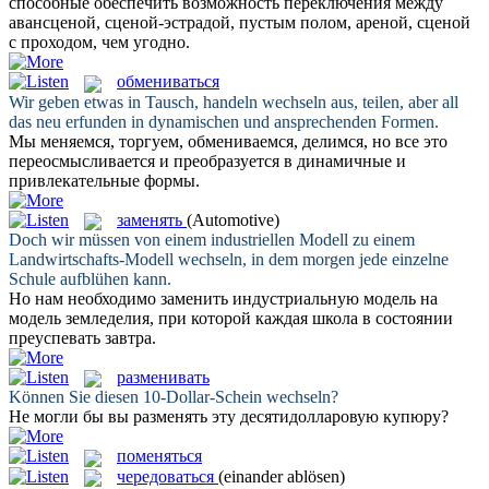
способные обеспечить возможность
переключения
между
авансценой, сценой-эстрадой, пустым полом, ареной, сценой
с проходом, чем угодно.
обмениваться
Wir geben etwas in Tausch, handeln
wechseln
aus, teilen, aber all
das neu erfunden in dynamischen und ansprechenden Formen.
Мы меняемся, торгуем,
обмениваемся
, делимся, но все это
переосмысливается и преобразуется в динамичные и
привлекательные формы.
заменять
(Automotive)
Doch wir müssen von einem industriellen Modell zu einem
Landwirtschafts-Modell
wechseln
, in dem morgen jede einzelne
Schule aufblühen kann.
Но нам необходимо
заменить
индустриальную модель на
модель земледелия, при которой каждая школа в состоянии
преуспевать завтра.
разменивать
Können Sie diesen 10-Dollar-Schein
wechseln
?
Не могли бы вы
разменять
эту десятидолларовую купюру?
поменяться
чередоваться
(einander ablösen)