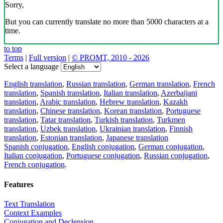
Sorry,
But you can currently translate no more than 5000 characters at a
time.
to top
Terms
|
Full version
|
© PROMT, 2010 - 2026
Select a language
English translation
,
Russian translation
,
German translation
,
French
translation
,
Spanish translation
,
Italian translation
,
Azerbaijani
translation
,
Arabic translation
,
Hebrew translation
,
Kazakh
translation
,
Chinese translation
,
Korean translation
,
Portuguese
translation
,
Tatar translation
,
Turkish translation
,
Turkmen
translation
,
Uzbek translation
,
Ukrainian translation
,
Finnish
translation
,
Estonian translation
,
Japanese translation
Spanish conjugation
,
English conjugation
,
German conjugation
,
Italian conjugation
,
Portuguese conjugation
,
Russian conjugation
,
French conjugation
.
Features
Text Translation
Context Examples
Conjugation and Declension