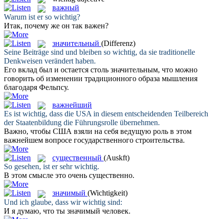
важный
Warum ist er so
wichtig
?
Итак, почему же он так
важен
?
значительный
(Differenz)
Seine Beiträge sind und bleiben so
wichtig
, da sie traditionelle
Denkweisen verändert haben.
Его вклад был и остается столь
значительным
, что можно
говорить об изменении традиционного образа мышления
благодаря Фельпсу.
важнейший
Es ist
wichtig
, dass die USA in diesem entscheidenden Teilbereich
der Staatenbildung die Führungsrolle übernehmen.
Важно, чтобы США взяли на себя ведущую роль в этом
важнейшем
вопросе государственного строительства.
существенный
(Auskft)
So gesehen, ist er sehr
wichtig
.
В этом смысле это очень
существенно
.
значимый
(Wichtigkeit)
Und ich glaube, dass wir
wichtig
sind:
И я думаю, что ты
значимый
человек.