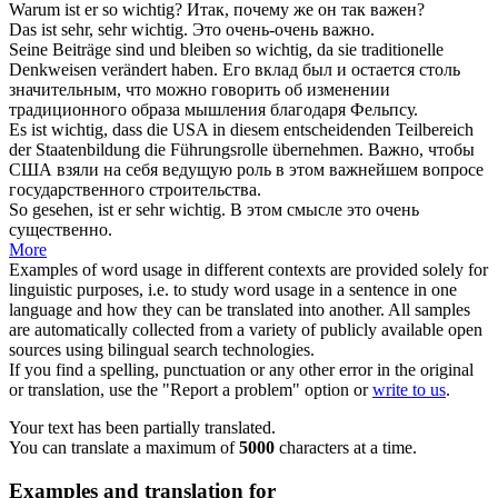
Warum ist er so
wichtig
?
Итак, почему же он так
важен
?
Das ist sehr, sehr
wichtig
.
Это очень-очень
важно
.
Seine Beiträge sind und bleiben so
wichtig
, da sie traditionelle
Denkweisen verändert haben.
Его вклад был и остается столь
значительным
, что можно говорить об изменении
традиционного образа мышления благодаря Фельпсу.
Es ist
wichtig
, dass die USA in diesem entscheidenden Teilbereich
der Staatenbildung die Führungsrolle übernehmen.
Важно, чтобы
США взяли на себя ведущую роль в этом
важнейшем
вопросе
государственного строительства.
So gesehen, ist er sehr
wichtig
.
В этом смысле это очень
существенно
.
More
Examples of word usage in different contexts are provided solely for
linguistic purposes, i.e. to study word usage in a sentence in one
language and how they can be translated into another. All samples
are automatically collected from a variety of publicly available open
sources using bilingual search technologies.
If you find a spelling, punctuation or any other error in the original
or translation, use the "Report a problem" option or
write to us
.
Your text has been partially translated.
You can translate a maximum of
5000
characters at a time.
Examples and translation for