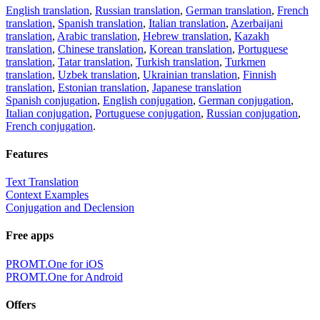
English translation
,
Russian translation
,
German translation
,
French
translation
,
Spanish translation
,
Italian translation
,
Azerbaijani
translation
,
Arabic translation
,
Hebrew translation
,
Kazakh
translation
,
Chinese translation
,
Korean translation
,
Portuguese
translation
,
Tatar translation
,
Turkish translation
,
Turkmen
translation
,
Uzbek translation
,
Ukrainian translation
,
Finnish
translation
,
Estonian translation
,
Japanese translation
Spanish conjugation
,
English conjugation
,
German conjugation
,
Italian conjugation
,
Portuguese conjugation
,
Russian conjugation
,
French conjugation
.
Features
Text Translation
Context Examples
Conjugation and Declension
Free apps
PROMT.One for iOS
PROMT.One for Android
Offers