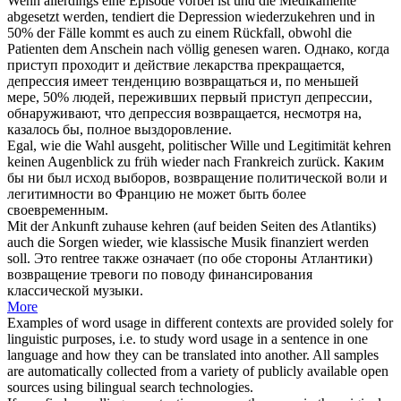
Wenn allerdings eine Episode vorbei ist und die Medikamente
abgesetzt werden, tendiert die Depression
wiederzukehren
und in
50% der Fälle kommt es auch zu einem Rückfall, obwohl die
Patienten dem Anschein nach völlig genesen waren.
Однако, когда
приступ проходит и действие лекарства прекращается,
депрессия имеет тенденцию возвращаться и, по меньшей
мере, 50% людей, переживших первый приступ депрессии,
обнаруживают, что депрессия
возвращается
, несмотря на,
казалось бы, полное выздоровление.
Egal, wie die Wahl ausgeht, politischer Wille und Legitimität
kehren
keinen Augenblick zu früh
wieder
nach Frankreich zurück.
Каким
бы ни был исход выборов,
возвращение
политической воли и
легитимности во Францию не может быть более
своевременным.
Mit der Ankunft zuhause
kehren
(auf beiden Seiten des Atlantiks)
auch die Sorgen
wieder
, wie klassische Musik finanziert werden
soll.
Это rentree также означает (по обе стороны Атлантики)
возвращение
тревоги по поводу финансирования
классической музыки.
More
Examples of word usage in different contexts are provided solely for
linguistic purposes, i.e. to study word usage in a sentence in one
language and how they can be translated into another. All samples
are automatically collected from a variety of publicly available open
sources using bilingual search technologies.