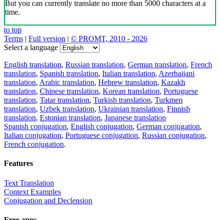
But you can currently translate no more than 5000 characters at a
time.
to top
Terms
|
Full version
|
© PROMT, 2010 - 2026
Select a language
English translation
,
Russian translation
,
German translation
,
French
translation
,
Spanish translation
,
Italian translation
,
Azerbaijani
translation
,
Arabic translation
,
Hebrew translation
,
Kazakh
translation
,
Chinese translation
,
Korean translation
,
Portuguese
translation
,
Tatar translation
,
Turkish translation
,
Turkmen
translation
,
Uzbek translation
,
Ukrainian translation
,
Finnish
translation
,
Estonian translation
,
Japanese translation
Spanish conjugation
,
English conjugation
,
German conjugation
,
Italian conjugation
,
Portuguese conjugation
,
Russian conjugation
,
French conjugation
.
Features
Text Translation
Context Examples
Conjugation and Declension
Free apps