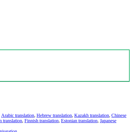
,
Arabic translation
,
Hebrew translation
,
Kazakh translation
,
Chinese
 translation
,
Finnish translation
,
Estonian translation
,
Japanese
njugation
.