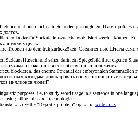
fnehmen und noch mehr alte Schulden prolongieren.
Пяти проблемны
х долгов.
liarden Dollar für Spekulationszwecke mobilisiert werden können.
Кор
кулятивных целях.
 ihre Truppen aus dem Irak zurückzögen.
Соединенные Штаты сами 
on Saddam Hussein und sahen darin ein Spiegelbild ihrer eigenen Situa
кого режима отражение своего собственного положения.
keit zu blockieren, das enorme Potential der embryonalen Stammzellen 
лигиозным взглядам заблокировать нашу способность исследов
тков
миллионов людей?
inguistic purposes, i.e. to study word usage in a sentence in one langua
ces using bilingual search technologies.
r translation, use the "Report a problem" option or
write to us
.