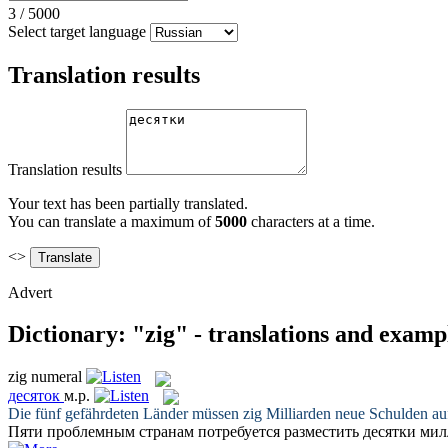
3
/
5000
Select target language
Translation results
Translation results
Your text has been partially translated.
You can translate a maximum of
5000
characters at a time.
<>
Advert
Dictionary: "zig" - translations and examp
zig
numeral
десяток
м.р.
Die fünf gefährdeten Länder müssen
zig
Milliarden neue Schulden au
Пяти проблемным странам потребуется разместить
десятки
милл