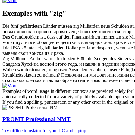
Exemples with "zig"
Die fünf gefährdeten Länder müssen
zig
Milliarden neue Schulden au
новых долгов и пролонгировать еще большее количество стары
Das Grundproblem ist, dass auf den Finanzmärkten momentan
zig
Mil
могут пустить в обращение
десятки
миллиардов долларов в спе
Die USA könnten
zig
Milliarden Dollar pro Jahr einsparen, wenn sie
выведя свои войска из Ирака.
Zig
Millionen Araber waren im letzten Frühjahr Zeugen des Sturzes v
Саддама Хусейна весной этого года, и нашли в падении иракс
Wollen wir doktrinären, religiösen Ansichten erlauben, unsere Fähig
Krankheitsplagen zu nehmen?
Позволим ли мы доктринерским ре
стволовых клетках и таким образом снять ярмо болезней с
деся
Examples of word usage in different contexts are provided solely for l
automatically collected from a variety of publicly available open sour
If you find a spelling, punctuation or any other error in the original o
PROMT Professional NMT
Try offline translator for your PC and laptop