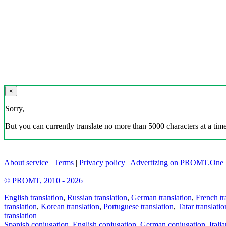
×
Sorry,
But you can currently translate no more than 5000 characters at a time
About service
|
Terms
|
Privacy policy
|
Advertizing on PROMT.One
© PROMT, 2010 - 2026
English translation
,
Russian translation
,
German translation
,
French tr
translation
,
Korean translation
,
Portuguese translation
,
Tatar translatio
translation
Spanish conjugation
,
English conjugation
,
German conjugation
,
Itali