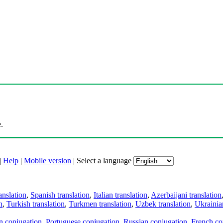
.
|
Help
|
Mobile version
|
Select a language
anslation
,
Spanish translation
,
Italian translation
,
Azerbaijani translation
n
,
Turkish translation
,
Turkmen translation
,
Uzbek translation
,
Ukrainian
an conjugation
,
Portuguese conjugation
,
Russian conjugation
,
French co