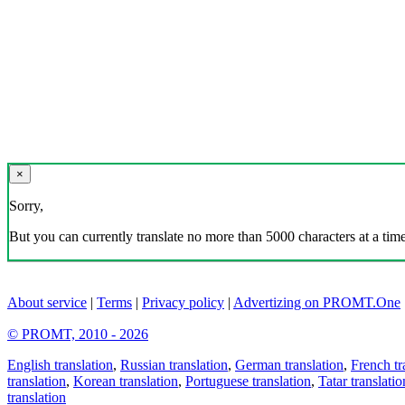
×
Sorry,
But you can currently translate no more than 5000 characters at a time
About service
|
Terms
|
Privacy policy
|
Advertizing on PROMT.One
© PROMT, 2010 - 2026
English translation
,
Russian translation
,
German translation
,
French tr
translation
,
Korean translation
,
Portuguese translation
,
Tatar translatio
translation