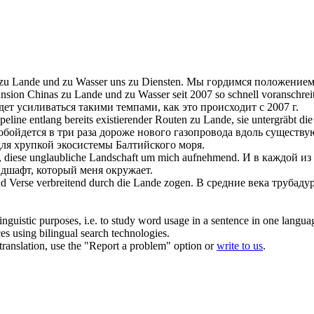
zu Lande
und zu Wasser uns zu Diensten.
Мы гордимся положением 
pansion Chinas
zu Lande
und zu Wasser seit 2007 so schnell voranschreit
дет усиливаться такими темпами, как это происходит с 2007 г.
peline entlang bereits existierender Routen
zu Lande
, sie untergräbt d
бойдется в три раза дороже нового газопровода вдоль существ
для хрупкой экосистемы Балтийского моря.
e, diese unglaubliche Landschaft um mich aufnehmend.
И в каждой из 
дшафт, который меня окружает.
nd Verse verbreitend durch die
Lande
zogen.
В средние века трубад
inguistic purposes, i.e. to study word usage in a sentence in one langua
ces using bilingual search technologies.
r translation, use the "Report a problem" option or
write to us
.