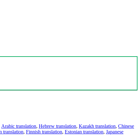
,
Arabic translation
,
Hebrew translation
,
Kazakh translation
,
Chinese
 translation
,
Finnish translation
,
Estonian translation
,
Japanese