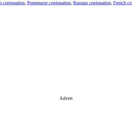
an conjugation
,
Portuguese conjugation
,
Russian conjugation
,
French co
Advert