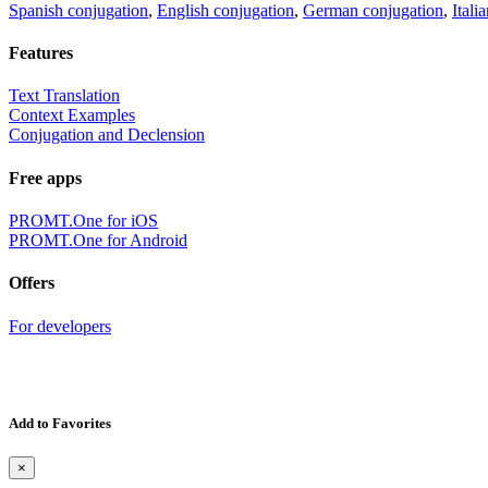
Spanish conjugation
,
English conjugation
,
German conjugation
,
Itali
Features
Text Translation
Context Examples
Conjugation and Declension
Free apps
PROMT.One for iOS
PROMT.One for Android
Offers
For developers
Add to Favorites
×