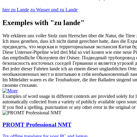
hier zu Lande
zu Wasser und zu Lande
Exemples with "zu lande"
Wir erklären uns voller Stolz zum Herrscher über die Natur, die Tiere
Ich muss gestehen, dass ich nicht damit gerechnet hatte, dass die Ex
предвидеть, что морская и территориальная экспансия Китая бу
Diese Untersee-Pipeline wird drei Mal so viel kosten wie eine neue Pi
das empfindliche Ökosystem der Ostsee.
Подводный трубопровод о
безопасность восточных соседей Германии и является угрозой 
Bei jeder dieser Fahrten
lande
ich an einem dieser unglaublichen Ort
необыкновенных мест и впитываю в себя необыкновенный лан
Im Mittelalter waren es die Troubadoure, die ihre Balladen singend u
своими стихами.
Examples of word usage in different contexts are provided solely for l
automatically collected from a variety of publicly available open sour
If you find a spelling, punctuation or any other error in the original o
PROMT Professional NMT
Try offline translator for your PC and laptop