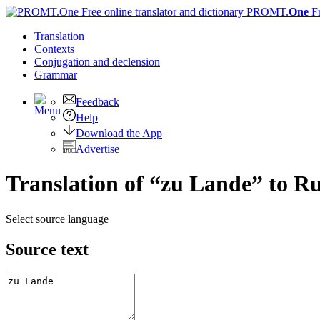
PROMT.
One
F
Translation
Contexts
Conjugation
and declension
Grammar
Feedback
Help
Download the App
Advertise
Translation of “zu Lande” to R
Select source language
Source text