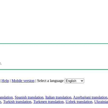
.
|
Help
|
Mobile version
|
Select a language
anslation
,
Spanish translation
,
Italian translation
,
Azerbaijani translation
n
,
Turkish translation
,
Turkmen translation
,
Uzbek translation
,
Ukrainian