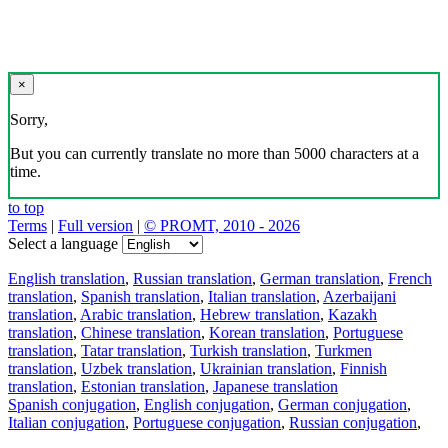
×
Sorry,
But you can currently translate no more than 5000 characters at a
time.
to top
Terms
|
Full version
|
© PROMT, 2010 - 2026
Select a language
English translation
,
Russian translation
,
German translation
,
French
translation
,
Spanish translation
,
Italian translation
,
Azerbaijani
translation
,
Arabic translation
,
Hebrew translation
,
Kazakh
translation
,
Chinese translation
,
Korean translation
,
Portuguese
translation
,
Tatar translation
,
Turkish translation
,
Turkmen
translation
,
Uzbek translation
,
Ukrainian translation
,
Finnish
translation
,
Estonian translation
,
Japanese translation
Spanish conjugation
,
English conjugation
,
German conjugation
,
Italian conjugation
,
Portuguese conjugation
,
Russian conjugation
,
French conjugation
.