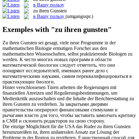
в Вашу пользу
zu ihren Gunsten
в Вашу пользу
(umgangsspr.)
Exemples with "zu ihren gunsten"
Zu ihren Gunsten
sei gesagt, viele neue Programme in der
mathematischen Biologie ermutigen Forscher aus den
mathematischen Wissenschaften, selbst praktizierende Biologen zu
werden.
К чести многих новых программ в области
математической биологии следует отметить, что они
поощряют исследователей, имевших ранее дело с
математическими науками, самим переквалифицироваться в
практикующие биологи.
Hinter verschlossenen Türen arbeiten die Regierungen mit
finanziellen Anreizen und Regulierungsbestimmungen, um
Medienkritik auszuschalten und die Inhalte der Berichterstattung
zu
ihren Gunsten
zu verdrehen.
За закрытыми дверями
правительства оперируют финансовыми стимулами и
рычагами власти для того, чтобы заставить замолчать критику
в СМИ и склонить редакторов на свою сторону.
Die einzige Möglichkeit für die USA das Ruder
zu ihren Gunsten
herumzureißen ist, ihren unilateralen Ansatz zur Lösung der
Probleme in der Region zu revidieren.
Единственный способ для