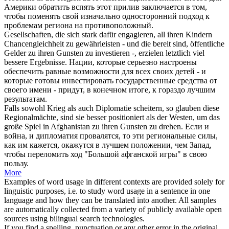
Америки обратить вспять этот прилив заключается в том,
чтобы поменять свой изначально односторонний подход к
проблемам региона на противоположный.
Gesellschaften, die sich stark dafür engagieren, all ihren Kindern
Chancengleichheit zu gewährleisten - und die bereit sind, öffentliche
Gelder
zu ihren Gunsten
zu investieren -, erzielen letztlich viel
bessere Ergebnisse.
Нации, которые серьезно настроены
обеспечить равные возможности для всех своих детей - и
которые готовы инвестировать государственные средства от
своего имени - придут, в конечном итоге, к гораздо лучшим
результатам.
Falls sowohl Krieg als auch Diplomatie scheitern, so glauben diese
Regionalmächte, sind sie besser positioniert als der Westen, um das
große Spiel in Afghanistan
zu ihren Gunsten
zu drehen.
Если и
война, и дипломатия провалятся, то эти региональные силы,
как им кажется, окажутся в лучшем положении, чем Запад,
чтобы переломить ход "Большой афганской игры" в свою
пользу.
More
Examples of word usage in different contexts are provided solely for
linguistic purposes, i.e. to study word usage in a sentence in one
language and how they can be translated into another. All samples
are automatically collected from a variety of publicly available open
sources using bilingual search technologies.
If you find a spelling, punctuation or any other error in the original