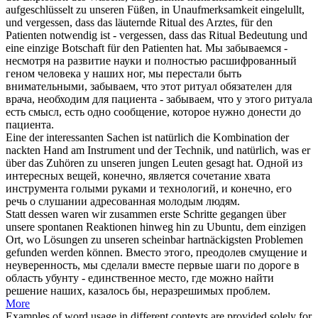
aufgeschlüsselt
zu unseren
Füßen, in Unaufmerksamkeit eingelullt,
und vergessen, dass das läuternde Ritual des Arztes, für den
Patienten notwendig ist - vergessen, dass das Ritual Bedeutung und
eine einzige Botschaft für den Patienten hat.
Мы забываемся -
несмотря на развитие науки и полностью расшифрованный
геном человека у наших ног, мы перестали быть
внимательными, забываем, что этот ритуал обязателен
для
врача, необходим для пациента - забываем, что у этого ритуала
есть смысл, есть одно сообщение, которое нужно донести до
пациента.
Eine der interessanten Sachen ist natürlich die Kombination der
nackten Hand am Instrument und der Technik, und natürlich, was er
über das Zuhören
zu unseren
jungen Leuten gesagt hat.
Одной из
интересных вещей, конечно, является сочетание хвата
инструмента голыми руками и технологий, и конечно, его
речь о слушании адресованная молодым людям.
Statt dessen waren wir zusammen erste Schritte gegangen über
unsere spontanen Reaktionen hinweg hin zu Ubuntu, dem einzigen
Ort, wo Lösungen
zu unseren
scheinbar hartnäckigsten Problemen
gefunden werden können.
Вместо этого, преодолев смущение и
неуверенность, мы сделали вместе первые шаги по дороге в
область убунту - единственное место, где можно найти
решение
наших
, казалось бы, неразрешимых проблем.
More
Examples of word usage in different contexts are provided solely for