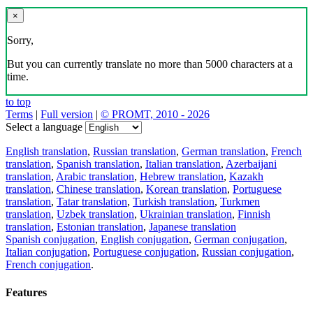
×
Sorry,
But you can currently translate no more than 5000 characters at a
time.
to top
Terms
|
Full version
|
© PROMT, 2010 - 2026
Select a language
English translation
,
Russian translation
,
German translation
,
French
translation
,
Spanish translation
,
Italian translation
,
Azerbaijani
translation
,
Arabic translation
,
Hebrew translation
,
Kazakh
translation
,
Chinese translation
,
Korean translation
,
Portuguese
translation
,
Tatar translation
,
Turkish translation
,
Turkmen
translation
,
Uzbek translation
,
Ukrainian translation
,
Finnish
translation
,
Estonian translation
,
Japanese translation
Spanish conjugation
,
English conjugation
,
German conjugation
,
Italian conjugation
,
Portuguese conjugation
,
Russian conjugation
,
French conjugation
.
Features