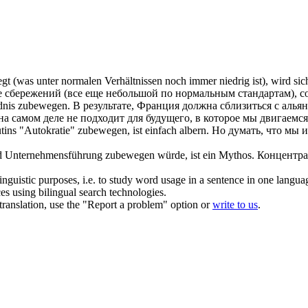
gt
(was unter normalen Verhältnissen noch immer niedrig ist), wird s
ле сбережений (все еще небольшой по нормальным стандартам), с
dnis
zubewegen
.
В результате, Франция должна сблизиться с алья
 на самом деле не подходит для будущего, в которое мы двигаемся
utins "Autokratie"
zubewegen
, ist einfach albern.
Но думать, что мы 
und Unternehmensführung
zubewegen
würde, ist ein Mythos.
Концентра
inguistic purposes, i.e. to study word usage in a sentence in one langua
ces using bilingual search technologies.
r translation, use the "Report a problem" option or
write to us
.