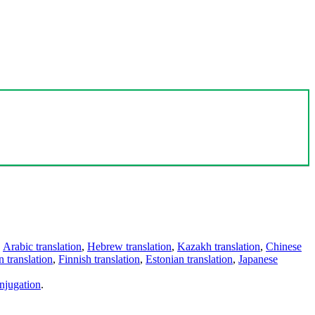
,
Arabic translation
,
Hebrew translation
,
Kazakh translation
,
Chinese
 translation
,
Finnish translation
,
Estonian translation
,
Japanese
njugation
.