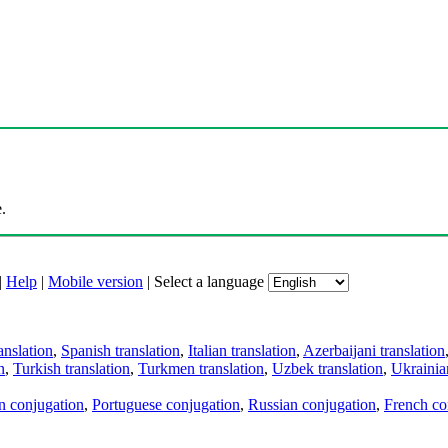
.
|
Help
|
Mobile version
|
Select a language
anslation
,
Spanish translation
,
Italian translation
,
Azerbaijani translation
n
,
Turkish translation
,
Turkmen translation
,
Uzbek translation
,
Ukrainian
an conjugation
,
Portuguese conjugation
,
Russian conjugation
,
French co