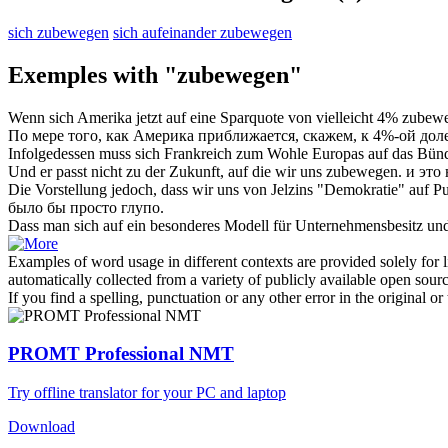
sich zubewegen
sich aufeinander zubewegen
Exemples with "zubewegen"
Wenn sich Amerika jetzt auf eine Sparquote von vielleicht 4%
zubewe
По мере того, как Америка
приближается
, скажем, к 4%-ой до
Infolgedessen muss sich Frankreich zum Wohle Europas auf das Bün
Und er passt nicht zu der Zukunft, auf die wir uns
zubewegen
.
и это
Die Vorstellung jedoch, dass wir uns von Jelzins "Demokratie" auf P
было бы просто глупо.
Dass man sich auf ein besonderes Modell für Unternehmensbesitz 
Examples of word usage in different contexts are provided solely for l
automatically collected from a variety of publicly available open sour
If you find a spelling, punctuation or any other error in the original o
PROMT Professional NMT
Try offline translator for your PC and laptop
Download