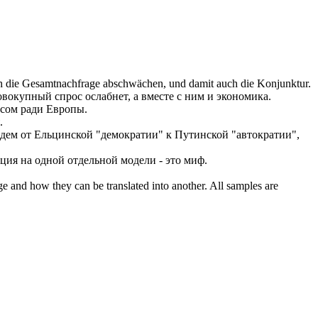
ich die Gesamtnachfrage abschwächen, und damit auch die Konjunktur.
овокупный спрос ослабнет, а вместе с ним и экономика.
нсом ради Европы.
.
идем от Ельцинской "демократии" к Путинской "автократии",
ция на одной отдельной модели - это миф.
ge and how they can be translated into another. All samples are