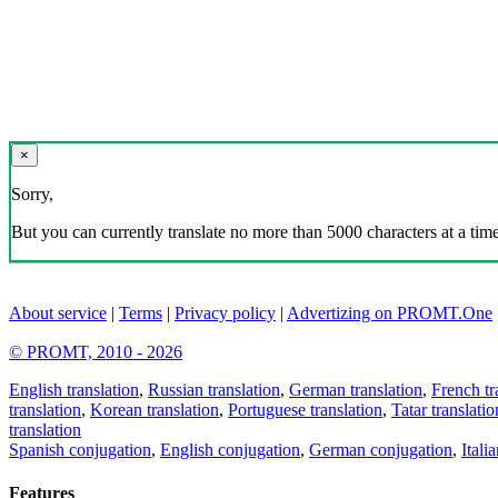
×
Sorry,
But you can currently translate no more than 5000 characters at a time
About service
|
Terms
|
Privacy policy
|
Advertizing on PROMT.One
© PROMT, 2010 - 2026
English translation
,
Russian translation
,
German translation
,
French tr
translation
,
Korean translation
,
Portuguese translation
,
Tatar translatio
translation
Spanish conjugation
,
English conjugation
,
German conjugation
,
Itali
Features