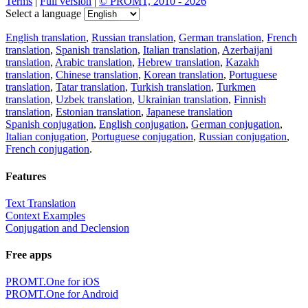
Terms
|
Full version
|
© PROMT, 2010 - 2026
Select a language
English translation
,
Russian translation
,
German translation
,
French
translation
,
Spanish translation
,
Italian translation
,
Azerbaijani
translation
,
Arabic translation
,
Hebrew translation
,
Kazakh
translation
,
Chinese translation
,
Korean translation
,
Portuguese
translation
,
Tatar translation
,
Turkish translation
,
Turkmen
translation
,
Uzbek translation
,
Ukrainian translation
,
Finnish
translation
,
Estonian translation
,
Japanese translation
Spanish conjugation
,
English conjugation
,
German conjugation
,
Italian conjugation
,
Portuguese conjugation
,
Russian conjugation
,
French conjugation
.
Features
Text Translation
Context Examples
Conjugation and Declension
Free apps
PROMT.One for iOS
PROMT.One for Android