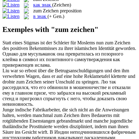
как знак
(Zeichen)
zum Zeichen
preposition
в знак
(+ Gen.)
Exemples with "zum zeichen"
Statt eines Stigmas ist der Schleier für Moslems nun
zum Zeichen
des positiven Bekenntnisses zu ihrer islamischen Identität geworden.
Однако для мусульманок она превратилась из позорного
клейма в символ их позитивного самоутверждения как
приверженцев ислама.
Liu war so erbost über die Betrugsanschuldigungen und den ihm
verwehrten Wagen, dass er auf eine hohe Reklametafel kletterte und
drohte
zum Zeichen
seiner Unschuld zu springen.
Лю так
рассердился, что его обвинили в мошенничестве и отказали
ему в главном призе, что забрался на высокий рекламный
стенд и пригрозил спрыгнуть с него, чтобы доказать свою
невиновность.
Junge indische Fabrikarbeiter, die sich nicht an die Anweisungen
halten, werden manchmal
zum Zeichen
ihres Bedauerns mit
rotglühenden Eisenstangen gebrandmarkt und manche jugendliche
thailändische Prostituierte werden diszipliniert, indem man ihnen
Säure ins Gesicht wirft.
В Индии неподчинившихся фабричным
инструкциям работников наказывают раскаленными