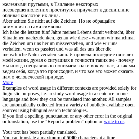
железными прутьями, в Таиланде некоторых
несовершеннолетних проституток приучают к дисциплине,
обливая кислотой их лица.
Aber achten Sie nicht auf die
Zeichen
.
Но не обращайте
внимания на сами
символы
.
Ich habe die letzten fünf Jahre meines Lebens damit verbracht, über
Situationen nachzudenken, genau wie diese - warum wir manchmal
die
Zeichen
um uns herum missverstehen, und wie wir uns
verhalten, wenn es passiert und was all das uns über die
menschliche Natur verraten kann.
Я провела последние пять лет
моей жизни, думая о ситуациях в точности таких же - почему
мы иногда неправильно понимаем
знаки
вокруг нас, и как мы
ведем себя, когда это происходит, и что все это может сказать
нам о человеческой природе.
More
Examples of word usage in different contexts are provided solely for
linguistic purposes, i.e. to study word usage in a sentence in one
language and how they can be translated into another. All samples
are automatically collected from a variety of publicly available open
sources using bilingual search technologies.
If you find a spelling, punctuation or any other error in the original
or translation, use the "Report a problem" option or
write to us
.
Your text has been partially translated.
You can translate a maximum of
5000
characters at a time.