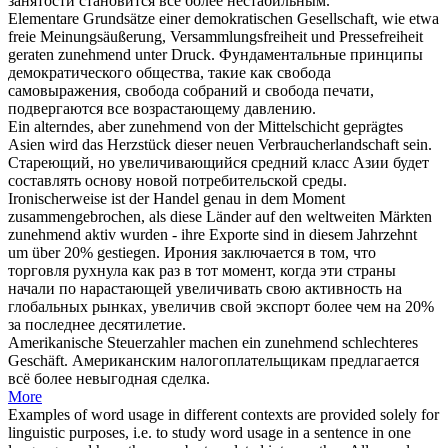
занятости становится
все
более нестабильным.
Elementare Grundsätze einer demokratischen Gesellschaft, wie etwa
freie Meinungsäußerung, Versammlungsfreiheit und Pressefreiheit
geraten
zunehmend
unter Druck.
Фундаментальные принципы
демократического общества, такие как свобода
самовыражения, свобода собраний и свобода печати,
подвергаются все
возрастающему
давлению.
Ein alterndes, aber
zunehmend
von der Mittelschicht geprägtes
Asien wird das Herzstück dieser neuen Verbraucherlandschaft sein.
Стареющий, но
увеличивающийся
средний класс Азии будет
составлять основу новой потребительской среды.
Ironischerweise ist der Handel genau in dem Moment
zusammengebrochen, als diese Länder auf den weltweiten Märkten
zunehmend
aktiv wurden - ihre Exporte sind in diesem Jahrzehnt
um über 20% gestiegen.
Ирония заключается в том, что
торговля рухнула как раз в тот момент, когда эти страны
начали по
нарастающей
увеличивать свою активность на
глобальных рынках, увеличив свой экспорт более чем на 20%
за последнее десятилетие.
Amerikanische Steuerzahler machen ein
zunehmend
schlechteres
Geschäft.
Американским налогоплательщикам предлагается
всё
более невыгодная сделка.
More
Examples of word usage in different contexts are provided solely for
linguistic purposes, i.e. to study word usage in a sentence in one