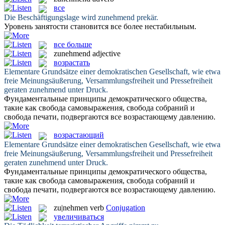
все
Die Beschäftigungslage wird
zunehmend
prekär.
Уровень занятости становится
все
более нестабильным.
все больше
zunehmend
adjective
возрастать
Elementare Grundsätze einer demokratischen Gesellschaft, wie etwa
freie Meinungsäußerung, Versammlungsfreiheit und Pressefreiheit
geraten
zunehmend
unter Druck.
Фундаментальные принципы демократического общества,
такие как свобода самовыражения, свобода собраний и
свобода печати, подвергаются все
возрастающему
давлению.
возрастающий
Elementare Grundsätze einer demokratischen Gesellschaft, wie etwa
freie Meinungsäußerung, Versammlungsfreiheit und Pressefreiheit
geraten
zunehmend
unter Druck.
Фундаментальные принципы демократического общества,
такие как свобода самовыражения, свобода собраний и
свобода печати, подвергаются все
возрастающему
давлению.
zu|nehmen
verb
Conjugation
увеличиваться