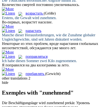
Die Tödlichkeit terroristischer Angriffe
nimmt zu
.
Количество смертей постоянно
увеличивалось
.
возрастать
(Größe)
Erstens, die Gewalt wird
zunehmen
.
Во-первых,
возрастет
насилие.
нарастать
Manche dieser Herausforderungen, wie die
Zunahme
globaler
Ungleichgewichte, sind seit Jahren diskutiert worden.
Некоторые из этих проблем, вроде
нарастания
глобальных
несоответствий, обсуждаются уже много лет.
поправляться
Ich habe diesen Sommer zwei Kilo
zugenommen
.
Я
поправился
на два килограмма за лето.
прибавлять
(Gewicht)
other translations
2
hide
Exemples with "zunehmend"
Die Beschäftigungslage wird
zunehmend
prekär.
Уровень