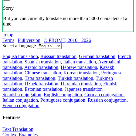
Sorry,
But you can currently translate no more than 5000 characters at a
time.
to top
Terms
|
Full version
|
© PROMT, 2010 - 2026
Select a language
English translation
,
Russian translation
,
German translation
,
French
translation
,
Spanish translation
,
Italian translation
,
Azerbaijani
translation
,
Arabic translation
,
Hebrew translation
,
Kazakh
translation
,
Chinese translation
,
Korean translation
,
Portuguese
translation
,
Tatar translation
,
Turkish translation
,
Turkmen
translation
,
Uzbek translation
,
Ukrainian translation
,
Finnish
translation
,
Estonian translation
,
Japanese translation
Spanish conjugation
,
English conjugation
,
German conjugation
,
Italian conjugation
,
Portuguese conjugation
,
Russian conjugation
,
French conjugation
.
Features
Text Translation
Context Examples