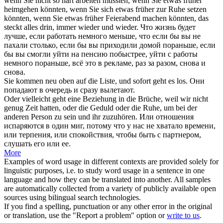
wenn Sie nicht so hart arbeiten müssten, wenn Sie etwas früher
heimgehen könnten, wenn Sie sich etwas früher zur
Ruhe
setzen
könnten, wenn Sie etwas früher Feierabend machen könnten, das
steckt alles drin, immer wieder und wieder.
Что жизнь будет
лучше, если работать немного меньше, что если бы вы не
пахали столько, если бы вы приходили домой пораньше, если
бы вы смогли уйти на пенсию побыстрее, уйти с работы
немного пораньше, всё это в рекламе, раз за разом, снова и
снова.
Sie
kommen
neu oben auf die Liste, und sofort geht es los.
Они
попадают в очередь и сразу вылетают.
Oder vielleicht geht eine Beziehung in die Brüche, weil wir nicht
genug Zeit hatten, oder die Geduld oder die
Ruhe
, um bei der
anderen Person zu sein und ihr zuzuhören.
Или отношения
испаряются в один миг, потому что у нас не хватало времени,
или терпения, или
спокойствия
, чтобы быть с партнером,
слушать его или ее.
More
Examples of word usage in different contexts are provided solely for
linguistic purposes, i.e. to study word usage in a sentence in one
language and how they can be translated into another. All samples
are automatically collected from a variety of publicly available open
sources using bilingual search technologies.
If you find a spelling, punctuation or any other error in the original
or translation, use the "Report a problem" option or
write to us
.