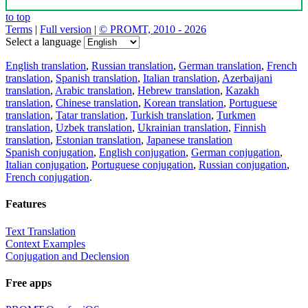
to top
Terms
|
Full version
|
© PROMT, 2010 - 2026
Select a language
English translation
,
Russian translation
,
German translation
,
French
translation
,
Spanish translation
,
Italian translation
,
Azerbaijani
translation
,
Arabic translation
,
Hebrew translation
,
Kazakh
translation
,
Chinese translation
,
Korean translation
,
Portuguese
translation
,
Tatar translation
,
Turkish translation
,
Turkmen
translation
,
Uzbek translation
,
Ukrainian translation
,
Finnish
translation
,
Estonian translation
,
Japanese translation
Spanish conjugation
,
English conjugation
,
German conjugation
,
Italian conjugation
,
Portuguese conjugation
,
Russian conjugation
,
French conjugation
.
Features
Text Translation
Context Examples
Conjugation and Declension
Free apps