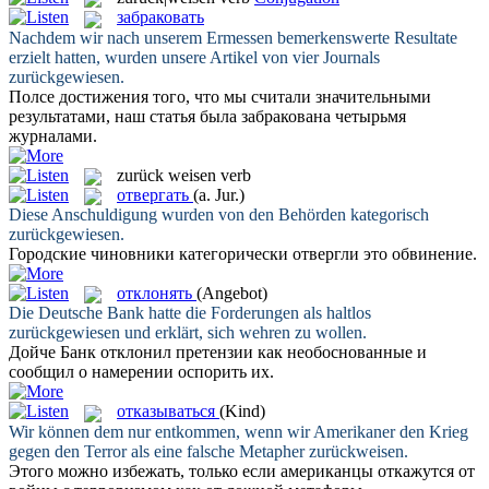
забраковать
Nachdem wir nach unserem Ermessen bemerkenswerte Resultate
erzielt hatten, wurden unsere Artikel von vier Journals
zurückgewiesen
.
Полсе достижения того, что мы считали значительными
результатами, наш статья была
забракована
четырьмя
журналами.
zurück weisen
verb
отвергать
(a. Jur.)
Diese Anschuldigung wurden von den Behörden kategorisch
zurückgewiesen
.
Городские чиновники категорически
отвергли
это обвинение.
отклонять
(Angebot)
Die Deutsche Bank hatte die Forderungen als haltlos
zurückgewiesen
und erklärt, sich wehren zu wollen.
Дойче Банк
отклонил
претензии как необоснованные и
сообщил о намерении оспорить их.
отказываться
(Kind)
Wir können dem nur entkommen, wenn wir Amerikaner den Krieg
gegen den Terror als eine falsche Metapher
zurückweisen
.
Этого можно избежать, только если американцы
откажутся
от