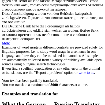
gegen den Terror als eine falsche Metapher
zurückweisen
.
Этого
можно избежать, только если американцы
откажутся
от войны
с терроризмом как от ложной метафоры.
Diese Anschuldigung wurden von den Behörden kategorisch
zurückgewiesen
.
Городские чиновники категорически
отвергли
это обвинение.
Die Deutsche Bank hatte die Forderungen als haltlos
zurückgewiesen
und erklärt, sich wehren zu wollen.
Дойче Банк
отклонил
претензии как необоснованные и сообщил о
намерении оспорить их.
More
Examples of word usage in different contexts are provided solely for
linguistic purposes, i.e. to study word usage in a sentence in one
language and how they can be translated into another. All samples
are automatically collected from a variety of publicly available open
sources using bilingual search technologies.
If you find a spelling, punctuation or any other error in the original
or translation, use the "Report a problem" option or
write to us
.
Your text has been partially translated.
You can translate a maximum of
5000
characters at a time.
Examples and translation for
What the German ↔ Russian Translator