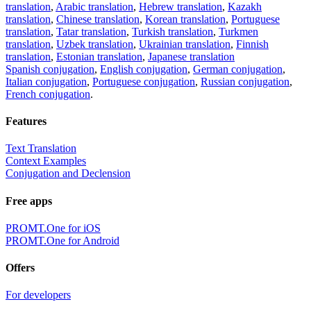
translation
,
Arabic translation
,
Hebrew translation
,
Kazakh
translation
,
Chinese translation
,
Korean translation
,
Portuguese
translation
,
Tatar translation
,
Turkish translation
,
Turkmen
translation
,
Uzbek translation
,
Ukrainian translation
,
Finnish
translation
,
Estonian translation
,
Japanese translation
Spanish conjugation
,
English conjugation
,
German conjugation
,
Italian conjugation
,
Portuguese conjugation
,
Russian conjugation
,
French conjugation
.
Features
Text Translation
Context Examples
Conjugation and Declension
Free apps
PROMT.One for iOS
PROMT.One for Android
Offers
For developers