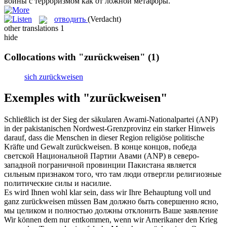
войны с терроризмом как от ложной метафоры.
отводить
(Verdacht)
other translations
1
hide
Collocations with "zurückweisen"
(1)
sich zurückweisen
Exemples with "zurückweisen"
Schließlich ist der Sieg der säkularen Awami-Nationalpartei (ANP)
in der pakistanischen Nordwest-Grenzprovinz ein starker Hinweis
darauf, dass die Menschen in dieser Region religiöse politische
Kräfte und Gewalt
zurückweisen
.
В конце концов, победа
светской Национальной Партии Авами (ANP) в северо-
западной пограничной провинции Пакистана является
сильным признаком того, что там люди
отвергли
религиозные
политические силы и насилие.
Es wird Ihnen wohl klar sein, dass wir Ihre Behauptung voll und
ganz
zurückweisen
müssen
Вам должно быть совершенно ясно,
мы целиком и полностью должны
отклонить
Ваше заявление
Wir können dem nur entkommen, wenn wir Amerikaner den Krieg