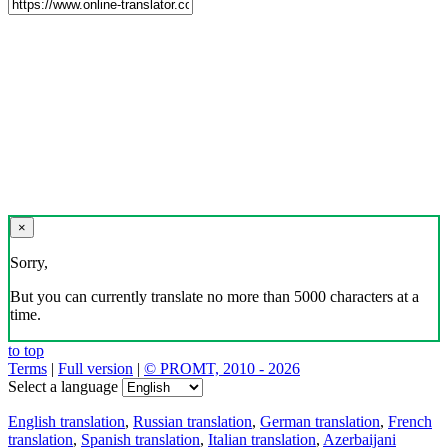
×
Sorry,
But you can currently translate no more than 5000 characters at a
time.
to top
Terms
|
Full version
|
© PROMT, 2010 - 2026
Select a language
English translation
,
Russian translation
,
German translation
,
French
translation
,
Spanish translation
,
Italian translation
,
Azerbaijani