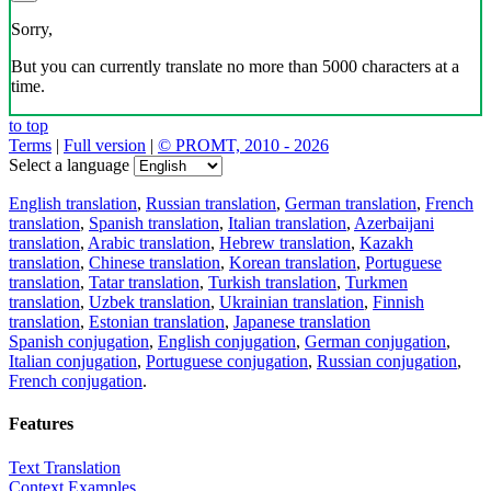
Sorry,
But you can currently translate no more than 5000 characters at a
time.
to top
Terms
|
Full version
|
© PROMT, 2010 - 2026
Select a language
English translation
,
Russian translation
,
German translation
,
French
translation
,
Spanish translation
,
Italian translation
,
Azerbaijani
translation
,
Arabic translation
,
Hebrew translation
,
Kazakh
translation
,
Chinese translation
,
Korean translation
,
Portuguese
translation
,
Tatar translation
,
Turkish translation
,
Turkmen
translation
,
Uzbek translation
,
Ukrainian translation
,
Finnish
translation
,
Estonian translation
,
Japanese translation
Spanish conjugation
,
English conjugation
,
German conjugation
,
Italian conjugation
,
Portuguese conjugation
,
Russian conjugation
,
French conjugation
.
Features
Text Translation
Context Examples