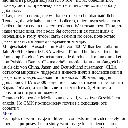
заставить граждан задуматься о том, что их объединило,
почему они по-прежнему вместе, и чего они хотят сообща
добиться.
Okay, diese Tendenz, die wir haben, diese scheinbar natürliche
Tendenz, die wir haben, uns zu isolieren, unter unseresgleichen zu
bleiben
, bricht erst in unserer modernen Welt
zusammen
.
Итак, эта
наша тенденция, эта вроде бы естественная тенденция к
изоляции, к тому, чтобы быть самими по себе, полностью
разваливается в нашем современном мире.
Mit geschätzten Ausgaben in Höhe von 400 Milliarden Dollar im
Jahr 2009
bleiben
die USA weltweit führend bei Investitionen in
Fampamp;E - eine Gesamtsumme, die durch das Konjunkturpaket
von Präsident Barack Obama erhöht worden ist und umfangreicher
ist als die von China, Japan und Deutschland
zusammen
.
США
остаются
мировым лидером в инвестициях в исследования и
разработки, израсходовав, по оценкам, 400 миллиардов
долларов США в 2009 году - весь пакет стимулов президента
Барака Обамы, и это больше того, что Китай, Япония и
Германия потратили
вместе
.
Dennoch
bleiben
die Medien zumeist still, was diese Geschichten
angeht.
Но СМИ по-прежнему почти не освещали эти
события.
More
Examples of word usage in different contexts are provided solely for
linguistic purposes, i.e. to study word usage in a sentence in one