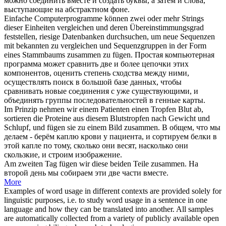
можно
соединить
вместе и создать буквы, а затем и слова,
выступающие на абстрактном фоне.
Einfache Computerprogramme können zwei oder mehr Strings
dieser Einheiten vergleichen und deren Übereinstimmungsgrad
feststellen, riesige Datenbanken durchsuchen, um neue Sequenzen
mit bekannten zu vergleichen und Sequenzgruppen in der Form
eines Stammbaums
zusammen zu fügen
.
Простая компьютерная
программа может сравнить две и более цепочки этих
компонентов, оценить степень сходства между ними,
осуществлять поиск в большой базе данных, чтобы
сравнивать новые
соединения
с уже существующими, и
объединять группы последовательностей в генные карты.
Im Prinzip nehmen wir einem Patienten einen Tropfen Blut ab,
sortieren die Proteine aus diesem Blutstropfen nach Gewicht und
Schlupf, und
fügen
sie zu einem Bild
zusammen
.
В общем, что мы
делаем - берём каплю крови у пациента, и сортируем белки в
этой капле по тому, сколько они весят, насколько они
скользкие, и строим изображение.
Am zweiten Tag
fügen
wir diese beiden Teile
zusammen
.
На
второй день мы собираем эти две части
вместе
.
More
Examples of word usage in different contexts are provided solely for
linguistic purposes, i.e. to study word usage in a sentence in one
language and how they can be translated into another. All samples
are automatically collected from a variety of publicly available open