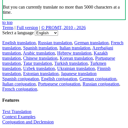
But you can currently translate no more than 5000 characters at a
time.
to top
Terms
|
Full version
|
© PROMT, 2010 - 2026
Select a language
English translation
,
Russian translation
,
German translation
,
French
translation
,
Spanish translation
,
Italian translation
,
Azerbaijani
translation
,
Arabic translation
,
Hebrew translation
,
Kazakh
translation
,
Chinese translation
,
Korean translation
,
Portuguese
translation
,
Tatar translation
,
Turkish translation
,
Turkmen
translation
,
Uzbek translation
,
Ukrainian translation
,
Finnish
translation
,
Estonian translation
,
Japanese translation
Spanish conjugation
,
English conjugation
,
German conjugation
,
Italian conjugation
,
Portuguese conjugation
,
Russian conjugation
,
French conjugation
.
Features
Text Translation
Context Examples
Conjugation and Declension