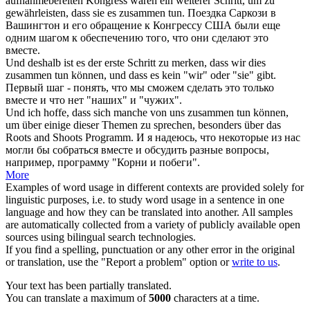
aufnahmebereiten Kongress waren ein weiterer Schritt, um zu
gewährleisten, dass sie es
zusammen tun
.
Поездка Саркози в
Вашингтон и его обращение к Конгрессу США были еще
одним шагом к обеспечению того, что они сделают это
вместе.
Und deshalb ist es der erste Schritt zu merken, dass wir dies
zusammen tun
können, und dass es kein "wir" oder "sie" gibt.
Первый шаг - понять, что мы сможем сделать это только
вместе и что нет "наших" и "чужих".
Und ich hoffe, dass sich manche von uns
zusammen tun
können,
um über einige dieser Themen zu sprechen, besonders über das
Roots and Shoots Programm.
И я надеюсь, что некоторые из нас
могли бы собраться вместе и обсудить разные вопросы,
например, программу "Корни и побеги".
More
Examples of word usage in different contexts are provided solely for
linguistic purposes, i.e. to study word usage in a sentence in one
language and how they can be translated into another. All samples
are automatically collected from a variety of publicly available open
sources using bilingual search technologies.
If you find a spelling, punctuation or any other error in the original
or translation, use the "Report a problem" option or
write to us
.
Your text has been partially translated.
You can translate a maximum of
5000
characters at a time.