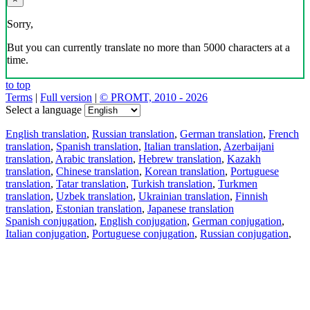
Sorry,
But you can currently translate no more than 5000 characters at a
time.
to top
Terms
|
Full version
|
© PROMT, 2010 - 2026
Select a language
English translation
,
Russian translation
,
German translation
,
French
translation
,
Spanish translation
,
Italian translation
,
Azerbaijani
translation
,
Arabic translation
,
Hebrew translation
,
Kazakh
translation
,
Chinese translation
,
Korean translation
,
Portuguese
translation
,
Tatar translation
,
Turkish translation
,
Turkmen
translation
,
Uzbek translation
,
Ukrainian translation
,
Finnish
translation
,
Estonian translation
,
Japanese translation
Spanish conjugation
,
English conjugation
,
German conjugation
,
Italian conjugation
,
Portuguese conjugation
,
Russian conjugation
,
French conjugation
.
Features
Text Translation