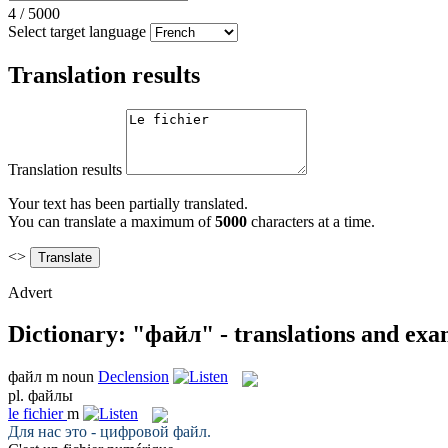
4
/
5000
Select target language
Translation results
Translation results
Your text has been partially translated.
You can translate a maximum of
5000
characters at a time.
<>
Advert
Dictionary: "файл" - translations and exa
файл
m
noun
Declension
pl.
файлы
le
fichier
m
Для нас это - цифровой
файл
.