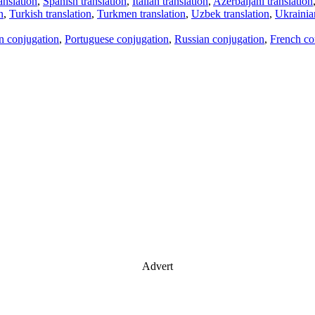
anslation
,
Spanish translation
,
Italian translation
,
Azerbaijani translation
n
,
Turkish translation
,
Turkmen translation
,
Uzbek translation
,
Ukrainian
an conjugation
,
Portuguese conjugation
,
Russian conjugation
,
French co
Advert