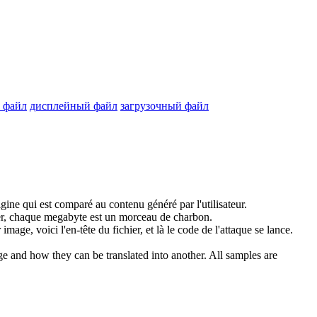
 файл
дисплейный файл
загрузочный файл
gine qui est comparé au contenu généré par l'utilisateur.
r
, chaque megabyte est un morceau de charbon.
r
image, voici l'en-tête du fichier, et là le code de l'attaque se lance.
ge and how they can be translated into another. All samples are