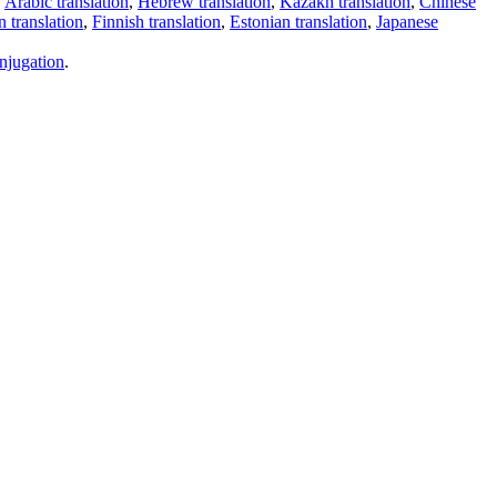
,
Arabic translation
,
Hebrew translation
,
Kazakh translation
,
Chinese
 translation
,
Finnish translation
,
Estonian translation
,
Japanese
njugation
.