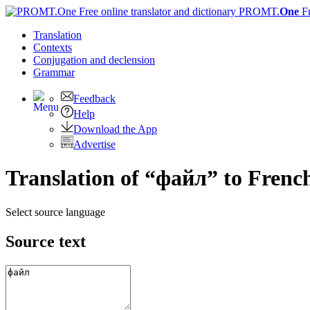
PROMT.
One
F
Translation
Contexts
Conjugation
and declension
Grammar
Feedback
Help
Download the App
Advertise
Translation of “файл” to Frenc
Select source language
Source text