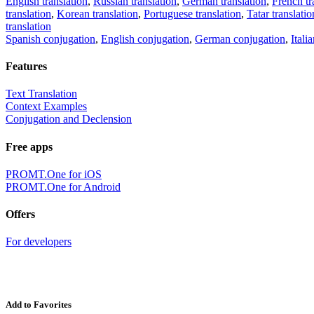
English translation
,
Russian translation
,
German translation
,
French tr
translation
,
Korean translation
,
Portuguese translation
,
Tatar translatio
translation
Spanish conjugation
,
English conjugation
,
German conjugation
,
Itali
Features
Text Translation
Context Examples
Conjugation and Declension
Free apps
PROMT.One for iOS
PROMT.One for Android
Offers
For developers
Add to Favorites