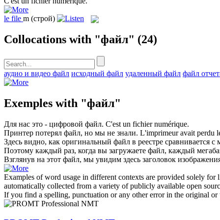
C'est un
fichier
numérique.
le
file
m
(строй)
Collocations with "файл"
(24)
аудио и видео файл
исходный файл
удаленный файл
файл отчет
Exemples with "файл"
Для нас это - цифровой
файл
.
C'est un
fichier
numérique.
Принтер потерял
файл
, но мы не знали.
L'imprimeur avait perdu 
Здесь видно, как оригинальный
файл
в реестре сравнивается с 
Поэтому каждый раз, когда вы загружаете
файл
, каждый мегабай
Взглянув на этот
файл
, мы увидим здесь заголовок изображения
Examples of word usage in different contexts are provided solely for l
automatically collected from a variety of publicly available open sour
If you find a spelling, punctuation or any other error in the original o