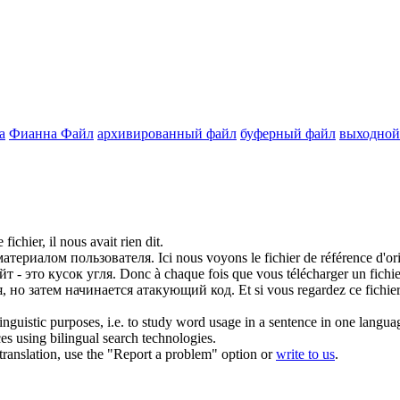
а
Фианна Файл
архивированный файл
буферный файл
выходной
le
fichier
, il nous avait rien dit.
материалом пользователя.
Ici nous voyons le
fichier
de référence d'ori
т - это кусок угля.
Donc à chaque fois que vous télécharger un
fichie
, но затем начинается атакующий код.
Et si vous regardez ce
fichie
inguistic purposes, i.e. to study word usage in a sentence in one langua
ces using bilingual search technologies.
r translation, use the "Report a problem" option or
write to us
.