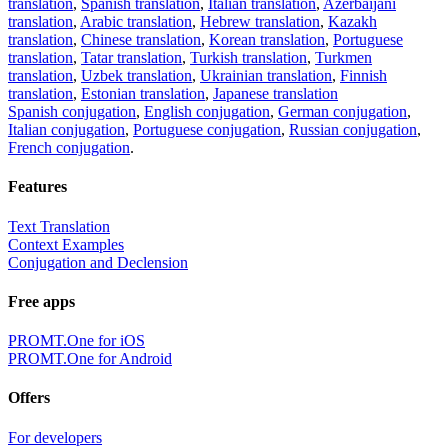
translation
,
Spanish translation
,
Italian translation
,
Azerbaijani
translation
,
Arabic translation
,
Hebrew translation
,
Kazakh
translation
,
Chinese translation
,
Korean translation
,
Portuguese
translation
,
Tatar translation
,
Turkish translation
,
Turkmen
translation
,
Uzbek translation
,
Ukrainian translation
,
Finnish
translation
,
Estonian translation
,
Japanese translation
Spanish conjugation
,
English conjugation
,
German conjugation
,
Italian conjugation
,
Portuguese conjugation
,
Russian conjugation
,
French conjugation
.
Features
Text Translation
Context Examples
Conjugation and Declension
Free apps
PROMT.One for iOS
PROMT.One for Android
Offers
For developers