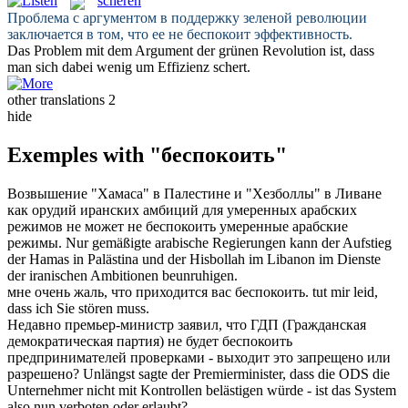
scheren
Проблема с аргументом в поддержку зеленой революции
заключается в том, что ее не
беспокоит
эффективность.
Das Problem mit dem Argument der grünen Revolution ist, dass
man sich dabei wenig um Effizienz
schert
.
other translations
2
hide
Exemples with "беспокоить"
Возвышение "Хамаса" в Палестине и "Хезболлы" в Ливане
как орудий иранских амбиций для умеренных арабских
режимов не может не
беспокоить
умеренные арабские
режимы.
Nur gemäßigte arabische Regierungen kann der Aufstieg
der Hamas in Palästina und der Hisbollah im Libanon im Dienste
der iranischen Ambitionen
beunruhigen
.
мне очень жаль, что приходится вас
беспокоить
.
tut mir leid,
dass ich Sie
stören
muss.
Недавно премьер-министр заявил, что ГДП (Гражданская
демократическая партия) не будет
беспокоить
предпринимателей проверками - выходит это запрещено или
разрешено?
Unlängst sagte der Premierminister, dass die ODS die
Unternehmer nicht mit Kontrollen
belästigen
würde - ist das System
also nun verboten oder erlaubt?