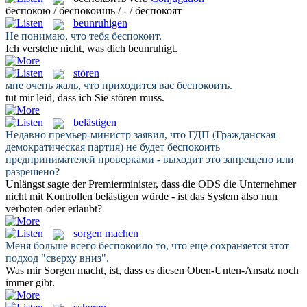
беспокою / беспокоишь / - / беспокоят
beunruhigen
Не понимаю, что тебя
беспокоит
.
Ich verstehe nicht, was dich
beunruhigt
.
stören
мне очень жаль, что приходится вас
беспокоить
.
tut mir leid, dass ich Sie
stören
muss.
belästigen
Недавно премьер-министр заявил, что ГДП (Гражданская
демократическая партия) не будет
беспокоить
предпринимателей проверками - выходит это запрещено или
разрешено?
Unlängst sagte der Premierminister, dass die ODS die Unternehmer
nicht mit Kontrollen
belästigen
würde - ist das System also nun
verboten oder erlaubt?
sorgen machen
Меня больше всего
беспокоило
то, что еще сохраняется этот
подход "сверху вниз".
Was mir
Sorgen macht
, ist, dass es diesen Oben-Unten-Ansatz noch
immer gibt.