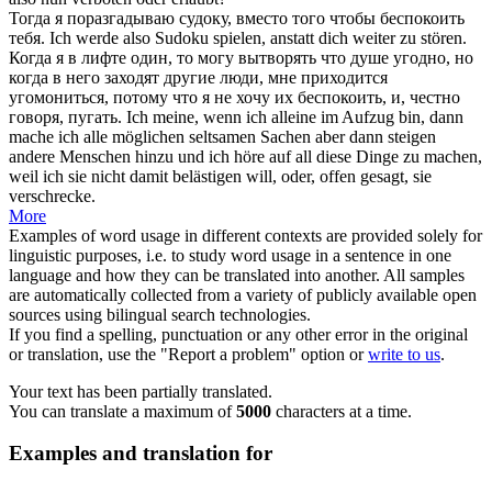
Тогда я поразгадываю судоку, вместо того чтобы
беспокоить
тебя.
Ich werde also Sudoku spielen, anstatt dich weiter zu
stören
.
Когда я в лифте один, то могу вытворять что душе угодно, но
когда в него заходят другие люди, мне приходится
угомониться, потому что я не хочу их
беспокоить
, и, честно
говоря, пугать.
Ich meine, wenn ich alleine im Aufzug bin, dann
mache ich alle möglichen seltsamen Sachen aber dann steigen
andere Menschen hinzu und ich höre auf all diese Dinge zu machen,
weil ich sie nicht damit
belästigen
will, oder, offen gesagt, sie
verschrecke.
More
Examples of word usage in different contexts are provided solely for
linguistic purposes, i.e. to study word usage in a sentence in one
language and how they can be translated into another. All samples
are automatically collected from a variety of publicly available open
sources using bilingual search technologies.
If you find a spelling, punctuation or any other error in the original
or translation, use the "Report a problem" option or
write to us
.
Your text has been partially translated.
You can translate a maximum of
5000
characters at a time.
Examples and translation for