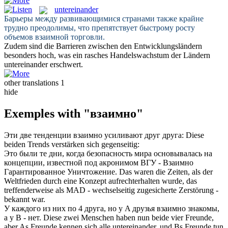
untereinander
Барьеры между развивающимися странами также крайне
трудно преодолимы, что препятствует быстрому росту
объемов
взаимной
торговли.
Zudem sind die Barrieren zwischen den Entwicklungsländern
besonders hoch, was ein rasches Handelswachstum der Ländern
untereinander
erschwert.
other translations
1
hide
Exemples with "взаимно"
Эти две тенденции
взаимно
усиливают друг друга:
Diese
beiden Trends verstärken sich
gegenseitig
:
Это были те дни, когда безопасность мира основывалась на
концепции, известной под акронимом ВГУ -
Взаимно
Гарантированное Уничтожение.
Das waren die Zeiten, als der
Weltfrieden durch eine Konzept aufrechterhalten wurde, das
treffenderweise als MAD -
wechselseitig
zugesicherte Zerstörung -
bekannt war.
У каждого из них по 4 друга, но у A друзья
взаимно
знакомы,
а у B - нет.
Diese zwei Menschen haben nun beide vier Freunde,
aber As Freunde kennen sich alle
untereinander
, und Bs Freunde tun