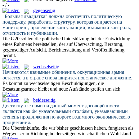
- / -
gegenseitig
"Большая двадцатка" должна обеспечить политическую
поддержку, разработать структуру, которая опирается на
мониторинг, проведение консультаций,
взаимный
контроль,
отчетность и публикации.
Die G20 sollten die politische Unterstützung bei der Entwicklung
eines Rahmens bereitstellen, der auf Überwachung, Beratung,
gegenseitiger
Aufsicht, Berichterstattung und Veröffentlichung
beruht.
wechselseitig
Начинаются
взаимные
обвинения, оккупационная армия
остается, а в стране снова ширится повстанческое движение.
Es kommt zu
wechselseitigen
Beschuldigungen, die
Besatzungsarmee bleibt und neue Aufstände greifen um sich.
beiderseitig
Достигнутые нами на данный момент договорённости
являются как бы указательными столбами, указывающими
степень продвижения по дороге
взаимного
экономического
процветания.
Die Übereinkünfte, die wir bisher geschlossen haben, fungieren als
Wegweiser in Richtung
beiderseitigen
wirtschaftlichen Wohlstand.