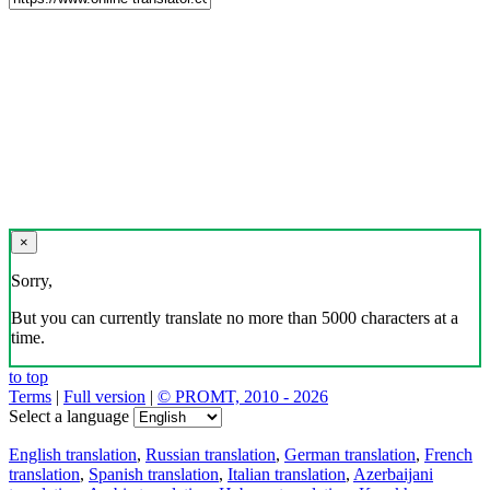
×
Sorry,
But you can currently translate no more than 5000 characters at a
time.
to top
Terms
|
Full version
|
© PROMT, 2010 - 2026
Select a language
English translation
,
Russian translation
,
German translation
,
French
translation
,
Spanish translation
,
Italian translation
,
Azerbaijani