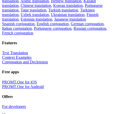
translation
,
Arabic translation
,
Hebrew translation
,
Kazakh
translation
,
Chinese translation
,
Korean translation
,
Portuguese
translation
,
Tatar translation
,
Turkish translation
,
Turkmen
translation
,
Uzbek translation
,
Ukrainian translation
,
Finnish
translation
,
Estonian translation
,
Japanese translation
Spanish conjugation
,
English conjugation
,
German conjugation
,
Italian conjugation
,
Portuguese conjugation
,
Russian conjugation
,
French conjugation
.
Features
Text Translation
Context Examples
Conjugation and Declension
Free apps
PROMT.One for iOS
PROMT.One for Android
Offers
For developers