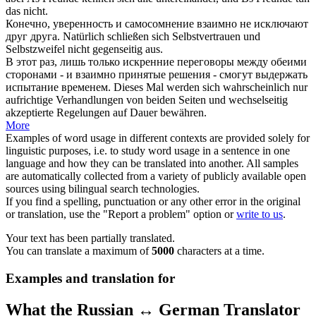
das nicht.
Конечно, уверенность и самосомнение
взаимно
не исключают
друг друга.
Natürlich schließen sich Selbstvertrauen und
Selbstzweifel nicht
gegenseitig
aus.
В этот раз, лишь только искренние переговоры между обеими
сторонами - и
взаимно
принятые решения - смогут выдержать
испытание временем.
Dieses Mal werden sich wahrscheinlich nur
aufrichtige Verhandlungen von beiden Seiten und
wechselseitig
akzeptierte Regelungen auf Dauer bewähren.
More
Examples of word usage in different contexts are provided solely for
linguistic purposes, i.e. to study word usage in a sentence in one
language and how they can be translated into another. All samples
are automatically collected from a variety of publicly available open
sources using bilingual search technologies.
If you find a spelling, punctuation or any other error in the original
or translation, use the "Report a problem" option or
write to us
.
Your text has been partially translated.
You can translate a maximum of
5000
characters at a time.
Examples and translation for
What the Russian ↔ German Translator