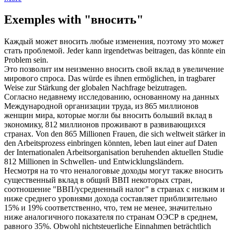
Exemples with "вносить"
Каждый может
вносить
любые изменения, поэтому это может
стать проблемой.
Jeder kann irgendetwas
beitragen
, das könnte ein
Problem sein.
Это позволит им неизменно
вносить
свой вклад в увеличение
мирового спроса.
Das würde es ihnen ermöglichen, in tragbarer
Weise zur Stärkung der globalen Nachfrage
beizutragen
.
Согласно недавнему исследованию, основанному на данных
Международной организации труда, из 865 миллионов
женщин мира, которые могли бы
вносить
больший вклад в
экономику, 812 миллионов проживают в развивающихся
странах.
Von den 865 Millionen Frauen, die sich weltweit stärker in
den Arbeitsprozess
einbringen
könnten, leben laut einer auf Daten
der Internationalen Arbeitsorganisation beruhenden aktuellen Studie
812 Millionen in Schwellen- und Entwicklungsländern.
Несмотря на то что неналоговые доходы могут также
вносить
существенный вклад в общий ВВП некоторых стран,
соотношение "ВВП/усредненный налог" в странах с низким и
ниже среднего уровнями дохода составляет приблизительно
15% и 19% соответственно, что, тем не менее, значительно
ниже аналогичного показателя по странам ОЭСР в среднем,
равного 35%.
Obwohl nichtsteuerliche Einnahmen beträchtlich