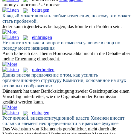
вношу / вносишь / - / вносят
beitragen
Каждый может
вносить
любые изменения, поэтому это может
стать проблемой.
Jeder kann irgendetwas
beitragen
, das könnte ein Problem sein.
einbringen
Не
вносил
я также и вопрос о гомосексуализме в спор по
поводу моего назначения.
Auch habe ich das Thema Homosexualität nicht in die Debatte über
meine Ernennung
eingebracht
.
unterbreiten
Дания
внесла
предложение о том, как усилить
организационную структуру Комиссии, основанное на двух
основных соображениях.
Dänemark hat unter Berücksichtigung zweier Gesichtspunkte einen
Vorschlag
unterbreitet
, wie die Organisation der Kommission
gestärkt werden kann.
eintragen
Рост личной, внеконституционной власти Хаменеи
вносит
сильный элемент неопределённости в иранское будущее.
Das Wachstum von Khameneis persönlicher, nicht durch die