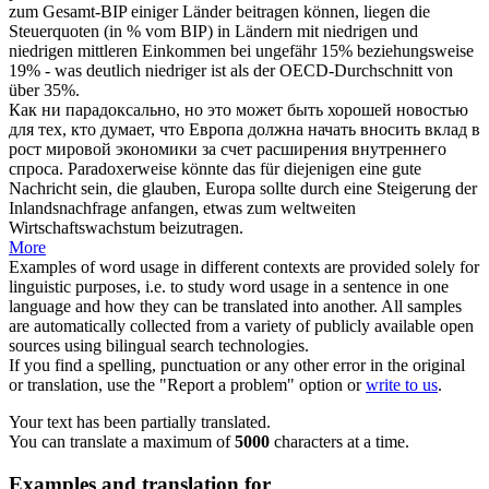
zum Gesamt-BIP einiger Länder
beitragen
können, liegen die
Steuerquoten (in % vom BIP) in Ländern mit niedrigen und
niedrigen mittleren Einkommen bei ungefähr 15% beziehungsweise
19% - was deutlich niedriger ist als der OECD-Durchschnitt von
über 35%.
Как ни парадоксально, но это может быть хорошей новостью
для тех, кто думает, что Европа должна начать
вносить
вклад в
рост мировой экономики за счет расширения внутреннего
спроса.
Paradoxerweise könnte das für diejenigen eine gute
Nachricht sein, die glauben, Europa sollte durch eine Steigerung der
Inlandsnachfrage anfangen, etwas zum weltweiten
Wirtschaftswachstum
beizutragen
.
More
Examples of word usage in different contexts are provided solely for
linguistic purposes, i.e. to study word usage in a sentence in one
language and how they can be translated into another. All samples
are automatically collected from a variety of publicly available open
sources using bilingual search technologies.
If you find a spelling, punctuation or any other error in the original
or translation, use the "Report a problem" option or
write to us
.
Your text has been partially translated.
You can translate a maximum of
5000
characters at a time.
Examples and translation for