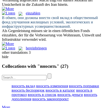
Verfassung abgedeckter Macht
trägt ein
starkes Moment der
Unsicherheit in die Zukunft des Iran hinein.
einzahlen
В обмен, они должны
внести
свой вклад в общественный
фонд улучшения жилищных условий, экологических и
инфраструктурных усовершенствований.
Als Gegenleistung müssen sie in einen öffentlichen Fonds
einzahlen
, der für die Verbesserung von Wohnraum, Umwelt und
Infrastruktur verwendet wird.
hereinbringen
other translations
3
hide
Collocations with "вносить"
(27)
вносить вклад
вносить изменения
вносить поправки
вносить беспорядок
вносить в каталог
вносить в
протокол
вносить в список
вносить деньги
вносить
дополнения
вносить законопроект
More