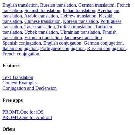
English translation
,
Russian translation
,
German translation
,
French
translation
,
Spanish translation
,
Italian translation
,
Azerbaijani
translation
,
Arabic translation
,
Hebrew translation
,
Kazakh
translation
,
Chinese translation
,
Korean translation
,
Portuguese
translation
,
Tatar translation
,
Turkish translation
,
Turkmen
translation
,
Uzbek translation
,
Ukrainian translation
,
Finnish
translation
,
Estonian translation
,
Japanese translation
Spanish conjugation
,
English conjugation
,
German conjugation
,
Italian conjugation
,
Portuguese conjugation
,
Russian conjugation
,
French conjugation
.
Features
Text Translation
Context Examples
Conjugation and Declension
Free apps
PROMT.One for iOS
PROMT.One for Android
Offers