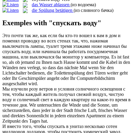
das Wasser ablassen
(из водоема)
die Spülung betätigen
(из сливного бачка)
Exemples with "спускать воду"
Это почти так же, как если бы кто-то вошел к вам в дом и
поменял проводку во всех стенах так, что, нажимая
выключатель лампы, туалет тремя этажами ниже начинал бы
спускать воду
, или начинала бы работать посудомоечная
машина, или выключался бы монитор у компьютера.
Es ist fast
so, als ob jemand zu Ihnen nach Hause kommt und die Kabel in den
Wänden neu verlegt, so dass das nächste Mal wenn Sie den
Lichtschalter bedienen, die Toilettenspülung drei Türen weiter geht
oder Ihr Geschirrspüler angeht oder Ihr Computerbildschirm
ausgeschaltet wird.
Мы изучили розу ветров и условия солнечного освещения с
тем, чтобы каждый житель получал свежий воздух, чистую
воду
и солнечный свет в каждую квартиру на какое-то время в
течение дня.
Wir untersuchten die Winde und die Sonne, um
sicherzustellen, dass jeder in der Stadt frische Luft, frisches
Wasser
und direktes Sonnenlicht in jedem einzelnen Apartment zu einem
Zeitpunkt des Tages hat.
И вместо того, чтобы
спускать
в унитаз несколько сотен
миллионов долларов, чтобы построить химический завод,