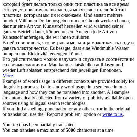
который будет делать только один тип пластика за все время
его существования, наши заводы могут сделать любой тип
пластика, которым мы их и снабжаем.
Und anstatt mehrere
hundert Millionen Dollar ausgeben um ein Chemiewerk zu bauen,
das nur eine Art von Kunststoff herstellen wird während seiner
ganzen Betriebsdauer, können unsere Anlagen jede Art von
Kunststoff anfertigen, die wir ihnen zuführen.
В ней говорилось, что ветряная мельница может качать
воду
и
давать электричество.
Es besagte, dass eine Windmühle
Wasser
pumpen und Elektrizität erzeugen könnte.
Его действительно можно надувать и
спускать
в соответствии
со своими эмоциями.
Man kann es tatsächlich aufblasen und
wieder Luft
ablassen
entsprechend den jeweiligen Emotionen.
More
Examples of word usage in different contexts are provided solely for
linguistic purposes, i.e. to study word usage in a sentence in one
language and how they can be translated into another. All samples
are automatically collected from a variety of publicly available open
sources using bilingual search technologies.
If you find a spelling, punctuation or any other error in the original
or translation, use the "Report a problem" option or
write to us
.
Your text has been partially translated.
You can translate a maximum of
5000
characters at a time.