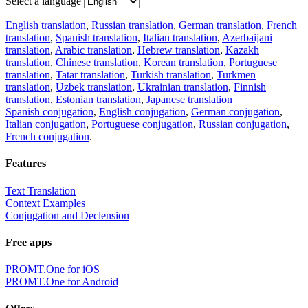
Select a language
English translation
,
Russian translation
,
German translation
,
French
translation
,
Spanish translation
,
Italian translation
,
Azerbaijani
translation
,
Arabic translation
,
Hebrew translation
,
Kazakh
translation
,
Chinese translation
,
Korean translation
,
Portuguese
translation
,
Tatar translation
,
Turkish translation
,
Turkmen
translation
,
Uzbek translation
,
Ukrainian translation
,
Finnish
translation
,
Estonian translation
,
Japanese translation
Spanish conjugation
,
English conjugation
,
German conjugation
,
Italian conjugation
,
Portuguese conjugation
,
Russian conjugation
,
French conjugation
.
Features
Text Translation
Context Examples
Conjugation and Declension
Free apps
PROMT.One for iOS
PROMT.One for Android