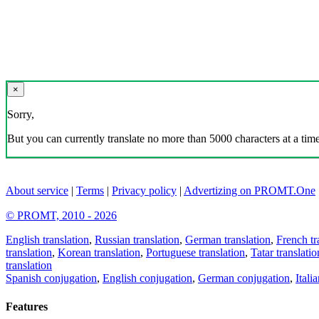
×
Sorry,
But you can currently translate no more than 5000 characters at a time
About service
|
Terms
|
Privacy policy
|
Advertizing on PROMT.One
© PROMT, 2010 - 2026
English translation
,
Russian translation
,
German translation
,
French tr
translation
,
Korean translation
,
Portuguese translation
,
Tatar translatio
translation
Spanish conjugation
,
English conjugation
,
German conjugation
,
Itali
Features