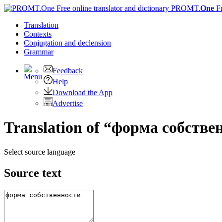
PROMT.
One
F
Translation
Contexts
Conjugation
and declension
Grammar
Feedback
Help
Download the App
Advertise
Translation of “форма собств
Select source language
Source text