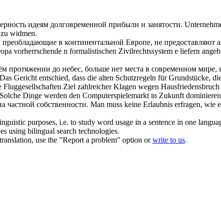
ерность идеям долговременной прибыли и занятости.
Unternehmen
n zu widmen.
, преобладающие в континентальной Европе, не предоставляют 
ropa vorherrschende n formalistischen Zivilrechtssystem e liefern ange
ём протяжении до небес, больше нет места в современном мире,
Das Gericht entschied, dass die alten Schutzregeln für Grundstücke, d
ie Fluggesellschaften Ziel zahlreicher Klagen wegen Hausfriedensbruc
Solche Dinge werden den Computerspielemarkt in Zukunft dominieren
на частной
собственности
.
Man muss keine Erlaubnis erfragen, wie et
inguistic purposes, i.e. to study word usage in a sentence in one langua
ces using bilingual search technologies.
r translation, use the "Report a problem" option or
write to us
.