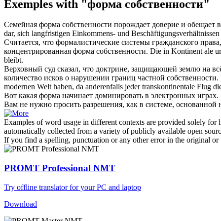
Exemples with "форма собственности"
Семейная
форма собственности
порождает доверие и обещает в
dar, sich langfristigen Einkommens- und Beschäftigungsverhältnisse
Считается, что формалистические системы гражданского права
концентрированная
форма собственности
.
Die in Kontinent ale u
bleibt.
Верховный суд сказал, что доктрине, защищающей землю на вс
количество исков о нарушении границ частной
собственности
.
modernen Welt haben, da anderenfalls jeder transkontinentale Flug d
Вот какая
форма
начинает доминировать в электронных играх.
Вам не нужно просить разрешения, как в системе, основанной 
Examples of word usage in different contexts are provided solely for l
automatically collected from a variety of publicly available open sour
If you find a spelling, punctuation or any other error in the original o
PROMT Professional NMT
Try offline translator for your PC and laptop
Download