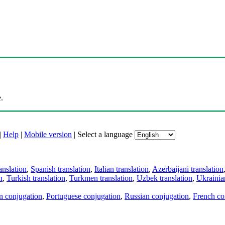
.
|
Help
|
Mobile version
|
Select a language
anslation
,
Spanish translation
,
Italian translation
,
Azerbaijani translation
n
,
Turkish translation
,
Turkmen translation
,
Uzbek translation
,
Ukrainian
an conjugation
,
Portuguese conjugation
,
Russian conjugation
,
French co