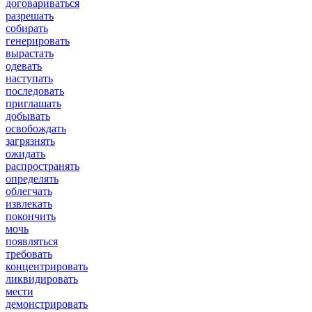
договариваться
разрешать
собирать
генерировать
вырастать
одевать
наступать
последовать
приглашать
добывать
освобождать
загрязнять
ожидать
распространять
определять
облегчать
извлекать
покончить
мочь
появляться
требовать
концентрировать
ликвидировать
мести
демонстрировать