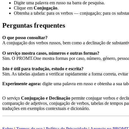
Digite uma palavra em russo na barra de pesquisa.
Clique em
Conjugação
.
Obtenha a tabela: para os verbos — conjugação; para os substa
Perguntas frequentes
O que posso consultar?
A conjugação dos verbos russos, bem como a declinação de substantiv
O serviço mostra casos, números e outras formas?
Sim. O PROMT.One mostra formas por caso, número, género, pessoa,
Isto é útil para tradução, estudo e escrita?
Sim. As tabelas ajudam a verificar rapidamente a forma correta, evita
Experimente agora:
digite uma palavra em russo e obtenha a sua t
O serviço
Conjugação e Declinação
permite conjugar verbos e declin
comparação de adjetivos, conjugação de verbos, tabelas de tempos p
traduções em exemplos contextuais e dicionário.
Sobre
|
Termos de uso
|
Política de Privacidade
|
Anuncie no PROMT