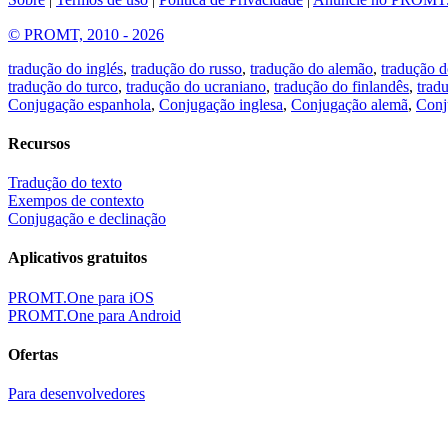
© PROMT, 2010 - 2026
tradução do inglés
,
tradução do russo
,
tradução do alemão
,
tradução d
tradução do turco
,
tradução do ucraniano
,
tradução do finlandês
,
trad
Conjugação espanhola
,
Conjugação inglesa
,
Conjugação alemã
,
Conj
Recursos
Tradução do texto
Exempos de contexto
Conjugação e declinação
Aplicativos gratuitos
PROMT.One para iOS
PROMT.One para Android
Ofertas
Para desenvolvedores