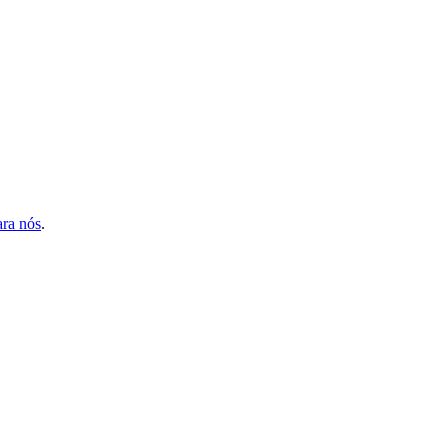
ara nós
.