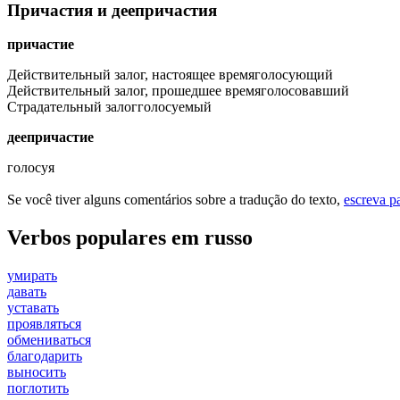
Причастия и деепричастия
причастие
Действительный залог, настоящее время
голосующий
Действительный залог, прошедшее время
голосовавший
Страдательный залог
голосуемый
деепричастие
голосуя
Se você tiver alguns comentários sobre a tradução do texto,
escreva p
Verbos populares em russo
умирать
давать
уставать
проявляться
обмениваться
благодарить
выносить
поглотить