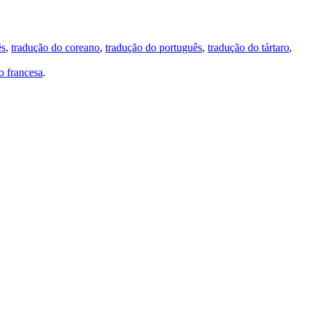
ês
,
tradução do coreano
,
tradução do português
,
tradução do tártaro
,
 francesa
.