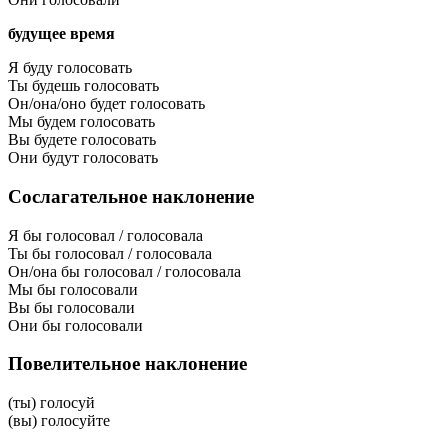
будущее время
Я буду голосовать
Ты будешь голосовать
Он/она/оно будет голосовать
Мы будем голосовать
Вы будете голосовать
Они будут голосовать
Сослагательное наклонение
Я бы голосовал / голосовала
Ты бы голосовал / голосовала
Он/она бы голосовал / голосовала
Мы бы голосовали
Вы бы голосовали
Они бы голосовали
Повелительное наклонение
(ты) голосуй
(вы) голосуйте