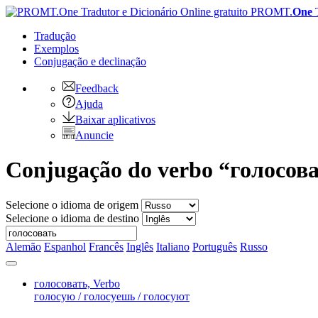
PROMT.
One
Tradução
Exemplos
Conjugação
e declinação
Feedback
Ajuda
Baixar aplicativos
Anuncie
Conjugação do verbo “голосов
Selecione o idioma de origem
Selecione o idioma de destino
Alemão
Espanhol
Francês
Inglês
Italiano
Português
Russo
голосовать,
Verbo
голосую / голосуешь / голосуют