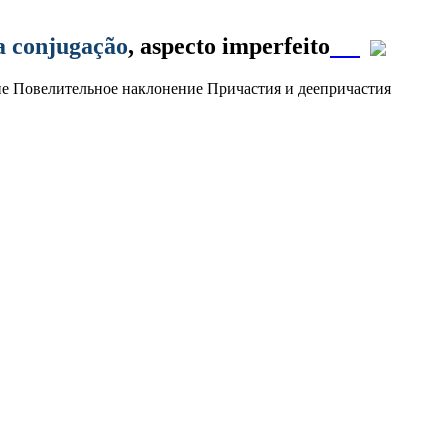
a conjugação
, aspecto imperfeito
ие
Повелительное наклонение
Причастия и деепричастия