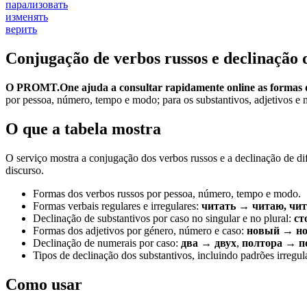
парализовать
изменять
верить
Conjugação de verbos russos e declinação 
O PROMT.One ajuda a consultar rapidamente online as formas d
por pessoa, número, tempo e modo; para os substantivos, adjetivos e n
O que a tabela mostra
O serviço mostra a conjugação dos verbos russos e a declinação de di
discurso.
Formas dos verbos russos por pessoa, número, tempo e modo.
Formas verbais regulares e irregulares:
читать → читаю, чит
Declinação de substantivos por caso no singular e no plural:
ст
Formas dos adjetivos por género, número e caso:
новый → но
Declinação de numerais por caso:
два → двух
,
полтора → п
Tipos de declinação dos substantivos, incluindo padrões irregula
Como usar