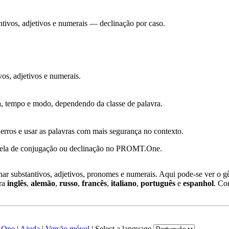
ntivos, adjetivos e numerais — declinação por caso.
os, adjetivos e numerais.
 tempo e modo, dependendo da classe de palavra.
r erros e usar as palavras com mais segurança no contexto.
abela de conjugação ou declinação no PROMT.One.
ar substantivos, adjetivos, pronomes e numerais. Aqui pode-se ver o gê
ara
inglês
,
alemão
,
russo
,
francês
,
italiano
,
português
e
espanhol
. Co
.One
|
Ajuda
|
Versão móvel
|
Select a language