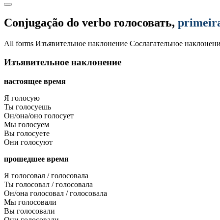
Conjugação do verbo
голосовать
,
primeir
All forms
Изъявительное наклонение
Сослагательное наклонен
Изъявительное наклонение
настоящее время
Я голосую
Ты голосуешь
Он/она/оно голосует
Мы голосуем
Вы голосуете
Они голосуют
прошедшее время
Я голосовал / голосовала
Ты голосовал / голосовала
Он/она голосовал / голосовала
Мы голосовали
Вы голосовали
Они голосовали