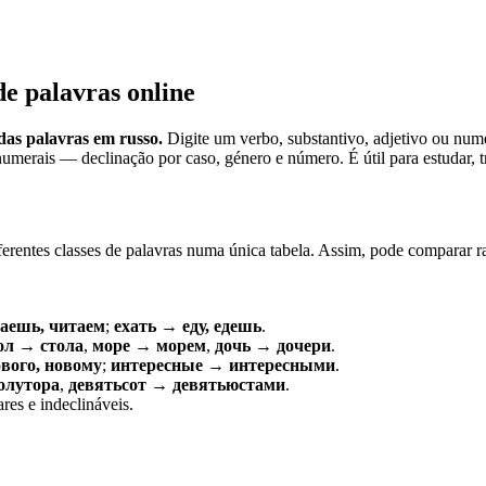
de palavras online
as palavras em russo.
Digite um verbo, substantivo, adjetivo ou num
umerais — declinação por caso, género e número. É útil para estudar, tr
ferentes classes de palavras numa única tabela. Assim, pode comparar r
аешь, читаем
;
ехать → еду, едешь
.
ол → стола
,
море → морем
,
дочь → дочери
.
вого, новому
;
интересные → интересными
.
олутора
,
девятьсот → девятьюстами
.
res e indeclináveis.