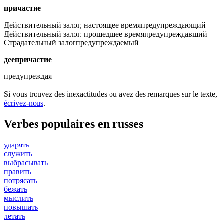
причастие
Действительный залог, настоящее время
предупреждающий
Действительный залог, прошедшее время
предупреждавший
Страдательный залог
предупреждаемый
деепричастие
предупреждая
Si vous trouvez des inexactitudes ou avez des remarques sur le texte,
écrivez-nous
.
Verbes populaires en russes
ударять
служить
выбрасывать
править
потрясать
бежать
мыслить
повышать
летать