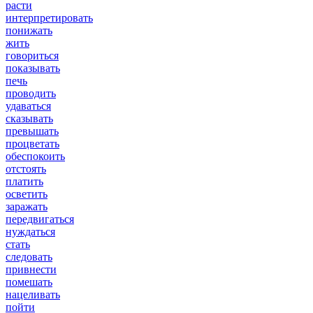
расти
интерпретировать
понижать
жить
говориться
показывать
печь
проводить
удаваться
сказывать
превышать
процветать
обеспокоить
отстоять
платить
осветить
заражать
передвигаться
нуждаться
стать
следовать
привнести
помешать
нацеливать
пойти