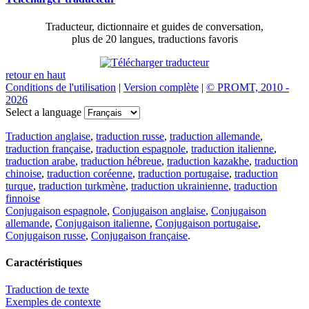
Traducteur, dictionnaire et guides de conversation,
plus de 20 langues, traductions favoris
retour en haut
Conditions de l'utilisation
|
Version complète
|
© PROMT, 2010 -
2026
Select a language
Traduction anglaise
,
traduction russe
,
traduction allemande
,
traduction française
,
traduction espagnole
,
traduction italienne
,
traduction arabe
,
traduction hébreue
,
traduction kazakhe
,
traduction
chinoise
,
traduction coréenne
,
traduction portugaise
,
traduction
turque
,
traduction turkmène
,
traduction ukrainienne
,
traduction
finnoise
Conjugaison espagnole
,
Conjugaison anglaise
,
Conjugaison
allemande
,
Conjugaison italienne
,
Conjugaison portugaise
,
Conjugaison russe
,
Conjugaison française
.
Caractéristiques
Traduction de texte
Exemples de contexte