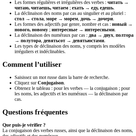
Les formes régulières et irrégulières des verbes :
читать →
читаю, читаешь, читаем
;
ехать → еду, едешь
.
La déclinaison des noms par cas au singulier et au pluriel :
стол → стола
,
море → морем
,
дочь → дочери
.
Les formes des adjectifs par genre, nombre et cas :
новый →
нового, новому
;
интересные → интересными
.
La déclinaison des numéraux par cas :
два → двух
,
полтора
→ полутора
,
девятьсот → девятьюстами
.
Les types de déclinaison des noms, y compris les modèles
irréguliers et indéclinables.
Comment l’utiliser
Saisissez un mot russe dans la barre de recherche.
Cliquez sur
Conjugaison
.
Obtenez le tableau : pour les verbes — la conjugaison ; pour
les noms, les adjectifs et les numéraux — la déclinaison par
cas.
Questions fréquentes
Que puis-je vérifier ?
La conjugaison des verbes russes, ainsi que la déclinaison des noms,
des adjectifs et des numéraux.