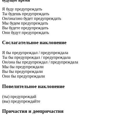
будущее время
Я буду предупреждать
Ты будешь предупреждать
Он/она/оно будет предупреждать
Мы будем предупреждать
Вы будете предупреждать
Они будут предупреждать
Сослагательное наклонение
Я бы предупреждал / предупреждала
Ты бы предупреждал / предупреждала
Он/она бы предупреждал / предупреждала
Мы бы предупреждали
Вы бы предупреждали
Они бы предупреждали
Повелительное наклонение
(ты) предупреждай
(вы) предупреждайте
Причастия и деепричастия