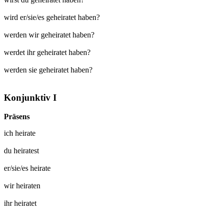
wird er/sie/es geheiratet haben?
werden wir geheiratet haben?
werdet ihr geheiratet haben?
werden sie geheiratet haben?
Konjunktiv I
Präsens
ich
heirate
du
heiratest
er/sie/es
heirate
wir
heiraten
ihr
heiratet