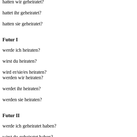
hatten wir geheiratet?
hattet ihr geheiratet?
hatten sie geheiratet?
Futur I
werde ich heiraten?
wirst du heiraten?
wird er/sie/es heiraten?
werden wir heiraten?
werdet ihr heiraten?
werden sie heiraten?
Futur II
werde ich geheiratet haben?
wirst du geheiratet haben?