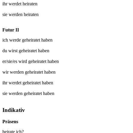
ihr werdet
heiraten
sie werden
heiraten
Futur II
ich werde
geheiratet
haben
du wirst
geheiratet
haben
er/sie/es wird
geheiratet
haben
wir werden
geheiratet
haben
ihr werdet
geheiratet
haben
sie werden
geheiratet
haben
Indikativ
Präsens
heirate ich?