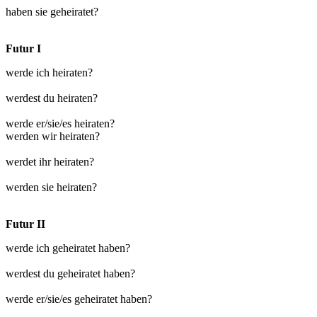
haben sie geheiratet?
Futur I
werde ich heiraten?
werdest du heiraten?
werde er/sie/es heiraten?
werden wir heiraten?
werdet ihr heiraten?
werden sie heiraten?
Futur II
werde ich geheiratet haben?
werdest du geheiratet haben?
werde er/sie/es geheiratet haben?