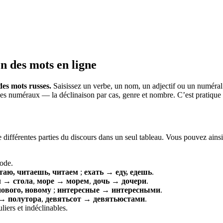
n des mots en ligne
es mots russes.
Saisissez un verbe, un nom, un adjectif ou un numéral
es numéraux — la déclinaison par cas, genre et nombre. C’est pratique po
de différentes parties du discours dans un seul tableau. Vous pouvez ain
ode.
таю, читаешь, читаем
;
ехать → еду, едешь
.
л → стола
,
море → морем
,
дочь → дочери
.
ового, новому
;
интересные → интересными
.
→ полутора
,
девятьсот → девятьюстами
.
iers et indéclinables.