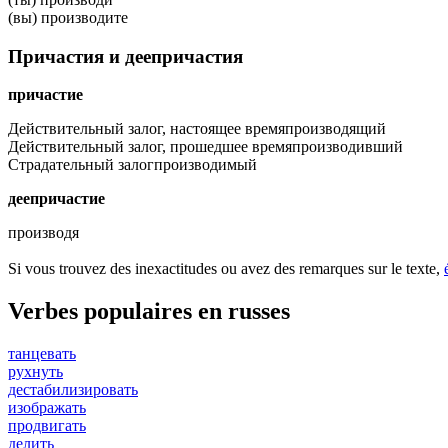
(вы) производите
Причастия и деепричастия
причастие
Действительный залог, настоящее время
производящий
Действительный залог, прошедшее время
производивший
Страдательный залог
производимый
деепричастие
производя
Si vous trouvez des inexactitudes ou avez des remarques sur le texte,
Verbes populaires en russes
танцевать
рухнуть
дестабилизировать
изображать
продвигать
делить