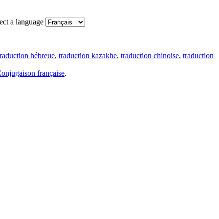
ect a language
traduction hébreue
,
traduction kazakhe
,
traduction chinoise
,
traduction
onjugaison française
.