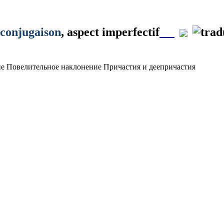
conjugaison
, aspect imperfectif
ие
Повелительное наклонение
Причастия и деепричастия