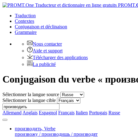
PROMT.
Traduction
Contextes
Conjugaison
et déclinaison
Grammaire
Nous contacter
Aide et support
Télécharger des applications
La publicité
Conjugaison du verbe « произв
Sélectionner la langue source
Sélectionner la langue cible
Allemand
Anglais
Espagnol
Français
Italien
Portugais
Russe
производить,
Verbe
произвожу / производишь / производят