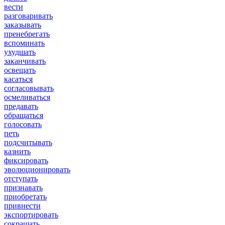
вести
разговаривать
заказывать
пренебрегать
вспоминать
ухудшать
заканчивать
освещать
касаться
согласовывать
осмеливаться
предавать
обращаться
голосовать
петь
подсчитывать
казнить
фиксировать
эволюционировать
отступать
признавать
приобретать
привнести
экспортировать
сокращать