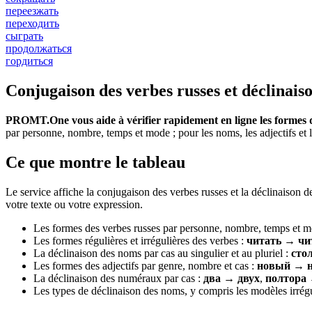
переезжать
переходить
сыграть
продолжаться
гордиться
Conjugaison des verbes russes et déclinaiso
PROMT.One vous aide à vérifier rapidement en ligne les formes d
par personne, nombre, temps et mode ; pour les noms, les adjectifs et l
Ce que montre le tableau
Le service affiche la conjugaison des verbes russes et la déclinaison 
votre texte ou votre expression.
Les formes des verbes russes par personne, nombre, temps et m
Les formes régulières et irrégulières des verbes :
читать → чи
La déclinaison des noms par cas au singulier et au pluriel :
сто
Les formes des adjectifs par genre, nombre et cas :
новый → н
La déclinaison des numéraux par cas :
два → двух
,
полтора 
Les types de déclinaison des noms, y compris les modèles irrégul