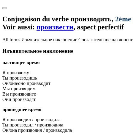
Conjugaison du verbe
производить
,
2ème 
Voir aussi:
произвести
, aspect perfectif
All forms
Изъявительное наклонение
Сослагательное наклонен
Изъявительное наклонение
настоящее время
Я произвожу
Ты производишь
Он/она/оно производит
Мы производим
Вы производите
Они производят
прошедшее время
Я производил / производила
Ты производил / производила
Он/она производил / производила