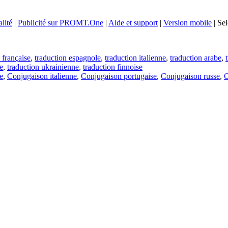
lité
|
Publicité sur PROMT.One
|
Aide et support
|
Version mobile
|
Sel
 française
,
traduction espagnole
,
traduction italienne
,
traduction arabe
,
e
,
traduction ukrainienne
,
traduction finnoise
e
,
Conjugaison italienne
,
Conjugaison portugaise
,
Conjugaison russe
,
C