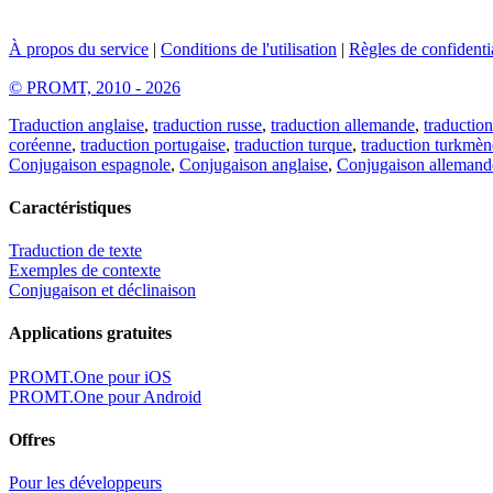
À propos du service
|
Conditions de l'utilisation
|
Règles de confidentia
© PROMT, 2010 - 2026
Traduction anglaise
,
traduction russe
,
traduction allemande
,
traduction
coréenne
,
traduction portugaise
,
traduction turque
,
traduction turkmèn
Conjugaison espagnole
,
Conjugaison anglaise
,
Conjugaison allemand
Caractéristiques
Traduction de texte
Exemples de contexte
Conjugaison et déclinaison
Applications gratuites
PROMT.One pour iOS
PROMT.One pour Android
Offres
Pour les développeurs