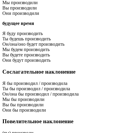
Мы производили
Вы производили
Они производили
будущее время
Я буду производить
Ты будешь производить
Он/она/оно будет производить
Мы будем производить
Вы будете производить
Они будут производить
Сослагательное наклонение
Я бы производил / производила
Ты бы производил / производила
Он/она бы производил / производила
Мы бы производили
Вы бы производили
Они бы производили
Повелительное наклонение
(ты) производи