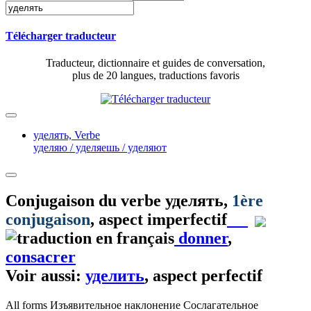
Télécharger traducteur
Traducteur, dictionnaire et guides de conversation,
plus de 20 langues, traductions favoris
уделять,
Verbe
уделяю / уделяешь / уделяют
Conjugaison du verbe
уделять
,
1ère
conjugaison
, aspect imperfectif
donner
,
consacrer
Voir aussi:
уделить
, aspect perfectif
All forms
Изъявительное наклонение
Сослагательное