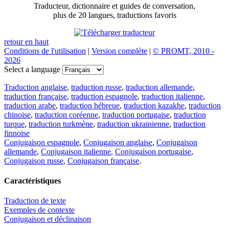
Traducteur, dictionnaire et guides de conversation,
plus de 20 langues, traductions favoris
retour en haut
Conditions de l'utilisation
|
Version complète
|
© PROMT, 2010 -
2026
Select a language
Traduction anglaise
,
traduction russe
,
traduction allemande
,
traduction française
,
traduction espagnole
,
traduction italienne
,
traduction arabe
,
traduction hébreue
,
traduction kazakhe
,
traduction
chinoise
,
traduction coréenne
,
traduction portugaise
,
traduction
turque
,
traduction turkmène
,
traduction ukrainienne
,
traduction
finnoise
Conjugaison espagnole
,
Conjugaison anglaise
,
Conjugaison
allemande
,
Conjugaison italienne
,
Conjugaison portugaise
,
Conjugaison russe
,
Conjugaison française
.
Caractéristiques
Traduction de texte
Exemples de contexte
Conjugaison et déclinaison