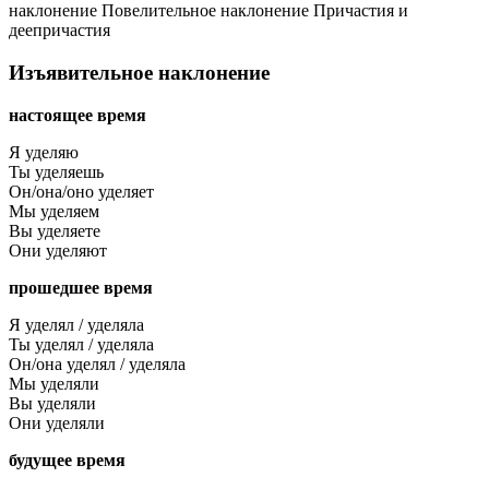
наклонение
Повелительное наклонение
Причастия и
деепричастия
Изъявительное наклонение
настоящее время
Я уделяю
Ты уделяешь
Он/она/оно уделяет
Мы уделяем
Вы уделяете
Они уделяют
прошедшее время
Я уделял / уделяла
Ты уделял / уделяла
Он/она уделял / уделяла
Мы уделяли
Вы уделяли
Они уделяли
будущее время