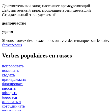
Действительный залог, настоящее время
уделяющий
Действительный залог, прошедшее время
уделявший
Страдательный залог
уделяемый
деепричастие
уделяя
Si vous trouvez des inexactitudes ou avez des remarques sur le texte,
écrivez-nous
.
Verbes populaires en russes
попробовать
помешать
съедать
принадлежать
блокировать
вносить
обходить
бороться
жаловаться
сотрудничать
возглавлять