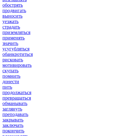
обострять
продвигать
выносить
уезжать
страдать
приземляться
применять
значить
усугубляться
обанкротиться
рисковать
мотивировать
скупать
помнить
донести
пить
продолжаться
превращаться
обманывать
заглянуть
преподавать
закрывать
заключать
покончить