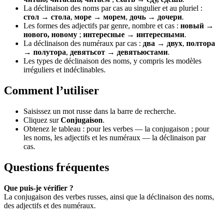
La déclinaison des noms par cas au singulier et au pluriel :
стол → стола
,
море → морем
,
дочь → дочери
.
Les formes des adjectifs par genre, nombre et cas :
новый →
нового, новому
;
интересные → интересными
.
La déclinaison des numéraux par cas :
два → двух
,
полтора
→ полутора
,
девятьсот → девятьюстами
.
Les types de déclinaison des noms, y compris les modèles
irréguliers et indéclinables.
Comment l’utiliser
Saisissez un mot russe dans la barre de recherche.
Cliquez sur
Conjugaison
.
Obtenez le tableau : pour les verbes — la conjugaison ; pour
les noms, les adjectifs et les numéraux — la déclinaison par
cas.
Questions fréquentes
Que puis-je vérifier ?
La conjugaison des verbes russes, ainsi que la déclinaison des noms,
des adjectifs et des numéraux.