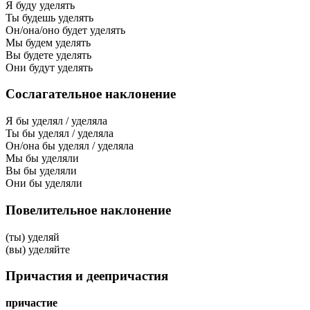
Я буду уделять
Ты будешь уделять
Он/она/оно будет уделять
Мы будем уделять
Вы будете уделять
Они будут уделять
Сослагательное наклонение
Я бы уделял / уделяла
Ты бы уделял / уделяла
Он/она бы уделял / уделяла
Мы бы уделяли
Вы бы уделяли
Они бы уделяли
Повелительное наклонение
(ты) уделяй
(вы) уделяйте
Причастия и деепричастия
причастие