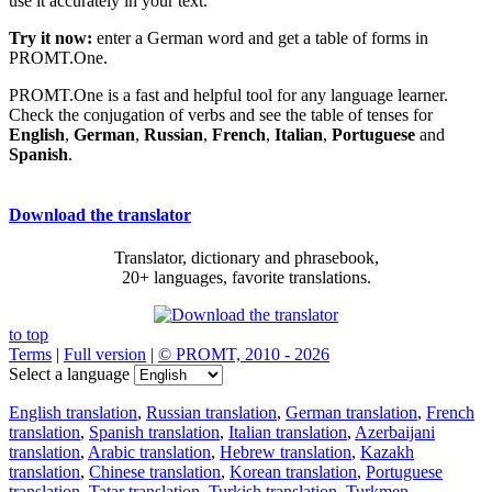
use it accurately in your text.
Try it now:
enter a German word and get a table of forms in
PROMT.One.
PROMT.One is a fast and helpful tool for any language learner.
Check the conjugation of verbs and see the table of tenses for
English
,
German
,
Russian
,
French
,
Italian
,
Portuguese
and
Spanish
.
Download the translator
Translator, dictionary and phrasebook,
20+ languages, favorite translations.
to top
Terms
|
Full version
|
© PROMT, 2010 - 2026
Select a language
English translation
,
Russian translation
,
German translation
,
French
translation
,
Spanish translation
,
Italian translation
,
Azerbaijani
translation
,
Arabic translation
,
Hebrew translation
,
Kazakh
translation
,
Chinese translation
,
Korean translation
,
Portuguese
translation
,
Tatar translation
,
Turkish translation
,
Turkmen