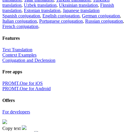
translation
,
Uzbek translation
,
Ukrainian translation
,
Finnish
translation
,
Estonian translation
,
Japanese translation
Spanish conjugation
,
English conjugation
,
German conjugation
,
Italian conjugation
,
Portuguese conjugation
,
Russian conjugation
,
French conjugation
.
Features
Text Translation
Context Examples
Conjugation and Declension
Free apps
PROMT.One for iOS
PROMT.One for Android
Offers
For developers
Copy text