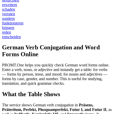
befürchten
erweitern
schaden
verraten
sondern
funktionieren
bringen
reden
entscheiden
German Verb Conjugation and Word
Forms Online
PROMT.One helps you quickly check German word forms online.
Enter a verb, noun, or adjective and instantly get a table: for verbs
— forms by person, tense, and mood; for nouns and adjectives —
forms by case, gender, and number. This is useful for studying,
translation, and quick grammar checks.
What the Table Shows
The service shows German verb conjugation in
Präsens,
Präteritum, Perfekt, Plusquamperfekt, Futur I, and Futur II
, as