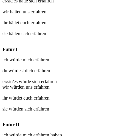
er/sie/es hätte sich
erfahren
wir hätten uns
erfahren
ihr hättet euch
erfahren
sie hätten sich
erfahren
Futur I
ich würde mich
erfahren
du würdest dich
erfahren
er/sie/es würde sich
erfahren
wir würden uns
erfahren
ihr würdet euch
erfahren
sie würden sich
erfahren
Futur II
ich würde mich
erfahren
haben