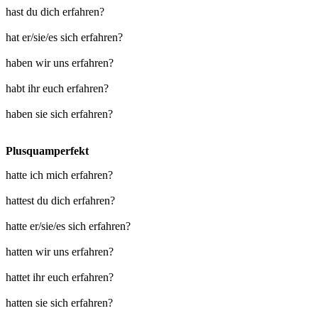
hast du dich erfahren?
hat er/sie/es sich erfahren?
haben wir uns erfahren?
habt ihr euch erfahren?
haben sie sich erfahren?
Plusquamperfekt
hatte ich mich erfahren?
hattest du dich erfahren?
hatte er/sie/es sich erfahren?
hatten wir uns erfahren?
hattet ihr euch erfahren?
hatten sie sich erfahren?