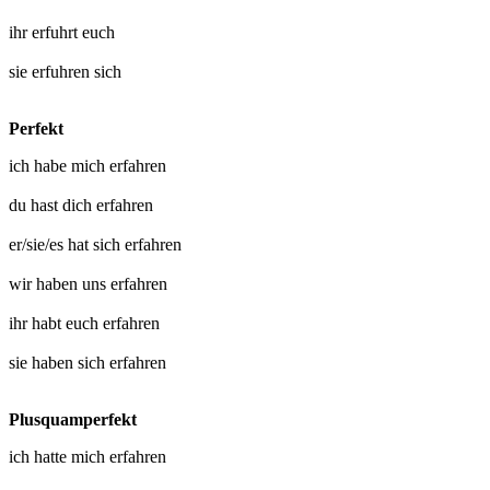
ihr
erfuhrt euch
sie
erfuhren sich
Perfekt
ich habe mich
erfahren
du hast dich
erfahren
er/sie/es hat sich
erfahren
wir haben uns
erfahren
ihr habt euch
erfahren
sie haben sich
erfahren
Plusquamperfekt
ich hatte mich
erfahren