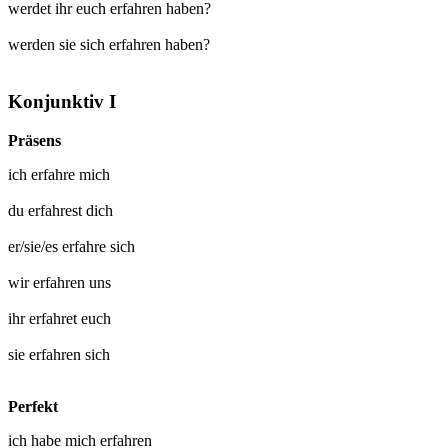
werdet ihr euch erfahren haben?
werden sie sich erfahren haben?
Konjunktiv I
Präsens
ich
erfahre mich
du
erfahrest dich
er/sie/es
erfahre sich
wir
erfahren uns
ihr
erfahret euch
sie
erfahren sich
Perfekt
ich habe mich
erfahren