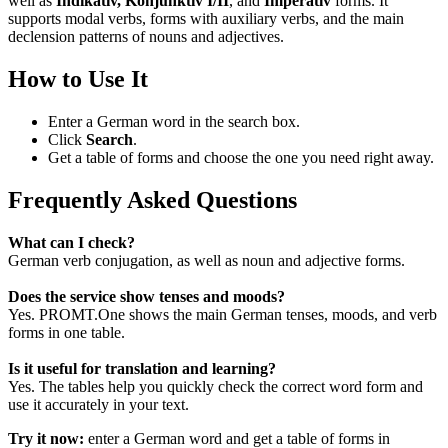
well as
Indikativ, Konjunktiv I/II
, and
Imperativ
forms. It
supports modal verbs, forms with auxiliary verbs, and the main
declension patterns of nouns and adjectives.
How to Use It
Enter a German word in the search box.
Click
Search
.
Get a table of forms and choose the one you need right away.
Frequently Asked Questions
What can I check?
German verb conjugation, as well as noun and adjective forms.
Does the service show tenses and moods?
Yes. PROMT.One shows the main German tenses, moods, and verb
forms in one table.
Is it useful for translation and learning?
Yes. The tables help you quickly check the correct word form and
use it accurately in your text.
Try it now:
enter a German word and get a table of forms in