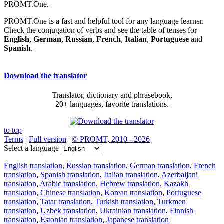
PROMT.One.
PROMT.One is a fast and helpful tool for any language learner.
Check the conjugation of verbs and see the table of tenses for
English
,
German
,
Russian
,
French
,
Italian
,
Portuguese
and
Spanish
.
Download the translator
Translator, dictionary and phrasebook,
20+ languages, favorite translations.
to top
Terms
|
Full version
|
© PROMT, 2010 - 2026
Select a language
English translation
,
Russian translation
,
German translation
,
French
translation
,
Spanish translation
,
Italian translation
,
Azerbaijani
translation
,
Arabic translation
,
Hebrew translation
,
Kazakh
translation
,
Chinese translation
,
Korean translation
,
Portuguese
translation
,
Tatar translation
,
Turkish translation
,
Turkmen
translation
,
Uzbek translation
,
Ukrainian translation
,
Finnish
translation
,
Estonian translation
,
Japanese translation