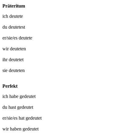
Präteritum
ich
deutete
du
deutetest
er/sie/es
deutete
wir
deuteten
ihr
deutetet
sie
deuteten
Perfekt
ich habe
gedeutet
du hast
gedeutet
er/sie/es hat
gedeutet
wir haben
gedeutet