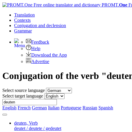
PROMT.
One
F
Translation
Contexts
Conjugation
and declension
Grammar
Feedback
Help
Download the App
Advertise
Conjugation of the verb "deute
Select source language
Select target language
English
French
German
Italian
Portuguese
Russian
Spanish
deuten,
Verb
deutet / deutete / gedeutet