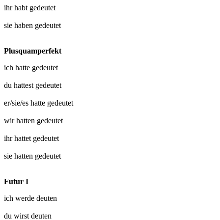
ihr habt
gedeutet
sie haben
gedeutet
Plusquamperfekt
ich hatte
gedeutet
du hattest
gedeutet
er/sie/es hatte
gedeutet
wir hatten
gedeutet
ihr hattet
gedeutet
sie hatten
gedeutet
Futur I
ich werde
deuten
du wirst
deuten