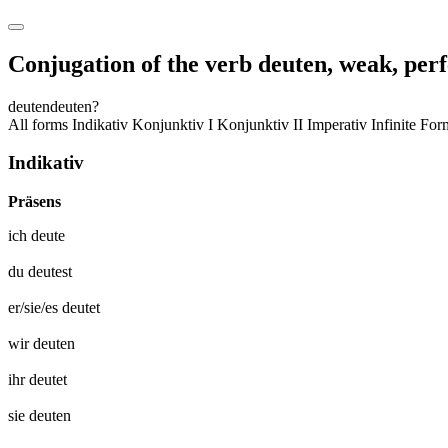
Conjugation of the verb
deuten
,
weak, perf
deuten
deuten?
All forms
Indikativ
Konjunktiv I
Konjunktiv II
Imperativ
Infinite Fo
Indikativ
Präsens
ich
deute
du
deutest
er/sie/es
deutet
wir
deuten
ihr
deutet
sie
deuten