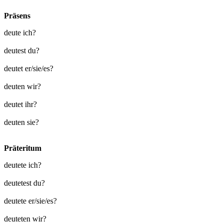
Präsens
deute ich?
deutest du?
deutet er/sie/es?
deuten wir?
deutet ihr?
deuten sie?
Präteritum
deutete ich?
deutetest du?
deutete er/sie/es?
deuteten wir?