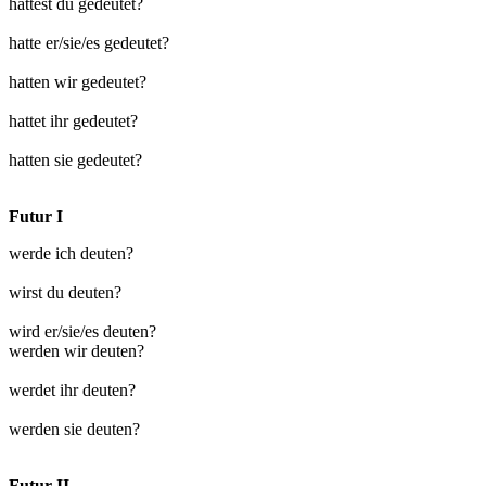
hattest du gedeutet?
hatte er/sie/es gedeutet?
hatten wir gedeutet?
hattet ihr gedeutet?
hatten sie gedeutet?
Futur I
werde ich deuten?
wirst du deuten?
wird er/sie/es deuten?
werden wir deuten?
werdet ihr deuten?
werden sie deuten?
Futur II