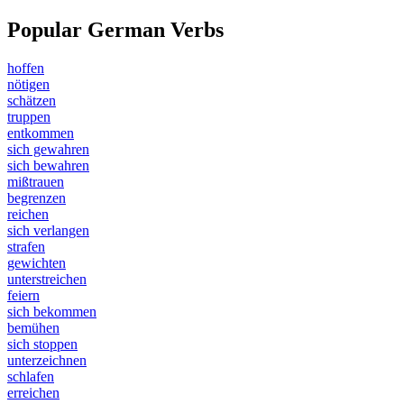
Popular German Verbs
hoffen
nötigen
schätzen
truppen
entkommen
sich gewahren
sich bewahren
mißtrauen
begrenzen
reichen
sich verlangen
strafen
gewichten
unterstreichen
feiern
sich bekommen
bemühen
sich stoppen
unterzeichnen
schlafen
erreichen