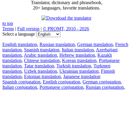
Translator, dictionary and phrasebook,
20+ languages, favorite translations.
to top
Terms
|
Full version
|
© PROMT, 2010 - 2026
Select a language
English translation
,
Russian translation
,
German translation
,
French
translation
,
Spanish translation
,
Italian translation
,
Azerbaijani
translation
,
Arabic translation
,
Hebrew translation
,
Kazakh
translation
,
Chinese translation
,
Korean translation
,
Portuguese
translation
,
Tatar translation
,
Turkish translation
,
Turkmen
translation
,
Uzbek translation
,
Ukrainian translation
,
Finnish
translation
,
Estonian translation
,
Japanese translation
Spanish conjugation
,
English conjugation
,
German conjugation
,
Italian conjugation
,
Portuguese conjugation
,
Russian conjugation
,
French conjugation
.
Features
Text Translation
Context Examples
Conjugation and Declension