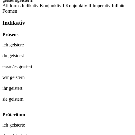
geistern
geistern?
All forms
Indikativ
Konjunktiv I
Konjunktiv II
Imperativ
Infinite
Formen
Indikativ
Präsens
ich
geistere
du
geisterst
er/sie/es
geistert
wir
geistern
ihr
geistert
sie
geistern
Präteritum
ich
geisterte