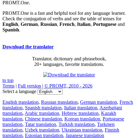
PROMT.One.
PROMT.One is a fast and helpful tool for any language learner.
Check the conjugation of verbs and see the table of tenses for
English
,
German
,
Russian
,
French
,
Italian
,
Portuguese
and
Spanish
.
Download the translator
Translator, dictionary and phrasebook,
20+ languages, favorite translations.
to top
Terms
|
Full version
|
© PROMT, 2010 - 2026
Select a language
English translation
,
Russian translation
,
German translation
,
French
translation
,
Spanish translation
,
Italian translation
,
Azerbaijani
translation
,
Arabic translation
,
Hebrew translation
,
Kazakh
translation
,
Chinese translation
,
Korean translation
,
Portuguese
translation
,
Tatar translation
,
Turkish translation
,
Turkmen
translation
,
Uzbek translation
,
Ukrainian translation
,
Finnish
translation
,
Estonian translation
,
Japanese translation