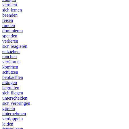
verraten
sich lernen
beenden
reisen
runden
dominieren
spenden
verlieren
sich reagieren
entziehen
rauchen
verfahren
kommen
schützen
beobachten
drängen
begreifen
sich fliegen
unterscheiden
sich verbringen
gipfeln
unternehmen
verdoppeln
leiden