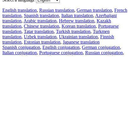
English translation
,
Russian translation
,
German translation
,
French
translation
,
Spanish translation
,
Italian translation
,
Azerbaijani
translation
,
Arabic translation
,
Hebrew translation
,
Kazakh
translation
,
Chinese translation
,
Korean translation
,
Portuguese
translation
,
Tatar translation
,
Turkish translation
,
Turkmen
translation
,
Uzbek translation
,
Ukrainian translation
,
Finnish
translation
,
Estonian translation
,
Japanese translation
Spanish conjugation
,
English conjugation
,
German conjugation
,
Italian conjugation
,
Portuguese conjugation
,
Russian conjugation
,
French conjugation
.
Features
Text Translation
Context Examples
Conjugation and Declension
Free apps
PROMT.One for iOS
PROMT.One for Android
Offers