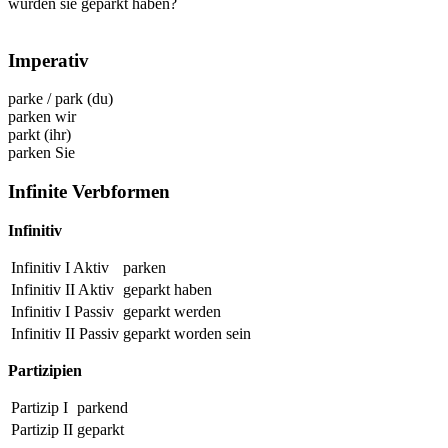
würden sie geparkt haben?
Imperativ
parke
/
park
(du)
parken
wir
parkt
(ihr)
parken
Sie
Infinite Verbformen
Infinitiv
Infinitiv I Aktiv
parken
Infinitiv II Aktiv
geparkt
haben
Infinitiv I Passiv
geparkt
werden
Infinitiv II Passiv
geparkt
worden sein
Partizipien
Partizip I
parkend
Partizip II
geparkt