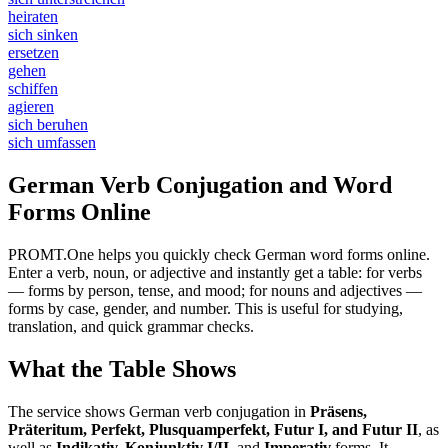
heiraten
sich sinken
ersetzen
gehen
schiffen
agieren
sich beruhen
sich umfassen
German Verb Conjugation and Word
Forms Online
PROMT.One helps you quickly check German word forms online.
Enter a verb, noun, or adjective and instantly get a table: for verbs
— forms by person, tense, and mood; for nouns and adjectives —
forms by case, gender, and number. This is useful for studying,
translation, and quick grammar checks.
What the Table Shows
The service shows German verb conjugation in
Präsens,
Präteritum, Perfekt, Plusquamperfekt, Futur I, and Futur II
, as
well as
Indikativ, Konjunktiv I/II
, and
Imperativ
forms. It