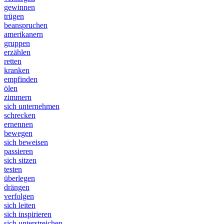
gewinnen
trügen
beanspruchen
amerikanern
gruppen
erzählen
retten
kranken
empfinden
ölen
zimmern
sich unternehmen
schrecken
ernennen
bewegen
sich beweisen
passieren
sich sitzen
testen
überlegen
drängen
verfolgen
sich leiten
sich inspirieren
sich unterstreichen