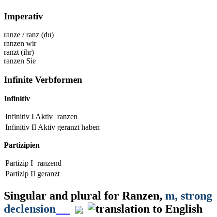
Imperativ
ranze
/
ranz
(du)
ranzen
wir
ranzt
(ihr)
ranzen
Sie
Infinite Verbformen
Infinitiv
Infinitiv I Aktiv
ranzen
Infinitiv II Aktiv
geranzt
haben
Partizipien
Partizip I
ranzend
Partizip II
geranzt
Singular and plural for
Ranzen
,
m
, strong
declension