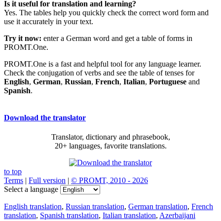
Is it useful for translation and learning?
Yes. The tables help you quickly check the correct word form and
use it accurately in your text.
Try it now:
enter a German word and get a table of forms in
PROMT.One.
PROMT.One is a fast and helpful tool for any language learner.
Check the conjugation of verbs and see the table of tenses for
English
,
German
,
Russian
,
French
,
Italian
,
Portuguese
and
Spanish
.
Download the translator
Translator, dictionary and phrasebook,
20+ languages, favorite translations.
to top
Terms
|
Full version
|
© PROMT, 2010 - 2026
Select a language
English translation
,
Russian translation
,
German translation
,
French
translation
,
Spanish translation
,
Italian translation
,
Azerbaijani