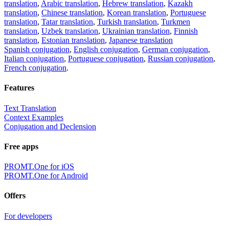
translation
,
Arabic translation
,
Hebrew translation
,
Kazakh
translation
,
Chinese translation
,
Korean translation
,
Portuguese
translation
,
Tatar translation
,
Turkish translation
,
Turkmen
translation
,
Uzbek translation
,
Ukrainian translation
,
Finnish
translation
,
Estonian translation
,
Japanese translation
Spanish conjugation
,
English conjugation
,
German conjugation
,
Italian conjugation
,
Portuguese conjugation
,
Russian conjugation
,
French conjugation
.
Features
Text Translation
Context Examples
Conjugation and Declension
Free apps
PROMT.One for iOS
PROMT.One for Android
Offers
For developers