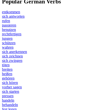
Popular German Verbs
entkommen
sich antworten
rufen
passieren
benutzen
rechtfertigen
jungen
schützen
wahren
sich anerkennen
sich zeichnen
sich zwingen
töten
breiten
heißen
gehören
sich hören
vorher sagen
sich starten
pressen
handeln
behandeln
fest legen