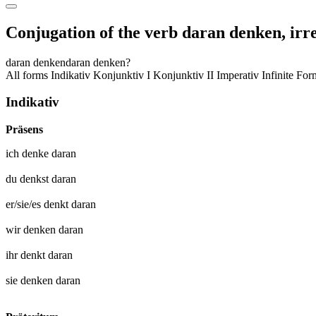
Conjugation of the verb
daran denken
,
irr
daran denken
daran denken?
All forms
Indikativ
Konjunktiv I
Konjunktiv II
Imperativ
Infinite Fo
Indikativ
Präsens
ich
denke daran
du
denkst daran
er/sie/es
denkt daran
wir
denken daran
ihr
denkt daran
sie
denken daran