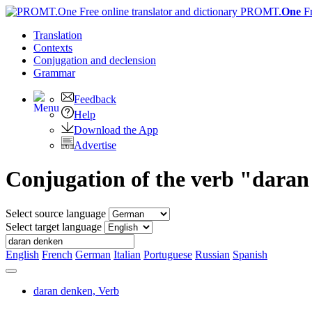
PROMT.
One
F
Translation
Contexts
Conjugation
and declension
Grammar
Feedback
Help
Download the App
Advertise
Conjugation of the verb "dara
Select source language
Select target language
English
French
German
Italian
Portuguese
Russian
Spanish
daran denken,
Verb