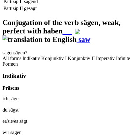
Partizip I
sagend
Partizip II
gesagt
Conjugation of the verb
sägen
,
weak,
perfect with haben
saw
sägen
sägen?
All forms
Indikativ
Konjunktiv I
Konjunktiv II
Imperativ
Infinite
Formen
Indikativ
Präsens
ich
säge
du
sägst
er/sie/es
sägt
wir
sägen