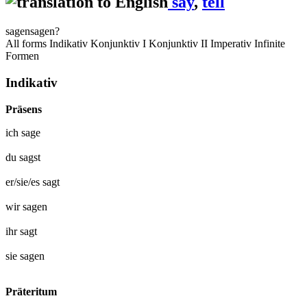
say
,
tell
sagen
sagen?
All forms
Indikativ
Konjunktiv I
Konjunktiv II
Imperativ
Infinite
Formen
Indikativ
Präsens
ich
sage
du
sagst
er/sie/es
sagt
wir
sagen
ihr
sagt
sie
sagen
Präteritum