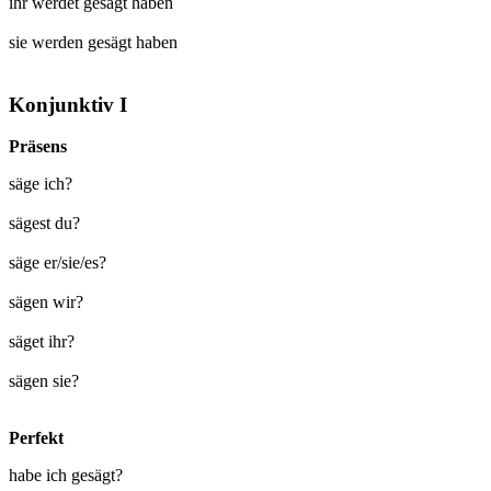
ihr werdet
gesägt
haben
sie werden
gesägt
haben
Konjunktiv I
Präsens
säge ich?
sägest du?
säge er/sie/es?
sägen wir?
säget ihr?
sägen sie?
Perfekt
habe ich gesägt?