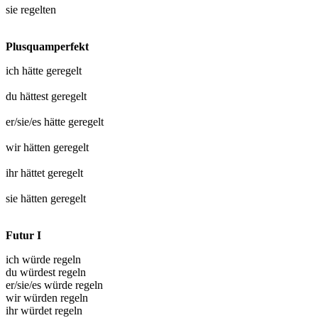
sie
regelten
Plusquamperfekt
ich hätte
geregelt
du hättest
geregelt
er/sie/es hätte
geregelt
wir hätten
geregelt
ihr hättet
geregelt
sie hätten
geregelt
Futur I
ich würde regeln
du würdest regeln
er/sie/es würde regeln
wir würden regeln
ihr würdet regeln