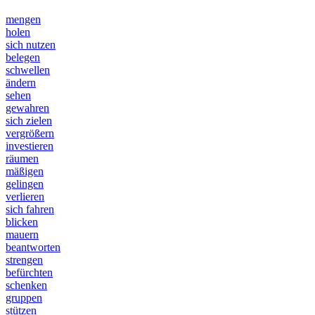
mengen
holen
sich nutzen
belegen
schwellen
ändern
sehen
gewahren
sich zielen
vergrößern
investieren
räumen
mäßigen
gelingen
verlieren
sich fahren
blicken
mauern
beantworten
strengen
befürchten
schenken
gruppen
stützen