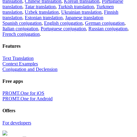
translation
,
Chinese translation
,
Korean translation
,
Portuguese
translation
,
Tatar translation
,
Turkish translation
,
Turkmen
translation
,
Uzbek translation
,
Ukrainian translation
,
Finnish
translation
,
Estonian translation
,
Japanese translation
Spanish conjugation
,
English conjugation
,
German conjugation
,
Italian conjugation
,
Portuguese conjugation
,
Russian conjugation
,
French conjugation
.
Features
Text Translation
Context Examples
Conjugation and Declension
Free apps
PROMT.One for iOS
PROMT.One for Android
Offers
For developers