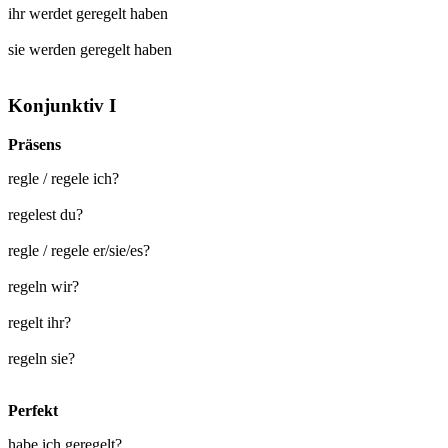
ihr werdet
geregelt
haben
sie werden
geregelt
haben
Konjunktiv I
Präsens
regle / regele ich?
regelest du?
regle / regele er/sie/es?
regeln wir?
regelt ihr?
regeln sie?
Perfekt
habe ich geregelt?