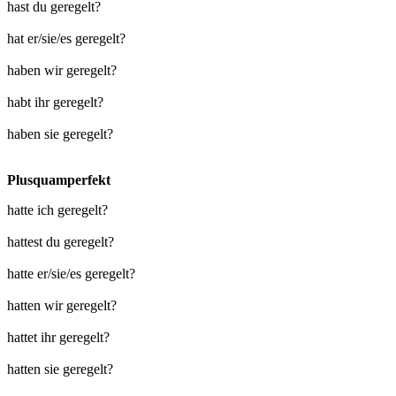
hast du geregelt?
hat er/sie/es geregelt?
haben wir geregelt?
habt ihr geregelt?
haben sie geregelt?
Plusquamperfekt
hatte ich geregelt?
hattest du geregelt?
hatte er/sie/es geregelt?
hatten wir geregelt?
hattet ihr geregelt?
hatten sie geregelt?