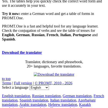
Yes. The tables help you quickly check the correct word form and
use it accurately in your text.
Try it now:
enter a German word and get a table of forms in
PROMT.One.
PROMT.One is a fast and helpful tool for any language learner.
Check the conjugation of verbs and see the table of tenses for
English
,
German
,
Russian
,
French
,
Italian
,
Portuguese
and
Spanish
.
Download the translator
Translator, dictionary and phrasebook,
20+ languages, favorite translations.
to top
Terms
|
Full version
|
© PROMT, 2010 - 2026
Select a language
English translation
,
Russian translation
,
German translation
,
French
translation
,
Spanish translation
,
Italian translation
,
Azerbaijani
translation
,
Arabic translation
,
Hebrew translation
,
Kazakh