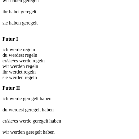
wir haben
geregelt
ihr habet
geregelt
sie haben
geregelt
Futur I
ich werde regeln
du werdest regeln
er/sie/es werde regeln
wir werden regeln
ihr werdet regeln
sie werden regeln
Futur II
ich werde
geregelt
haben
du werdest
geregelt
haben
er/sie/es werde
geregelt
haben
wir werden
geregelt
haben