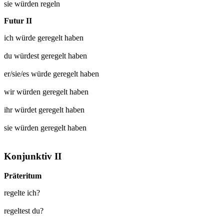
sie würden regeln
Futur II
ich würde
geregelt
haben
du würdest
geregelt
haben
er/sie/es würde
geregelt
haben
wir würden
geregelt
haben
ihr würdet
geregelt
haben
sie würden
geregelt
haben
Konjunktiv II
Präteritum
regelte ich?
regeltest du?